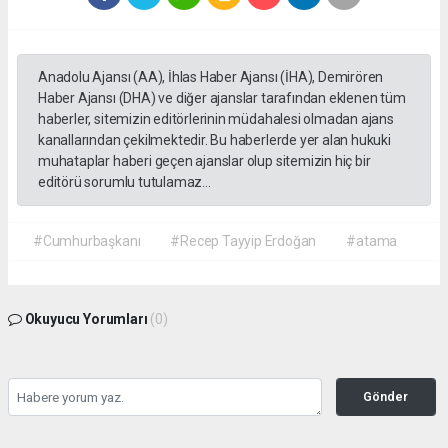
Anadolu Ajansı (AA), İhlas Haber Ajansı (İHA), Demirören
Haber Ajansı (DHA) ve diğer ajanslar tarafından eklenen tüm
haberler, sitemizin editörlerinin müdahalesi olmadan ajans
kanallarından çekilmektedir. Bu haberlerde yer alan hukuki
muhataplar haberi geçen ajanslar olup sitemizin hiç bir
editörü sorumlu tutulamaz...
#Cumhurbaşkanı
#Recep Tayyip Erdoğan
#atama
Okuyucu Yorumları
(0)
Gönder
Yorum yazarak Topluluk Kuralları’nı kabul etmiş bulunuyor ve gazetehalk.com