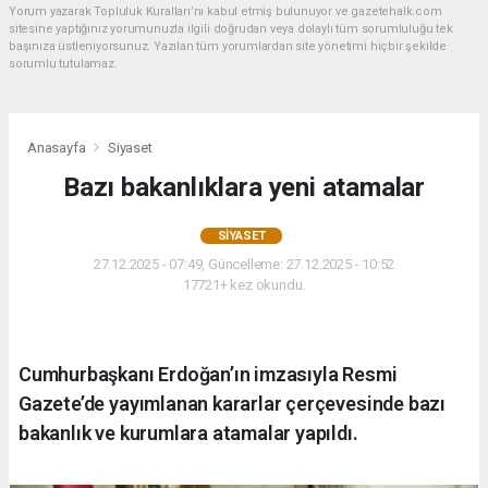
Yorum yazarak Topluluk Kuralları’nı kabul etmiş bulunuyor ve gazetehalk.com
sitesine yaptığınız yorumunuzla ilgili doğrudan veya dolaylı tüm sorumluluğu tek
başınıza üstleniyorsunuz. Yazılan tüm yorumlardan site yönetimi hiçbir şekilde
sorumlu tutulamaz.
Anasayfa
Siyaset
Bazı bakanlıklara yeni atamalar
SIYASET
27.12.2025 - 07:49, Güncelleme: 27.12.2025 - 10:52
17721+ kez okundu.
Cumhurbaşkanı Erdoğan’ın imzasıyla Resmi
Gazete’de yayımlanan kararlar çerçevesinde bazı
bakanlık ve kurumlara atamalar yapıldı.