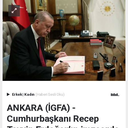
Erkek
|
Kadın
(Haberi Sesli Oku)
ANKARA (İGFA) -
Cumhurbaşkanı Recep