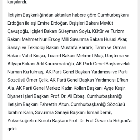
karşılandı.
İletişim Başkanlığı'ndan aktarılan habere göre Cumhurbaşkanı
Erdoğan ile eşi Emine Erdoğan, Dışişleri Bakanı Mevlüt
Çavuşoğlu, İçişleri Bakanı Süleyman Soylu, Kültür ve Turizm
Bakanı Mehmet Nuri Ersoy, Milli Savunma Bakanı Hulusi Akar,
Sanayi ve Teknoloji Bakanı Mustafa Varank, Tarım ve Orman
Bakanı Vahit Kirişci, Ticaret Bakanı Mehmet Muş, Ulaştırma ve
Altyapı Bakanı Adil Karaismailoğlu, AK Parti Genel Başkanvekili
Numan Kurtulmuş, AK Parti Genel Başkan Yardımcısı ve Parti
Sözcüsü Ömer Çelik, AK Parti Genel Başkan Yardımcısı Efkan
Ala, AK Parti Genel Merkez Kadın Kolları Başkanı Ayşe Keşir,
Diyanet İşleri Başkanı Prof. Dr. Ali Erbaş, Cumhurbaşkanlığı
İletişim Başkanı Fahrettin Altun, Cumhurbaşkanlığı Sözcüsü
İbrahim Kalın, Savunma Sanayii Başkanı İsmail Demir,
Yükseköğretim Kurulu Başkanı Prof. Dr. Erol Özvar da Belgrad'a
geldi.