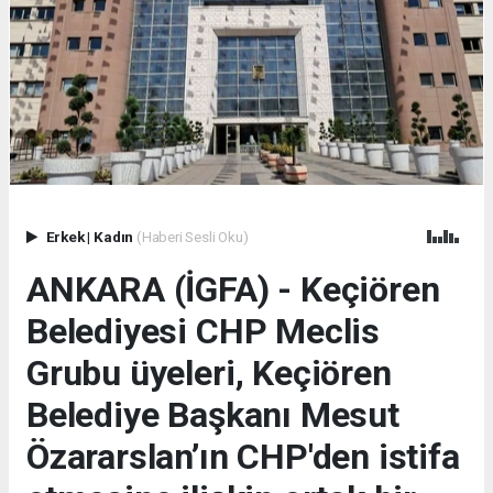
Erkek
|
Kadın
(Haberi Sesli Oku)
ANKARA (İGFA) - Keçiören
Belediyesi CHP Meclis
Grubu üyeleri, Keçiören
Belediye Başkanı Mesut
Özararslan’ın CHP'den istifa