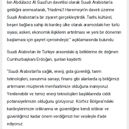
bin Abdülaziz Al Suud'un davetlisi olarak Suudi Arabistan'a
geldiğini anımsatarak, "Hadimü'l Haremeyn'in daveti üzerine
Suudi Arabistan'a bir ziyaret gerçekleştirdik. Tarihi, kültürel,
beşeri bağlara sahip iki kardeş ülke olarak aramızdaki her türlü
siyasi, askeri, ekonomik ilişkilerin artırılması ve yeni bir dönemin
başlaması için gayret içerisindeyiz." açıklamasında bulundu.
Suudi Arabistan ile Türkiye arasındaki iş birliklerine de değinen
Cumhurbaşkanı Erdoğan, şunları kaydetti:
"Suudi Arabistan'la sağlık, enerji, gıda güvenliği, tarım
teknolojileri, savunma sanayi, finans gibi alanlarda iş birliğimizi
artırmanın müşterek menfaatimize olduğuna inanıyoruz.
Yenilenebilir ve temiz enerji teknolojileri başlıklarında ciddi
potansiyelimizin olduğunu görüyoruz. Körfez Bölgesi'ndeki
kardeşlerimizin istikrarına ve güvenliğine kendi istikrar ve
güvenliğimiz kadar önem verdiğimizi her vesileyle ifade
ediyoruz.