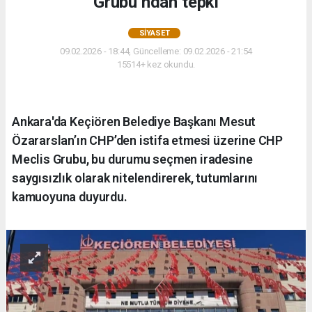
Grubu’ndan tepki
SIYASET
09.02.2026 - 18:44, Güncelleme: 09.02.2026 - 21:54
15514+ kez okundu.
Ankara'da Keçiören Belediye Başkanı Mesut
Özararslan’ın CHP’den istifa etmesi üzerine CHP
Meclis Grubu, bu durumu seçmen iradesine
saygısızlık olarak nitelendirerek, tutumlarını
kamuoyuna duyurdu.