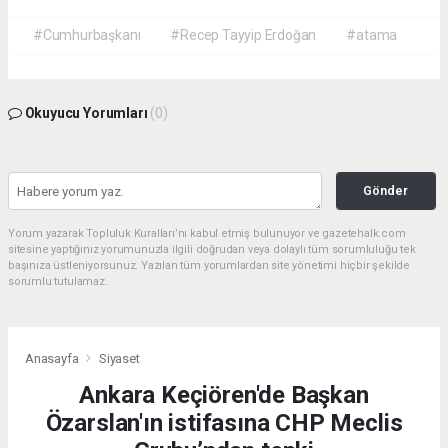
#Cumhurbaşkanı
#Recep Tayyip Erdoğan
#atama
Okuyucu Yorumları
(0)
Gönder
Yorum yazarak Topluluk Kuralları’nı kabul etmiş bulunuyor ve gazetehalk.com
sitesine yaptığınız yorumunuzla ilgili doğrudan veya dolaylı tüm sorumluluğu tek
başınıza üstleniyorsunuz. Yazılan tüm yorumlardan site yönetimi hiçbir şekilde
sorumlu tutulamaz.
Anasayfa
Siyaset
Ankara Keçiören'de Başkan
Özarslan'ın istifasına CHP Meclis