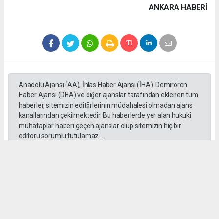
ANKARA HABERİ
Anadolu Ajansı (AA), İhlas Haber Ajansı (İHA), Demirören
Haber Ajansı (DHA) ve diğer ajanslar tarafından eklenen tüm
haberler, sitemizin editörlerinin müdahalesi olmadan ajans
kanallarından çekilmektedir. Bu haberlerde yer alan hukuki
muhataplar haberi geçen ajanslar olup sitemizin hiç bir
editörü sorumlu tutulamaz...
#Ankara
#Keçiören Belediyesi
#CHP
#Cumhuriyet Halk Partisi
#Mesut Özararslan
Okuyucu Yorumları
(0)