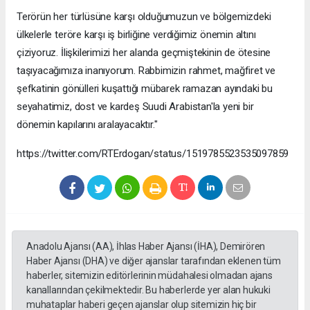
Terörün her türlüsüne karşı olduğumuzun ve bölgemizdeki
ülkelerle teröre karşı iş birliğine verdiğimiz önemin altını
çiziyoruz. İlişkilerimizi her alanda geçmiştekinin de ötesine
taşıyacağımıza inanıyorum. Rabbimizin rahmet, mağfiret ve
şefkatinin gönülleri kuşattığı mübarek ramazan ayındaki bu
seyahatimiz, dost ve kardeş Suudi Arabistan'la yeni bir
dönemin kapılarını aralayacaktır."
https://twitter.com/RTErdogan/status/1519785523535097859
Anadolu Ajansı (AA), İhlas Haber Ajansı (İHA), Demirören
Haber Ajansı (DHA) ve diğer ajanslar tarafından eklenen tüm
haberler, sitemizin editörlerinin müdahalesi olmadan ajans
kanallarından çekilmektedir. Bu haberlerde yer alan hukuki
muhataplar haberi geçen ajanslar olup sitemizin hiç bir