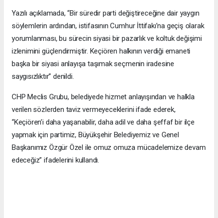
Yazılı açıklamada, “Bir süredir parti değiştireceğine dair yaygın
söylemlerin ardından, istifasının Cumhur İttifakı’na geçiş olarak
yorumlanması, bu sürecin siyasi bir pazarlık ve koltuk değişimi
izlenimini güçlendirmiştir. Keçiören halkının verdiği emaneti
başka bir siyasi anlayışa taşımak seçmenin iradesine
saygısızlıktır” denildi.
CHP Meclis Grubu, belediyede hizmet anlayışından ve halkla
verilen sözlerden taviz vermeyeceklerini ifade ederek,
“Keçiören’i daha yaşanabilir, daha adil ve daha şeffaf bir ilçe
yapmak için partimiz, Büyükşehir Belediyemiz ve Genel
Başkanımız Özgür Özel ile omuz omuza mücadelemize devam
edeceğiz” ifadelerini kullandı.