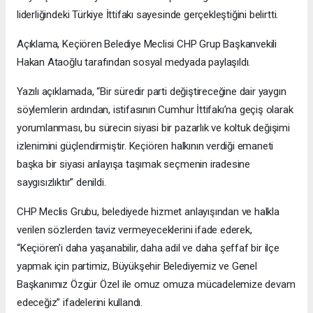
liderliğindeki Türkiye İttifakı sayesinde gerçekleştiğini belirtti.
Açıklama, Keçiören Belediye Meclisi CHP Grup Başkanvekili
Hakan Ataoğlu tarafından sosyal medyada paylaşıldı.
Yazılı açıklamada, “Bir süredir parti değiştireceğine dair yaygın
söylemlerin ardından, istifasının Cumhur İttifakı’na geçiş olarak
yorumlanması, bu sürecin siyasi bir pazarlık ve koltuk değişimi
izlenimini güçlendirmiştir. Keçiören halkının verdiği emaneti
başka bir siyasi anlayışa taşımak seçmenin iradesine
saygısızlıktır” denildi.
CHP Meclis Grubu, belediyede hizmet anlayışından ve halkla
verilen sözlerden taviz vermeyeceklerini ifade ederek,
“Keçiören’i daha yaşanabilir, daha adil ve daha şeffaf bir ilçe
yapmak için partimiz, Büyükşehir Belediyemiz ve Genel
Başkanımız Özgür Özel ile omuz omuza mücadelemize devam
edeceğiz” ifadelerini kullandı.