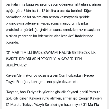
bankalarımız bugünkü promosyon ödemesi miktarlarını, alınan
aylığa göre 8 bin lira ile 12 bin lira arasında belirledi. Diğer
bankaların da bu rakamların altında kalmayacak şekilde
promosyon ödemeleri yapacağına inanıyorum. Banka
protokolleri yürürlüğe girdikten sonra emeklilerimiz maaşlarını
aldıkları yerlerden bu ödemeleri alabilecekler” ifadelerinde
bulundu.
“31 MART’I MİLLİ İRADE BAYRAMI HALİNE GETİRECEK İLK
İŞARETİ REKORLARIN REKORUYLA KAYSERİ’DEN
BEKLİYORUZ”
Kayseri’den rekor oy sözü isteyen Cumhurbaşkanı Recep
Tayyip Erdoğan, konuşmasına şöyle devam etti:
“Kayseri, başı Erciyes’in yüceleri gibi dik Kayseri, gönlü Yamula
gölü gibi dingin Kayseri, ruhu alimleri, arifleri gibi zengin Kayseri,
31 Mart’ta Türkiye Yüzyılı Şehirleri için hazır mıyız? 31 Mart’ta