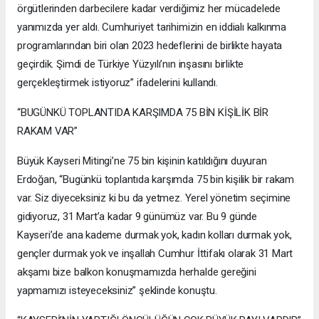
örgütlerinden darbecilere kadar verdiğimiz her mücadelede
yanımızda yer aldı. Cumhuriyet tarihimizin en iddialı kalkınma
programlarından biri olan 2023 hedeflerini de birlikte hayata
geçirdik. Şimdi de Türkiye Yüzyılı’nın inşasını birlikte
gerçekleştirmek istiyoruz” ifadelerini kullandı.
“BUGÜNKÜ TOPLANTIDA KARŞIMDA 75 BİN KİŞİLİK BİR
RAKAM VAR”
Büyük Kayseri Mitingi’ne 75 bin kişinin katıldığını duyuran
Erdoğan, “Bugünkü toplantıda karşımda 75 bin kişilik bir rakam
var. Siz diyeceksiniz ki bu da yetmez. Yerel yönetim seçimine
gidiyoruz, 31 Mart’a kadar 9 günümüz var. Bu 9 günde
Kayseri’de ana kademe durmak yok, kadın kolları durmak yok,
gençler durmak yok ve inşallah Cumhur İttifakı olarak 31 Mart
akşamı bize balkon konuşmamızda herhalde gereğini
yapmamızı isteyeceksiniz” şeklinde konuştu.