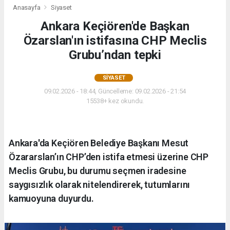
Anasayfa
Siyaset
Ankara Keçiören'de Başkan
Özarslan'ın istifasına CHP Meclis
Grubu’ndan tepki
SIYASET
09.02.2026 - 18:44, Güncelleme: 09.02.2026 - 21:54
15538+ kez okundu.
Ankara'da Keçiören Belediye Başkanı Mesut
Özararslan’ın CHP’den istifa etmesi üzerine CHP
Meclis Grubu, bu durumu seçmen iradesine
saygısızlık olarak nitelendirerek, tutumlarını
kamuoyuna duyurdu.