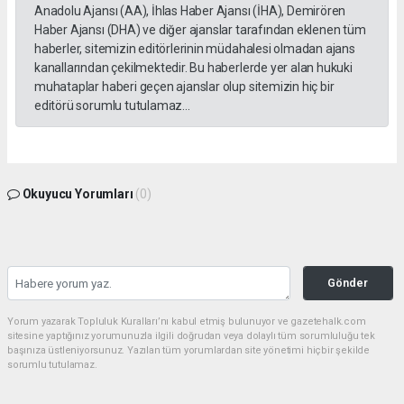
Anadolu Ajansı (AA), İhlas Haber Ajansı (İHA), Demirören
Haber Ajansı (DHA) ve diğer ajanslar tarafından eklenen tüm
haberler, sitemizin editörlerinin müdahalesi olmadan ajans
kanallarından çekilmektedir. Bu haberlerde yer alan hukuki
muhataplar haberi geçen ajanslar olup sitemizin hiç bir
editörü sorumlu tutulamaz...
Okuyucu Yorumları
(0)
Gönder
Yorum yazarak Topluluk Kuralları’nı kabul etmiş bulunuyor ve gazetehalk.com
sitesine yaptığınız yorumunuzla ilgili doğrudan veya dolaylı tüm sorumluluğu tek
başınıza üstleniyorsunuz. Yazılan tüm yorumlardan site yönetimi hiçbir şekilde
sorumlu tutulamaz.