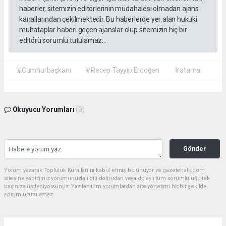
haberler, sitemizin editörlerinin müdahalesi olmadan ajans
kanallarından çekilmektedir. Bu haberlerde yer alan hukuki
muhataplar haberi geçen ajanslar olup sitemizin hiç bir
editörü sorumlu tutulamaz...
#Cumhurbaşkanı
#Recep Tayyip Erdoğan
#atama
Okuyucu Yorumları
(0)
Gönder
Yorum yazarak Topluluk Kuralları’nı kabul etmiş bulunuyor ve gazetehalk.com
sitesine yaptığınız yorumunuzla ilgili doğrudan veya dolaylı tüm sorumluluğu tek
başınıza üstleniyorsunuz. Yazılan tüm yorumlardan site yönetimi hiçbir şekilde
sorumlu tutulamaz.