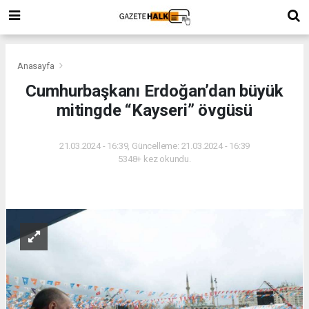
Anasayfa
Cumhurbaşkanı Erdoğan’dan büyük
mitingde “Kayseri” övgüsü
21.03.2024 - 16:39, Güncelleme: 21.03.2024 - 16:39
5348+ kez okundu.