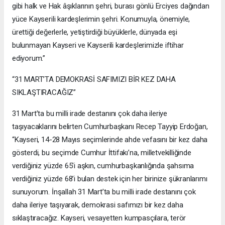
gibi halk ve Hak âşıklarının şehri, burası gönlü Erciyes dağından
yüce Kayserili kardeşlerimin şehri. Konumuyla, önemiyle,
ürettiği değerlerle, yetiştirdiği büyüklerle, dünyada eşi
bulunmayan Kayseri ve Kayserili kardeşlerimizle iftihar
ediyorum.”
“31 MART’TA DEMOKRASİ SAFIMIZI BİR KEZ DAHA
SIKLAŞTIRACAĞIZ”
31 Mart’ta bu milli irade destanını çok daha ileriye
taşıyacaklarını belirten Cumhurbaşkanı Recep Tayyip Erdoğan,
“Kayseri, 14-28 Mayıs seçimlerinde ahde vefasını bir kez daha
gösterdi, bu seçimde Cumhur İttifakı’na, milletvekilliğinde
verdiğiniz yüzde 65’i aşkın, cumhurbaşkanlığında şahsıma
verdiğiniz yüzde 68’i bulan destek için her birinize şükranlarımı
sunuyorum. İnşallah 31 Mart’ta bu milli irade destanını çok
daha ileriye taşıyarak, demokrasi safımızı bir kez daha
sıklaştıracağız. Kayseri, vesayetten kumpasçılara, terör