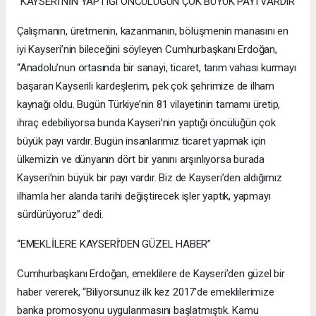
“KAYSERİ’NİN YAPTIĞI ÖNCÜLÜĞÜN ÇOK BÜYÜK PAYI VARDIR”
Çalışmanın, üretmenin, kazanmanın, bölüşmenin manasını en
iyi Kayseri’nin bileceğini söyleyen Cumhurbaşkanı Erdoğan,
“Anadolu’nun ortasında bir sanayi, ticaret, tarım vahası kurmayı
başaran Kayserili kardeşlerim, pek çok şehrimize de ilham
kaynağı oldu. Bugün Türkiye’nin 81 vilayetinin tamamı üretip,
ihraç edebiliyorsa bunda Kayseri’nin yaptığı öncülüğün çok
büyük payı vardır. Bugün insanlarımız ticaret yapmak için
ülkemizin ve dünyanın dört bir yanını arşınlıyorsa burada
Kayseri’nin büyük bir payı vardır. Biz de Kayseri’den aldığımız
ilhamla her alanda tarihi değiştirecek işler yaptık, yapmayı
sürdürüyoruz” dedi.
“EMEKLİLERE KAYSERİ’DEN GÜZEL HABER”
Cumhurbaşkanı Erdoğan, emeklilere de Kayseri’den güzel bir
haber vererek, “Biliyorsunuz ilk kez 2017’de emeklilerimize
banka promosyonu uygulanmasını başlatmıştık. Kamu