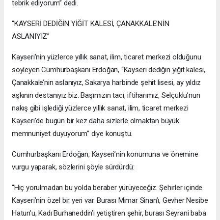
tebrik ediyorum” dedi.
“KAYSERİ DEDİĞİN YİĞİT KALESİ, ÇANAKKALE’NİN
ASLANIYIZ”
Kayseri’nin yüzlerce yıllık sanat, ilim, ticaret merkezi olduğunu
söyleyen Cumhurbaşkanı Erdoğan, “Kayseri dediğin yiğit kalesi,
Çanakkale’nin aslanıyız, Sakarya harbinde şehit lisesi, ay yıldız
aşkının destanıyız biz. Başımızın tacı, iftiharımız, Selçuklu’nun
nakış gibi işlediği yüzlerce yıllık sanat, ilim, ticaret merkezi
Kayseri’de bugün bir kez daha sizlerle olmaktan büyük
memnuniyet duyuyorum” diye konuştu.
Cumhurbaşkanı Erdoğan, Kayseri’nin konumuna ve önemine
vurgu yaparak, sözlerini şöyle sürdürdü:
“Hiç yorulmadan bu yolda beraber yürüyeceğiz. Şehirler içinde
Kayseri’nin özel bir yeri var. Burası Mimar Sinan’ı, Gevher Nesibe
Hatun’u, Kadı Burhaneddin’i yetiştiren şehir, burası Seyrani baba