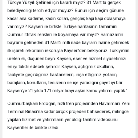
Türkiye Yüzyılı Şehirleri için kararlı mıyız? 31 Mart’ta gerçek
belediyeciliği tercih ediyor muyuz? Bunun için seçim gününe
kadar ana kademe, kadın kolları, gençler, kapı kapı dolaşmaya
var mıyız? Kayseri ile birlikte Türkiye haritasının tamamını
Cumhur İttifakı renkleri ile boyamaya var mıyız? Ramazan’ın
bayramı gelmeden 31 Mart’ı milli irade bayramı haline getirecek
ilk işareti rekorların rekoruyla Kayseri’den bekliyoruz. Türkiye’nin
üreten eli, düşünen beyni Kayseri, eser ve hizmet siyasetimizi
en iyi takdir edecek şehirdir. Kayseri, açtığımız okulların,
faaliyete geçirdiğimiz hastanelerin, inşa ettiğimiz yolların,
barajların, konutların, tesislerin ne işe yaradığını gayet iyi bilir.
Kayseri’ye 21 yılda 171 milyar lirayı aşkın kamu yatırımı yaptık.”
Cumhurbaşkanı Erdoğan, hızlı tren projesinden Havalimanı Yeni
Terminal Binası’na kadar birçok projeden bahsederek, mitingde
yapılan hizmet ve yatırımların yer aldığı tanıtım videosunu
Kayserililer ile birlikte izledi.