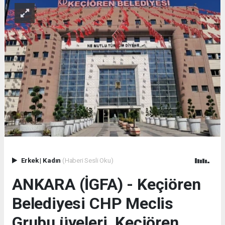
Erkek
|
Kadın
(Haberi Sesli Oku)
ANKARA (İGFA) - Keçiören
Belediyesi CHP Meclis
Grubu üyeleri, Keçiören