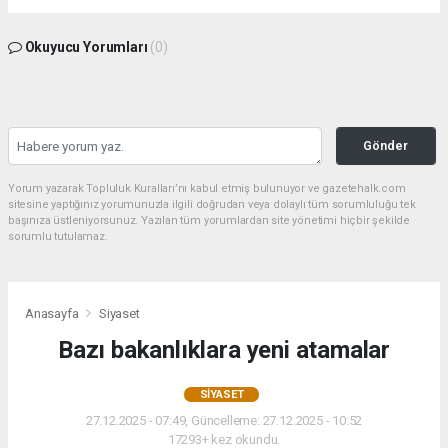
Okuyucu Yorumları
(0)
Gönder
Yorum yazarak Topluluk Kuralları’nı kabul etmiş bulunuyor ve gazetehalk.com
sitesine yaptığınız yorumunuzla ilgili doğrudan veya dolaylı tüm sorumluluğu tek
başınıza üstleniyorsunuz. Yazılan tüm yorumlardan site yönetimi hiçbir şekilde
sorumlu tutulamaz.
Anasayfa
Siyaset
Bazı bakanlıklara yeni atamalar
SIYASET
27.12.2025 - 07:49, Güncelleme: 27.12.2025 - 10:52
17293+ kez okundu.