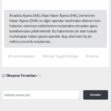
Anadolu Ajansı (AA), İhlas Haber Ajansı (İHA), Demirören
Haber Ajansı (DHA) ve diğer ajanslar tarafından eklenen tüm
haberler, sitemizin editörlerinin müdahalesi olmadan ajans
kanallarından çekilmektedir. Bu haberlerde yer alan hukuki
muhataplar haberi geçen ajanslar olup sitemizin hiç bir
editörü sorumlu tutulamaz...
#Cumhurbaşkanı
#Recep Tayyip Erdoğan
#atama
Okuyucu Yorumları
(0)
Gönder
Yorum yazarak Topluluk Kuralları’nı kabul etmiş bulunuyor ve gazetehalk.com
sitesine yaptığınız yorumunuzla ilgili doğrudan veya dolaylı tüm sorumluluğu tek