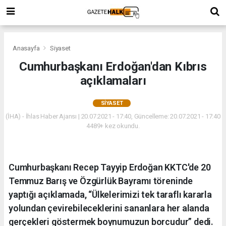
Anasayfa
Siyaset
Cumhurbaşkanı Erdoğan'dan Kıbrıs
açıklamaları
SIYASET
(İHA) - İhlas Haber Ajansı | 20.07.2021 - 17:40, Güncelleme: 20.07.2021 - 17:40
4489+ kez okundu.
Cumhurbaşkanı Recep Tayyip Erdoğan KKTC'de 20
Temmuz Barış ve Özgürlük Bayramı töreninde
yaptığı açıklamada, “Ülkelerimizi tek taraflı kararla
yolundan çevirebileceklerini sananlara her alanda
gerçekleri göstermek boynumuzun borcudur” dedi.