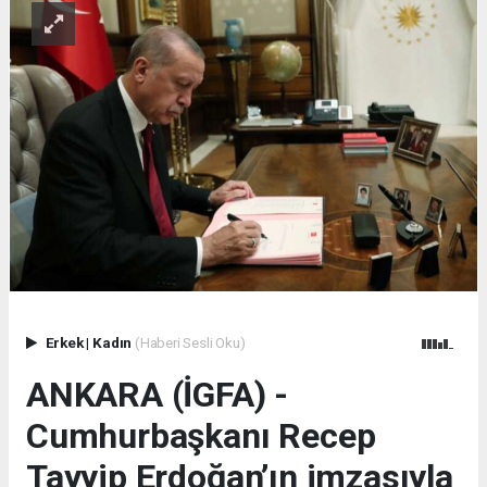
Erkek
|
Kadın
(Haberi Sesli Oku)
ANKARA (İGFA) -
Cumhurbaşkanı Recep
Tayyip Erdoğan’ın imzasıyla