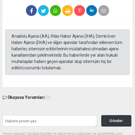
Anadolu Ajansı (AA), İhlas Haber Ajansı (İHA), Demirören
Haber Ajansı (DHA) ve diğer ajanslar tarafından eklenen tüm
haberler, sitemizin editörlerinin müdahalesi olmadan ajans
kanallarından çekilmektedir. Bu haberlerde yer alan hukuki
muhataplar haberi geçen ajanslar olup sitemizin hiç bir
editörü sorumlu tutulamaz...
Okuyucu Yorumları
(0)
Gönder
Yorum yazarak Topluluk Kuralları’nı kabul etmiş bulunuyor ve gazetehalk.com