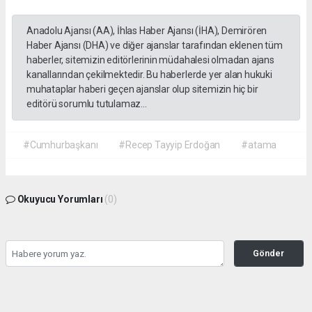
Anadolu Ajansı (AA), İhlas Haber Ajansı (İHA), Demirören
Haber Ajansı (DHA) ve diğer ajanslar tarafından eklenen tüm
haberler, sitemizin editörlerinin müdahalesi olmadan ajans
kanallarından çekilmektedir. Bu haberlerde yer alan hukuki
muhataplar haberi geçen ajanslar olup sitemizin hiç bir
editörü sorumlu tutulamaz...
#Cumhurbaşkanı
#Recep Tayyip Erdoğan
#atama
Okuyucu Yorumları
(0)
Gönder
Yorum yazarak Topluluk Kuralları’nı kabul etmiş bulunuyor ve gazetehalk.com
sitesine yaptığınız yorumunuzla ilgili doğrudan veya dolaylı tüm sorumluluğu tek
başınıza üstleniyorsunuz. Yazılan tüm yorumlardan site yönetimi hiçbir şekilde