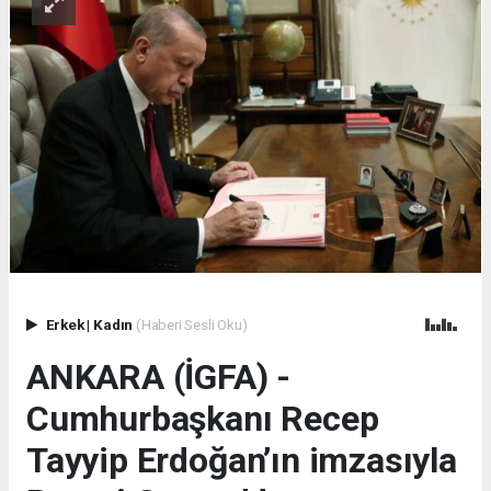
Erkek
|
Kadın
(Haberi Sesli Oku)
ANKARA (İGFA) -
Cumhurbaşkanı Recep
Tayyip Erdoğan’ın imzasıyla