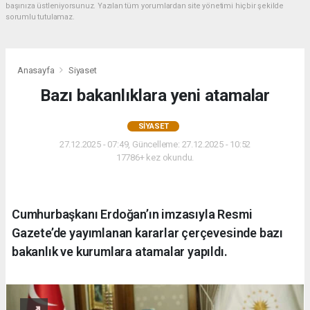
başınıza üstleniyorsunuz. Yazılan tüm yorumlardan site yönetimi hiçbir şekilde
sorumlu tutulamaz.
Anasayfa
Siyaset
Bazı bakanlıklara yeni atamalar
SIYASET
27.12.2025 - 07:49, Güncelleme: 27.12.2025 - 10:52
17786+ kez okundu.
Cumhurbaşkanı Erdoğan’ın imzasıyla Resmi
Gazete’de yayımlanan kararlar çerçevesinde bazı
bakanlık ve kurumlara atamalar yapıldı.