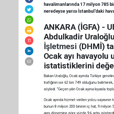
havalimanlarında 17 milyon 785 bin
neredeyse yarısı İstanbul’daki hav
ANKARA (İGFA) - Ul
Abdulkadir Uraloğl
İşletmesi
(DHMİ) ta
Ocak ayı havayolu u
istatistiklerini değe
Bakan Uraloğlu, Ocak ayında Türkiye genelind
trafiğinin ise 62 bin 749 olduğunu belirterek,
söyledi. “Geçen yılın Ocak ayına kıyasla topl
Ocak ayında hizmet verilen yolcu sayısının
bunun 8 milyon 200 bininin iç hat, 9 milyon 57
aynı dönemine göre yüzde 9,6 artış gösterdi.