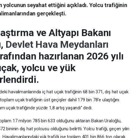
 yolcunun seyahat ettiğini açıkladı. Yolcu trafiğinin
alimanlarından gerçekleşti.
aştırma ve Altyapı Bakanı
u,
Devlet Hava Meydanları
rafından hazırlanan 2026 yılı
çak, yolcu ve yük
rlendirdi.
eki havalimanlarında iç hat uçak trafiğinin 68 bin 371, dış hat uçak
 toplam uçak trafiğinin üst geçişler dahil 179 bin 78’e ulaştığını
am uçak trafiğinde yüzde 1,8 artış yaşandı” dedi.
 toplam 17 milyon 785 bin 633 olduğunu aktaran Bakan Uraloğlu,
2 bininin dış hat yolcusu olduğunu belirtti. Yolcu trafiği, geçen yılın
 Havalimanlarındaki yük trafiği ise toplam 401 bin 866 ton olarak