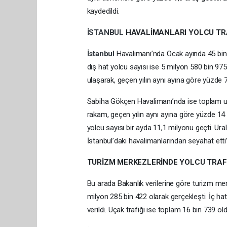
kaydedildi.
İSTANBUL
HAVALİMANLARI YOLCU TRA
İstanbul
Havalimanı’nda Ocak ayında 45 bin 9
dış hat yolcu sayısı ise 5 milyon 580 bin 97
ulaşarak, geçen yılın aynı ayına göre yüzde 7
Sabiha Gökçen Havalimanı’nda ise toplam uça
rakam, geçen yılın aynı ayına göre yüzde 14 
yolcu sayısı bir ayda 11,1 milyonu geçti. Ur
İstanbul’daki havalimanlarından seyahat etti”
TURİZM MERKEZLERİNDE YOLCU TRAFİ
Bu arada Bakanlık verilerine göre turizm me
milyon 285 bin 422 olarak gerçekleşti. İç ha
verildi. Uçak trafiği ise toplam 16 bin 739 old