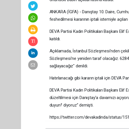
ANKARA (İGFA) - Danıştay 10. Daire, Cumhu
feshedilmesi kararının iptali istemiyle açıl
DEVA Partisi Kadın Politikaları Başkanı Elif
katıldı.
Açıklamada, İstanbul Sözleşmesi’nden çekilme
Sözleşmesi’ne yeniden taraf olacağız. 6284 
sağlayacağız" denildi.
Hatırlanacağı gibi kararın iptali için DEVA Pa
DEVA Partisi Kadın Politikaları Başkanı Eli
düzeltilmesi için Danıştay’a davamızı açıyoruz
duyun!’ diyoruz” demişti.
https://twitter.com/devakadinda/status/