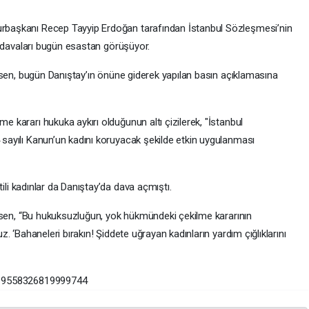
rbaşkanı Recep Tayyip Erdoğan tarafından İstanbul Sözleşmesi’nin
an davaları bugün esastan görüşüyor.
 Esen, bugün Danıştay’ın önüne giderek yapılan basın açıklamasına
 kararı hukuka aykırı olduğunun altı çizilerek, "İstanbul
sayılı Kanun’un kadını koruyacak şekilde etkin uygulanması
rtili kadınlar da Danıştay’da dava açmıştı.
f Esen, “Bu hukuksuzluğun, yok hükmündeki çekilme kararının
. ‘Bahaneleri bırakın! Şiddete uğrayan kadınların yardım çığlıklarını
1519558326819999744