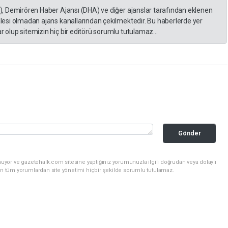
A), Demirören Haber Ajansı (DHA) ve diğer ajanslar tarafından eklenen
lesi olmadan ajans kanallarından çekilmektedir. Bu haberlerde yer
 olup sitemizin hiç bir editörü sorumlu tutulamaz...
Gönder
uyor ve gazetehalk.com sitesine yaptığınız yorumunuzla ilgili doğrudan veya dolaylı
an tüm yorumlardan site yönetimi hiçbir şekilde sorumlu tutulamaz.