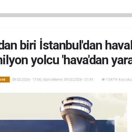
dan biri İstanbul'dan hava
ilyon yolcu 'hava'dan yara
09.02.2026 - 17:06, Güncelleme: 09.02.2026 - 21:41
15471+ kez oku
omi