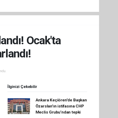
landı! Ocak'ta
rlandı!
ndu.
İlginizi Çekebilir
Ankara Keçiören'de Başkan
Özarslan'ın istifasına CHP
Meclis Grubu’ndan tepki