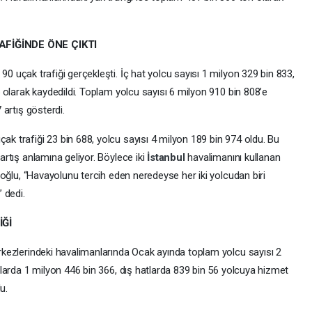
FİĞİNDE ÖNE ÇIKTI
0 uçak trafiği gerçekleşti. İç hat yolcu sayısı 1 milyon 329 bin 833,
5 olarak kaydedildi. Toplam yolcu sayısı 6 milyon 910 bin 808’e
 artış gösterdi.
k trafiği 23 bin 688, yolcu sayısı 4 milyon 189 bin 974 oldu. Bu
artış anlamına geliyor. Böylece iki
İstanbul
havalimanını kullanan
aloğlu, “Havayolunu tercih eden neredeyse her iki yolcudan biri
 dedi.
Ğİ
rkezlerindeki havalimanlarında Ocak ayında toplam yolcu sayısı 2
tlarda 1 milyon 446 bin 366, dış hatlarda 839 bin 56 yolcuya hizmet
u.