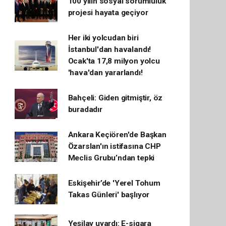
100 yılın sosyal sorumluluk
projesi hayata geçiyor
Her iki yolcudan biri
İstanbul'dan havalandı!
Ocak'ta 17,8 milyon yolcu
'hava'dan yararlandı!
Bahçeli: Giden gitmiştir, öz
buradadır
Ankara Keçiören'de Başkan
Özarslan'ın istifasına CHP
Meclis Grubu’ndan tepki
Eskişehir’de 'Yerel Tohum
Takas Günleri' başlıyor
Yeşilay uyardı: E-sigara