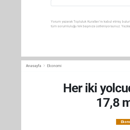
Yorum yazarak Topluluk Kuralları’nı kabul etmiş bulun
tüm sorumluluğu tek başınıza üstleniyorsunuz. Yazıl
Anasayfa
Ekonomi
Her iki yolcu
17,8 m
Ekon