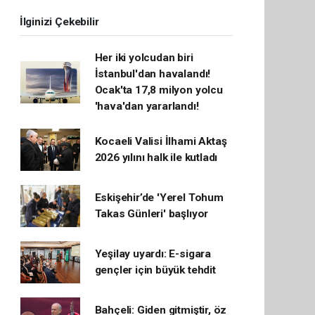
İlginizi Çekebilir
Her iki yolcudan biri
İstanbul'dan havalandı!
Ocak'ta 17,8 milyon yolcu
'hava'dan yararlandı!
Kocaeli Valisi İlhami Aktaş
2026 yılını halk ile kutladı
Eskişehir’de 'Yerel Tohum
Takas Günleri' başlıyor
Yeşilay uyardı: E-sigara
gençler için büyük tehdit
Bahçeli: Giden gitmiştir, öz