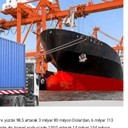
göre yüzde 98,5 artarak 3 milyar 80 milyon Dolar'dan, 6 milyar 113
de dış ticaret açığı yüzde 130,0 artarak 14 milyar 154 milyon