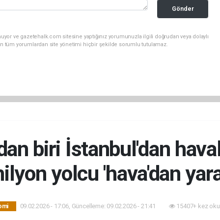
Gönder
uyor ve gazetehalk.com sitesine yaptığınız yorumunuzla ilgili doğrudan veya dolaylı
an tüm yorumlardan site yönetimi hiçbir şekilde sorumlu tutulamaz.
dan biri İstanbul'dan hava
ilyon yolcu 'hava'dan yara
09.02.2026 - 17:06, Güncelleme: 09.02.2026 - 21:41
15407+ kez oku
omi