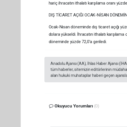
hariç ihracatın ithalatı karşılama oranı yüzd
DIŞ TİCARET AÇIĞI OCAK-NİSAN DÖNEMİN
Ocak-Nisan döneminde dış ticaret açığı yüzd
dolara yükseldi. İhracatın ithalatı karşılam
döneminde yüzde 72,0'a geriledi.
Anadolu Ajansı (AA), İhlas Haber Ajansı (İH
tüm haberler, sitemizin editörlerinin müdaha
alan hukuki muhataplar haberi geçen ajanslar
Okuyucu Yorumları
(0)