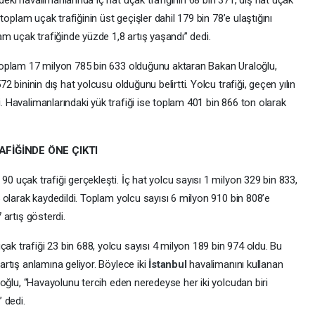
eki havalimanlarında iç hat uçak trafiğinin 68 bin 371, dış hat uçak
 toplam uçak trafiğinin üst geçişler dahil 179 bin 78’e ulaştığını
am uçak trafiğinde yüzde 1,8 artış yaşandı” dedi.
 toplam 17 milyon 785 bin 633 olduğunu aktaran Bakan Uraloğlu,
2 bininin dış hat yolcusu olduğunu belirtti. Yolcu trafiği, geçen yılın
 Havalimanlarındaki yük trafiği ise toplam 401 bin 866 ton olarak
FİĞİNDE ÖNE ÇIKTI
0 uçak trafiği gerçekleşti. İç hat yolcu sayısı 1 milyon 329 bin 833,
5 olarak kaydedildi. Toplam yolcu sayısı 6 milyon 910 bin 808’e
 artış gösterdi.
k trafiği 23 bin 688, yolcu sayısı 4 milyon 189 bin 974 oldu. Bu
artış anlamına geliyor. Böylece iki
İstanbul
havalimanını kullanan
aloğlu, “Havayolunu tercih eden neredeyse her iki yolcudan biri
 dedi.