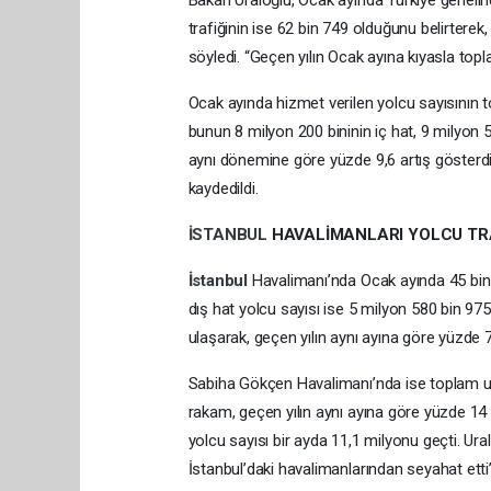
Bakan Uraloğlu, Ocak ayında Türkiye genelind
trafiğinin ise 62 bin 749 olduğunu belirterek,
söyledi. “Geçen yılın Ocak ayına kıyasla topl
Ocak ayında hizmet verilen yolcu sayısının
bunun 8 milyon 200 bininin iç hat, 9 milyon 57
aynı dönemine göre yüzde 9,6 artış gösterdi.
kaydedildi.
İSTANBUL
HAVALİMANLARI YOLCU TRA
İstanbul
Havalimanı’nda Ocak ayında 45 bin 9
dış hat yolcu sayısı ise 5 milyon 580 bin 97
ulaşarak, geçen yılın aynı ayına göre yüzde 7
Sabiha Gökçen Havalimanı’nda ise toplam uça
rakam, geçen yılın aynı ayına göre yüzde 14 
yolcu sayısı bir ayda 11,1 milyonu geçti. Ur
İstanbul’daki havalimanlarından seyahat etti”