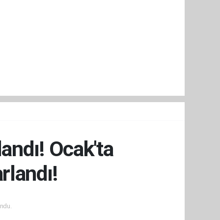
landı! Ocak'ta
rlandı!
ndu.