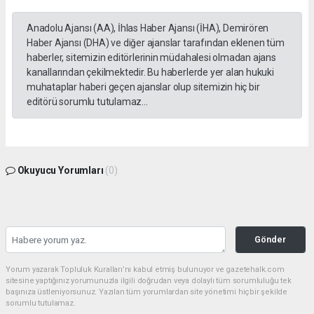
Anadolu Ajansı (AA), İhlas Haber Ajansı (İHA), Demirören
Haber Ajansı (DHA) ve diğer ajanslar tarafından eklenen tüm
haberler, sitemizin editörlerinin müdahalesi olmadan ajans
kanallarından çekilmektedir. Bu haberlerde yer alan hukuki
muhataplar haberi geçen ajanslar olup sitemizin hiç bir
editörü sorumlu tutulamaz...
Okuyucu Yorumları
(0)
Gönder
Yorum yazarak Topluluk Kuralları’nı kabul etmiş bulunuyor ve gazetehalk.com
sitesine yaptığınız yorumunuzla ilgili doğrudan veya dolaylı tüm sorumluluğu tek
başınıza üstleniyorsunuz. Yazılan tüm yorumlardan site yönetimi hiçbir şekilde
sorumlu tutulamaz.