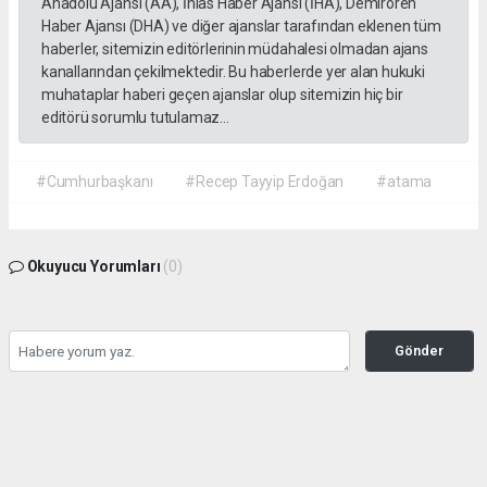
Anadolu Ajansı (AA), İhlas Haber Ajansı (İHA), Demirören
Haber Ajansı (DHA) ve diğer ajanslar tarafından eklenen tüm
haberler, sitemizin editörlerinin müdahalesi olmadan ajans
kanallarından çekilmektedir. Bu haberlerde yer alan hukuki
muhataplar haberi geçen ajanslar olup sitemizin hiç bir
editörü sorumlu tutulamaz...
#Cumhurbaşkanı
#Recep Tayyip Erdoğan
#atama
Okuyucu Yorumları
(0)
Gönder
Yorum yazarak Topluluk Kuralları’nı kabul etmiş bulunuyor ve gazetehalk.com
sitesine yaptığınız yorumunuzla ilgili doğrudan veya dolaylı tüm sorumluluğu tek
başınıza üstleniyorsunuz. Yazılan tüm yorumlardan site yönetimi hiçbir şekilde
sorumlu tutulamaz.