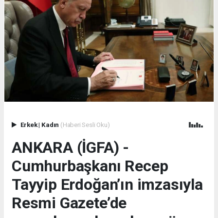
Erkek
|
Kadın
(Haberi Sesli Oku)
ANKARA (İGFA) -
Cumhurbaşkanı Recep
Tayyip Erdoğan’ın imzasıyla
Resmi Gazete’de