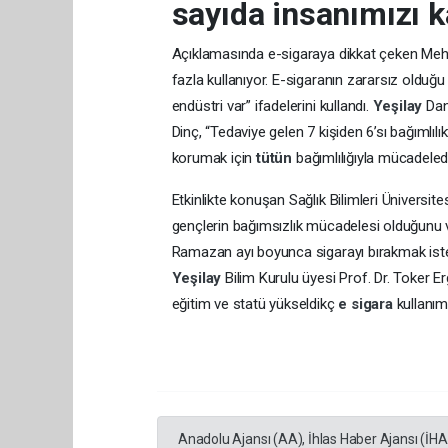
sayıda insanımızı k
Açıklamasında e-sigaraya dikkat çeken Mehm
fazla kullanıyor. E-sigaranın zararsız olduğu
endüstri var” ifadelerini kullandı.
Yeşilay
Dan
Dinç, “Tedaviye gelen 7 kişiden 6’sı bağımlıl
korumak için
tütün
bağımlılığıyla mücadeled
Etkinlikte konuşan Sağlık Bilimleri Üniversit
gençlerin bağımsızlık mücadelesi olduğunu 
Ramazan ayı boyunca sigarayı bırakmak istey
Yeşilay
Bilim Kurulu üyesi Prof. Dr. Toker E
eğitim ve statü yükseldikç
e sigara
kullanımı
Anadolu Ajansı (AA), İhlas Haber Ajansı (İH