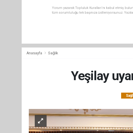
Yorum yazarak Topluluk Kuralları’nı kabul etmiş bulun
tüm sorumluluğu tek başınıza üstleniyorsunuz. Yazıl
Anasayfa
Sağlık
Yeşilay uyar
Sağl