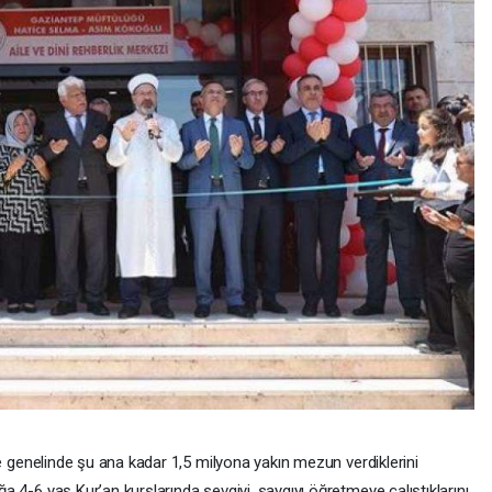
lke genelinde şu ana kadar 1,5 milyona yakın mezun verdiklerini
a 4-6 yaş Kur’an kurslarında sevgiyi, saygıyı öğretmeye çalıştıklarını