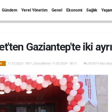
Gündem
Yerel Yönetim
Genel
Ekonomi
Sağlık
Yaşa
t'ten Gaziantep'te iki ayrı
11.07.2024 - 18:11, Güncelleme: 11.07.2024 - 18:11
241537+ kez oku
m