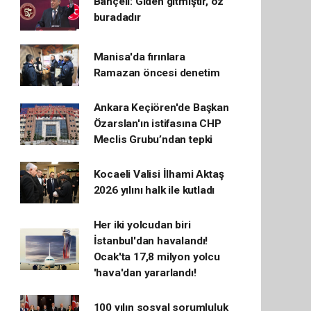
Bahçeli: Giden gitmiştir, öz
buradadır
Manisa'da fırınlara
Ramazan öncesi denetim
Ankara Keçiören'de Başkan
Özarslan'ın istifasına CHP
Meclis Grubu’ndan tepki
Kocaeli Valisi İlhami Aktaş
2026 yılını halk ile kutladı
Her iki yolcudan biri
İstanbul'dan havalandı!
Ocak'ta 17,8 milyon yolcu
'hava'dan yararlandı!
100 yılın sosyal sorumluluk