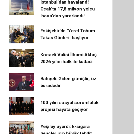
İstanbul'dan havalandı!
Ocak'ta 17,8 milyon yolcu
'hava'dan yararlandı!
Eskişehir’de 'Yerel Tohum
Takas Günleri' başlıyor
Kocaeli Valisi İlhami Aktaş
2026 yılını halk ile kutladı
Bahçeli: Giden gitmiştir, öz
buradadır
100 yılın sosyal sorumluluk
projesi hayata geçiyor
Yeşilay uyardı: E-sigara
gençler için büyük tehdit