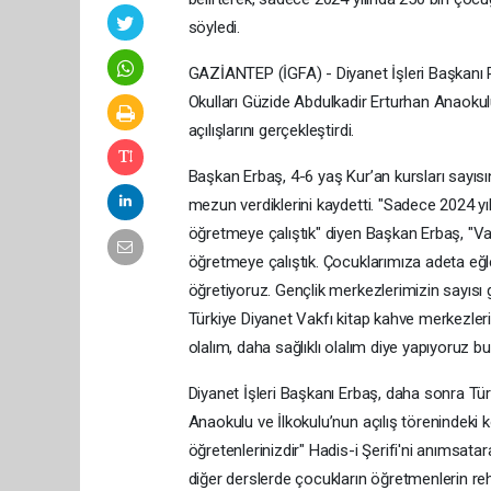
söyledi.
GAZİANTEP (İGFA) - Diyanet İşleri Başkanı Pr
Okulları Güzide Abdulkadir Erturhan Anaokul
açılışlarını gerçekleştirdi.
Başkan Erbaş, 4-6 yaş Kur’an kursları sayısın
mezun verdiklerini kaydetti. "Sadece 2024 y
öğretmeye çalıştık" diyen Başkan Erbaş, "Vata
öğretmeye çalıştık. Çocuklarımıza adeta eğ
öğretiyoruz. Gençlik merkezlerimizin sayısı g
Türkiye Diyanet Vakfı kitap kahve merkezleri
olalım, daha sağlıklı olalım diye yapıyoruz bu
Diyanet İşleri Başkanı Erbaş, daha sonra Tü
Anaokulu ve İlkokulu’nun açılış törenindeki k
öğretenlerinizdir" Hadis-i Şerifi'ni anımsata
diğer derslerde çocukların öğretmenlerin rehbe