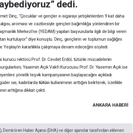
aybediyoruz” dedi.
et Dinç, “Çocuklar ve gençler e-sigarayı yetişkinlerden 9 kat daha
 algısı, aroması ve cazibesiyle gençleri bağımlılığa yönlendiren bir
ışmanlık Merkezi’ne (YEDAM) yapılan başvurularla ilgili de bilgi veren
ıktan kurtuluyor” diye konuştu. Dinç, gençlerin ve toplumun sağlığını
e Yeşilay’ın kararlılıkla çalışmaya devam edeceğini söyledi.
esi kurucu rektörü Prof. Dr. Cevdet Erdöl, tütünle mücadelenin
vurgularken, Yasemin Açık Vakfı Kurucusu Prof. Dr. Yasemin Açık ise
enlere yönelik teşvik kampanyasının başlayacağını açıkladı.
rgüder ise, kadınlarda
tütün
kullanımının arttığını belirterek, özellikle
nın arttığına dikkat çekti.
ANKARA HABERİ
A), Demirören Haber Ajansı (DHA) ve diğer ajanslar tarafından eklenen