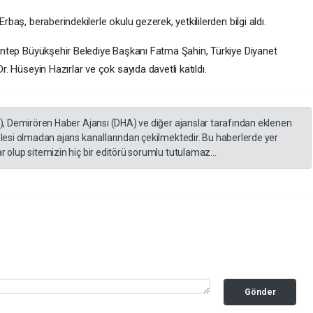
baş, beraberindekilerle okulu gezerek, yetkililerden bilgi aldı.
antep Büyükşehir Belediye Başkanı Fatma Şahin, Türkiye Diyanet
. Hüseyin Hazırlar ve çok sayıda davetli katıldı.
A), Demirören Haber Ajansı (DHA) ve diğer ajanslar tarafından eklenen
lesi olmadan ajans kanallarından çekilmektedir. Bu haberlerde yer
 olup sitemizin hiç bir editörü sorumlu tutulamaz...
Gönder