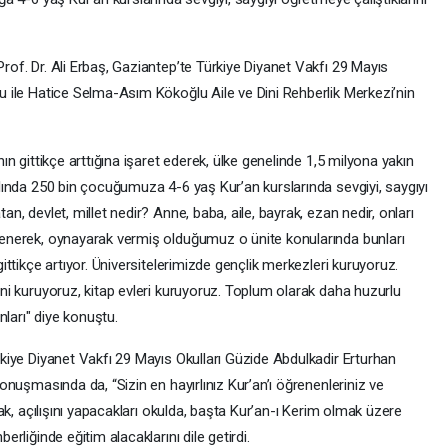
of. Dr. Ali Erbaş, Gaziantep’te Türkiye Diyanet Vakfı 29 Mayıs
u ile Hatice Selma-Asım Kökoğlu Aile ve Dini Rehberlik Merkezi’nin
ın gittikçe arttığına işaret ederek, ülke genelinde 1,5 milyona yakın
ılında 250 bin çocuğumuza 4-6 yaş Kur’an kurslarında sevgiyi, saygıyı
n, devlet, millet nedir? Anne, baba, aile, bayrak, ezan nedir, onları
lenerek, oynayarak vermiş olduğumuz o ünite konularında bunları
ittikçe artıyor. Üniversitelerimizde gençlik merkezleri kuruyoruz.
ni kuruyoruz, kitap evleri kuruyoruz. Toplum olarak daha huzurlu
nları" diye konuştu.
rkiye Diyanet Vakfı 29 Mayıs Okulları Güzide Abdulkadir Erturhan
onuşmasında da, “Sizin en hayırlınız Kur’an’ı öğrenenleriniz ve
rak, açılışını yapacakları okulda, başta Kur’an-ı Kerim olmak üzere
rliğinde eğitim alacaklarını dile getirdi.