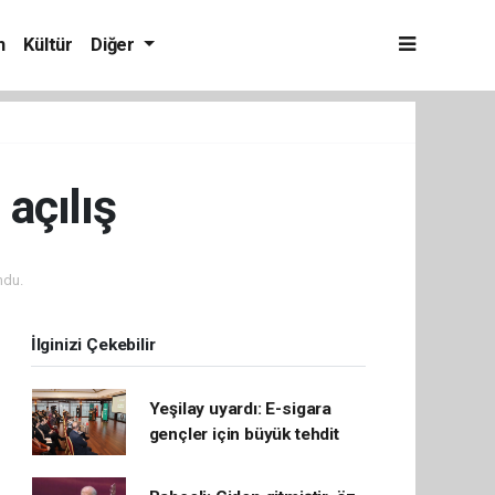
m
Kültür
Diğer
 açılış
ndu.
İlginizi Çekebilir
Yeşilay uyardı: E-sigara
gençler için büyük tehdit