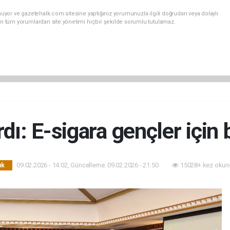
uyor ve gazetehalk.com sitesine yaptığınız yorumunuzla ilgili doğrudan veya dolaylı
an tüm yorumlardan site yönetimi hiçbir şekilde sorumlu tutulamaz.
dı: E-sigara gençler için
09.02.2026 - 14:02, Güncelleme: 09.02.2026 - 21:50
15028+ kez okun
ık