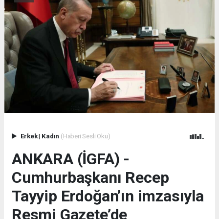
Erkek
|
Kadın
(Haberi Sesli Oku)
ANKARA (İGFA) -
Cumhurbaşkanı Recep
Tayyip Erdoğan’ın imzasıyla
Resmi Gazete’de