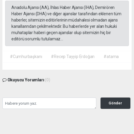
Anadolu Ajansı (AA), İhlas Haber Ajansı (İHA), Demirören
Haber Ajansı (DHA) ve diğer ajanslar tarafından eklenen tüm
haberler, sitemizin editörlerinin müdahalesi olmadan ajans
kanallarından çekilmektedir. Bu haberlerde yer alan hukuki
muhataplar haberi geçen ajanslar olup sitemizin hiç bir
editörü sorumlu tutulamaz...
#Cumhurbaşkanı
#Recep Tayyip Erdoğan
#atama
Okuyucu Yorumları
(0)
Gönder
Yorum yazarak Topluluk Kuralları’nı kabul etmiş bulunuyor ve gazetehalk.com
sitesine yaptığınız yorumunuzla ilgili doğrudan veya dolaylı tüm sorumluluğu tek
başınıza üstleniyorsunuz. Yazılan tüm yorumlardan site yönetimi hiçbir şekilde
sorumlu tutulamaz.