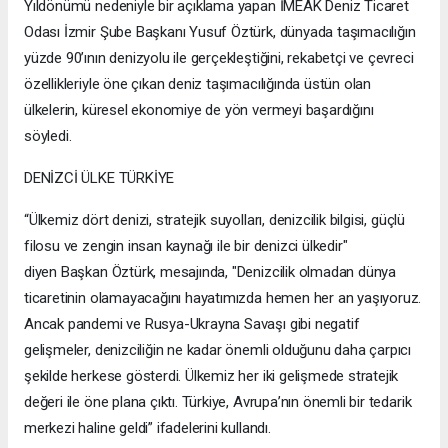
Yıldönümü nedeniyle bir açıklama yapan İMEAK Deniz Ticaret
Odası İzmir Şube Başkanı Yusuf Öztürk, dünyada taşımacılığın
yüzde 90’ının denizyolu ile gerçekleştiğini, rekabetçi ve çevreci
özellikleriyle öne çıkan deniz taşımacılığında üstün olan
ülkelerin, küresel ekonomiye de yön vermeyi başardığını
söyledi.
DENİZCİ ÜLKE TÜRKİYE
“Ülkemiz dört denizi, stratejik suyolları, denizcilik bilgisi, güçlü
filosu ve zengin insan kaynağı ile bir denizci ülkedir"
diyen Başkan Öztürk, mesajında, "Denizcilik olmadan dünya
ticaretinin olamayacağını hayatımızda hemen her an yaşıyoruz.
Ancak pandemi ve Rusya-Ukrayna Savaşı gibi negatif
gelişmeler, denizciliğin ne kadar önemli olduğunu daha çarpıcı
şekilde herkese gösterdi. Ülkemiz her iki gelişmede stratejik
değeri ile öne plana çıktı. Türkiye, Avrupa’nın önemli bir tedarik
merkezi haline geldi” ifadelerini kullandı.