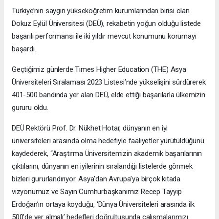
Türkiye’nin saygın yükseköğretim kurumlarından birisi olan
Dokuz Eylül Üniversitesi (DEÜ), rekabetin yoğun olduğu listede
başarılı performansı ile iki yıldır mevcut konumunu korumayı
başardı.
Geçtiğimiz günlerde Times Higher Education (THE) Asya
Üniversiteleri Sıralaması 2023 Listesi’nde yükselişini sürdürerek
401-500 bandında yer alan DEÜ, elde ettiği başarılarla ülkemizin
gururu oldu.
DEÜ Rektörü Prof. Dr. Nükhet Hotar, dünyanın en iyi
üniversiteleri arasında olma hedefiyle faaliyetler yürütüldüğünü
kaydederek, “Araştırma Üniversitemizin akademik başarılarının
çıktılarını, dünyanın en iyilerinin sıralandığı listelerde görmek
bizleri gururlandırıyor. Asya’dan Avrupa’ya birçok kıtada
vizyonumuz ve Sayın Cumhurbaşkanımız Recep Tayyip
Erdoğan’ın ortaya koyduğu, ‘Dünya Üniversiteleri arasında ilk
500’de yer almalı’ hedefleri doğrultusunda çalışmalarımızı