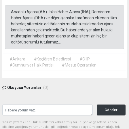
Anadolu Ajansı (AA), İhlas Haber Ajansı (İHA), Demirören
Haber Ajansı (DHA) ve diğer ajanslar tarafından eklenen tüm
haberler, sitemizin editörlerinin müdahalesi olmadan ajans
kanallarından çekilmektedir. Bu haberlerde yer alan hukuki
muhataplar haberi geçen ajanslar olup sitemizin hiç bir
editörü sorumlu tutulamaz...
#Ankara
#Keçiören Belediyesi
#CHP
#Cumhuriyet Halk Partisi
#Mesut Özararslan
Okuyucu Yorumları
(0)
Gönder
Yorum yazarak Topluluk Kuralları’nı kabul etmiş bulunuyor ve gazetehalk.com
sitesine yaptığınız yorumunuzla ilgili doğrudan veya dolaylı tüm sorumluluğu tek