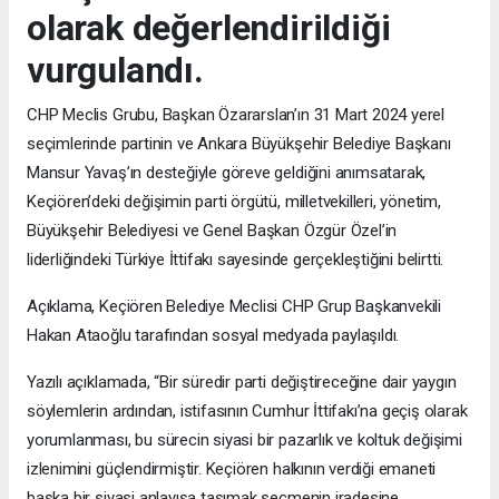
olarak değerlendirildiği
vurgulandı.
CHP Meclis Grubu, Başkan Özararslan’ın 31 Mart 2024 yerel
seçimlerinde partinin ve Ankara Büyükşehir Belediye Başkanı
Mansur Yavaş’ın desteğiyle göreve geldiğini anımsatarak,
Keçiören’deki değişimin parti örgütü, milletvekilleri, yönetim,
Büyükşehir Belediyesi ve Genel Başkan Özgür Özel’in
liderliğindeki Türkiye İttifakı sayesinde gerçekleştiğini belirtti.
Açıklama, Keçiören Belediye Meclisi CHP Grup Başkanvekili
Hakan Ataoğlu tarafından sosyal medyada paylaşıldı.
Yazılı açıklamada, “Bir süredir parti değiştireceğine dair yaygın
söylemlerin ardından, istifasının Cumhur İttifakı’na geçiş olarak
yorumlanması, bu sürecin siyasi bir pazarlık ve koltuk değişimi
izlenimini güçlendirmiştir. Keçiören halkının verdiği emaneti
başka bir siyasi anlayışa taşımak seçmenin iradesine