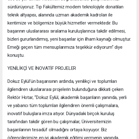
sürdürüyoruz. Tıp Fakültemiz modern teknolojiyle donatılan
teknik altyapısı, alanında uzman akademik kadroları ile
kentimize ve bölgemize büyük hizmetler vermektedir. Bu
başarının uluslararası sıralama kuruluşlarınca takdir edilmesi,
bizleri gururlandırmış, yeni başarılar için ilham kaynağı olmuştur.
Emeği geçen tüm mensuplarımıza teşekkür ediyorum” diye
konuştu.
YENİLİKÇİ VE İNOVATİF PROJELER
Dokuz Eylül’ün başarısının ardında, yenilikçi ve toplumları
ilgilendiren uluslararası projelerin bulunduğuna dikkati çeken
Rektör Hotar, “Dokuz Eylül, akademik başarıların yanında, yerli
ve yabancı tüm toplumları ilgilendiren önemli çalışmalara,
inovatif buluşlara imza atıyor. Dünyadaki birçok kuruluş
tarafından takdir gören bu çalışmalar, Üniversitemizin
başarılarının tesadüf olmadığını ortaya koyuyor. Biz
öğrencilerimize en iyi akademik eğitimi vermenin yanında,