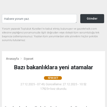
Gönder
Yorum yazarak Topluluk Kuralları’nı kabul etmiş bulunuyor ve gazetehalk.com
sitesine yaptığınız yorumunuzla ilgili doğrudan veya dolaylı tüm sorumluluğu tek
başınıza üstleniyorsunuz. Yazılan tüm yorumlardan site yönetimi hiçbir şekilde
sorumlu tutulamaz.
Anasayfa
Siyaset
Bazı bakanlıklara yeni atamalar
SIYASET
27.12.2025 - 07:49, Güncelleme: 27.12.2025 - 10:52
17925+ kez okundu.