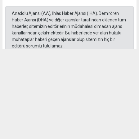
Anadolu Ajansı (AA), İhlas Haber Ajansı (İHA), Demirören
Haber Ajansı (DHA) ve diğer ajanslar tarafından eklenen tüm
haberler, sitemizin editörlerinin müdahalesi olmadan ajans
kanallarından çekilmektedir. Bu haberlerde yer alan hukuki
muhataplar haberi geçen ajanslar olup sitemizin hiç bir
editörü sorumlu tutulamaz...
#Cumhurbaşkanı
#Recep Tayyip Erdoğan
#atama
Okuyucu Yorumları
(0)
Gönder
Yorum yazarak Topluluk Kuralları’nı kabul etmiş bulunuyor ve gazetehalk.com
sitesine yaptığınız yorumunuzla ilgili doğrudan veya dolaylı tüm sorumluluğu tek
başınıza üstleniyorsunuz. Yazılan tüm yorumlardan site yönetimi hiçbir şekilde