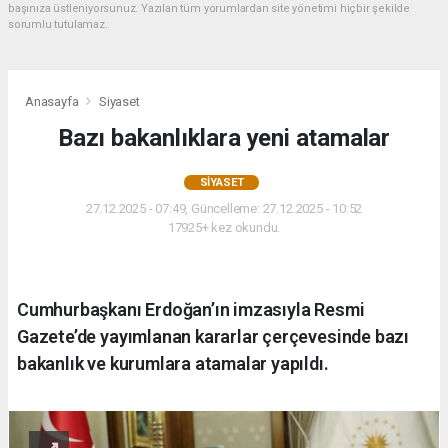
başınıza üstleniyorsunuz. Yazılan tüm yorumlardan site yönetimi hiçbir şekilde
sorumlu tutulamaz.
Anasayfa
Siyaset
Bazı bakanlıklara yeni atamalar
SIYASET
27.12.2025 - 07:49, Güncelleme: 27.12.2025 - 10:52
17925+ kez okundu.
Cumhurbaşkanı Erdoğan’ın imzasıyla Resmi
Gazete’de yayımlanan kararlar çerçevesinde bazı
bakanlık ve kurumlara atamalar yapıldı.