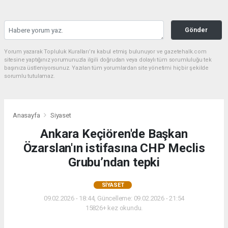
Gönder
Yorum yazarak Topluluk Kuralları’nı kabul etmiş bulunuyor ve gazetehalk.com
sitesine yaptığınız yorumunuzla ilgili doğrudan veya dolaylı tüm sorumluluğu tek
başınıza üstleniyorsunuz. Yazılan tüm yorumlardan site yönetimi hiçbir şekilde
sorumlu tutulamaz.
Anasayfa
Siyaset
Ankara Keçiören'de Başkan
Özarslan'ın istifasına CHP Meclis
Grubu’ndan tepki
SIYASET
09.02.2026 - 18:44, Güncelleme: 09.02.2026 - 21:54
15826+ kez okundu.