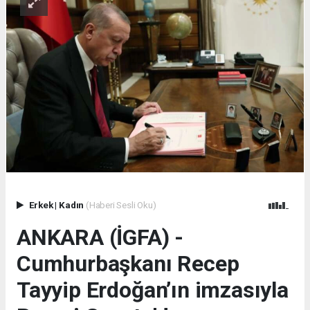
Erkek
|
Kadın
(Haberi Sesli Oku)
ANKARA (İGFA) -
Cumhurbaşkanı Recep
Tayyip Erdoğan’ın imzasıyla