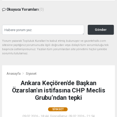
Okuyucu Yorumları
(0)
Gönder
Yorum yazarak Topluluk Kuralları’nı kabul etmiş bulunuyor ve gazetehalk.com
sitesine yaptığınız yorumunuzla ilgili doğrudan veya dolaylı tüm sorumluluğu tek
başınıza üstleniyorsunuz. Yazılan tüm yorumlardan site yönetimi hiçbir şekilde
sorumlu tutulamaz.
Anasayfa
Siyaset
Ankara Keçiören'de Başkan
Özarslan'ın istifasına CHP Meclis
Grubu’ndan tepki
SIYASET
09.02.2026 - 18:44, Güncelleme: 09.02.2026 - 21:54