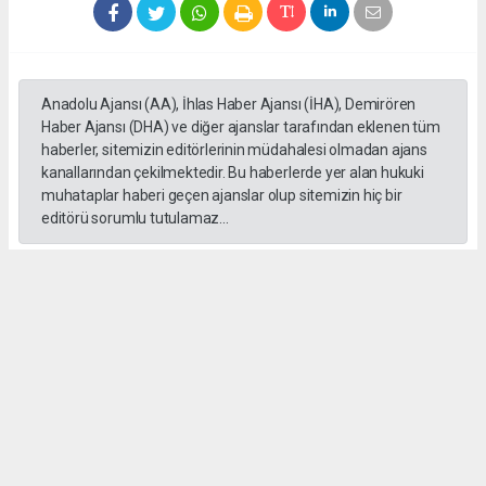
Anadolu Ajansı (AA), İhlas Haber Ajansı (İHA), Demirören
Haber Ajansı (DHA) ve diğer ajanslar tarafından eklenen tüm
haberler, sitemizin editörlerinin müdahalesi olmadan ajans
kanallarından çekilmektedir. Bu haberlerde yer alan hukuki
muhataplar haberi geçen ajanslar olup sitemizin hiç bir
editörü sorumlu tutulamaz...
#Ankara
#Keçiören Belediyesi
#CHP
#Cumhuriyet Halk Partisi
#Mesut Özararslan
Okuyucu Yorumları
(0)
Gönder