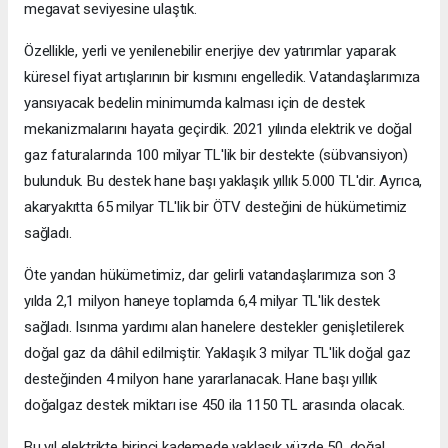
megavat seviyesine ulaştık.
Özellikle, yerli ve yenilenebilir enerjiye dev yatırımlar yaparak
küresel fiyat artışlarının bir kısmını engelledik. Vatandaşlarımıza
yansıyacak bedelin minimumda kalması için de destek
mekanizmalarını hayata geçirdik. 2021 yılında elektrik ve doğal
gaz faturalarında 100 milyar TL'lik bir destekte (sübvansiyon)
bulunduk. Bu destek hane başı yaklaşık yıllık 5.000 TL'dir. Ayrıca,
akaryakıtta 65 milyar TL'lik bir ÖTV desteğini de hükümetimiz
sağladı.
Öte yandan hükümetimiz, dar gelirli vatandaşlarımıza son 3
yılda 2,1 milyon haneye toplamda 6,4 milyar TL'lik destek
sağladı. Isınma yardımı alan hanelere destekler genişletilerek
doğal gaz da dâhil edilmiştir. Yaklaşık 3 milyar TL'lik doğal gaz
desteğinden 4 milyon hane yararlanacak. Hane başı yıllık
doğalgaz destek miktarı ise 450 ila 1150 TL arasında olacak.
Bu yıl elektrikte birinci kademede yaklaşık yüzde 50, doğal