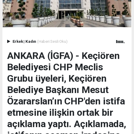
Erkek
|
Kadın
(Haberi Sesli Oku)
ANKARA (İGFA) - Keçiören
Belediyesi CHP Meclis
Grubu üyeleri, Keçiören
Belediye Başkanı Mesut
Özararslan’ın CHP'den istifa
etmesine ilişkin ortak bir
açıklama yaptı. Açıklamada,