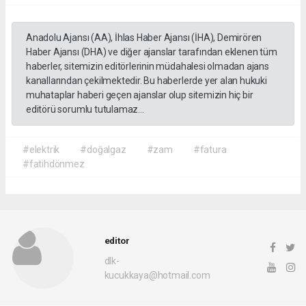
Anadolu Ajansı (AA), İhlas Haber Ajansı (İHA), Demirören
Haber Ajansı (DHA) ve diğer ajanslar tarafından eklenen tüm
haberler, sitemizin editörlerinin müdahalesi olmadan ajans
kanallarından çekilmektedir. Bu haberlerde yer alan hukuki
muhataplar haberi geçen ajanslar olup sitemizin hiç bir
editörü sorumlu tutulamaz...
#elektrik
#doğalgaz
#zam
#fatura
#fatihdönmez
editor
dlk-
kucukkaya@hotmail.com