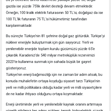
gazda ise yüzde 75'lik devlet desteği devam etmektedir.
Örneğin; 100 liralık elektrik faturasının 50 TL'si, doğalgaz da ise
100 TL'lik faturanın 75 TL'si hükümetimiz tarafından
karşılanmaktadır.
Bu süreçte Türkiye'nin 81 şehrine doğal gaz götürdük. Türkiye'yi
nükleer enerjiyle buluşturmak için gün sayıyoruz. Yerli ve
yenilenebilir enerjide toplam kurulu gücümüzü yüzde 65'e
çıkardık. Karadeniz'de 540 milyar metreküplük rezervimizi
2023'te kullanıma sunmak için sahada büyük bir gayret
gösteriyoruz.
Türkiye'nin enerji bağımsızlığı için ne zaman bir adım atsak, bu
konuda muhalefetin ortaya koyduğu siyaset tarzı Türkiye'nin
yerli ve milli politikalara olduğu kadar yerli ve milli siyasetçilere
de ne kadar ihtiyacı olduğunu ortaya koymaktadır.
Enerji üretiminde yerli ve yenilenebilir kaynak oranını artırmaya
yönelik attığımız her adımı; nükleer, termik, hidroelektrik, rüzgâr