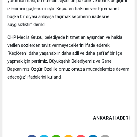
yorumlanması, bu sürecin siyasi bir pazarlık ve koltuk değişimi
izlenimini güçlendirmiştir. Keçiören halkının verdiği emaneti
başka bir siyasi anlayışa taşımak seçmenin iradesine
saygısızlıktır” denildi.
CHP Meclis Grubu, belediyede hizmet anlayışından ve halkla
verilen sözlerden taviz vermeyeceklerini ifade ederek,
“Keçiören’i daha yaşanabilir, daha adil ve daha şeffaf bir ilçe
yapmak için partimiz, Büyükşehir Belediyemiz ve Genel
Başkanımız Özgür Özel ile omuz omuza mücadelemize devam
edeceğiz” ifadelerini kullandı.
ANKARA HABERİ