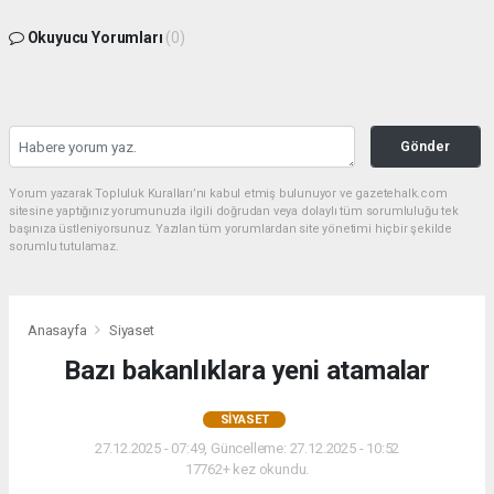
Okuyucu Yorumları
(0)
Gönder
Yorum yazarak Topluluk Kuralları’nı kabul etmiş bulunuyor ve gazetehalk.com
sitesine yaptığınız yorumunuzla ilgili doğrudan veya dolaylı tüm sorumluluğu tek
başınıza üstleniyorsunuz. Yazılan tüm yorumlardan site yönetimi hiçbir şekilde
sorumlu tutulamaz.
Anasayfa
Siyaset
Bazı bakanlıklara yeni atamalar
SIYASET
27.12.2025 - 07:49, Güncelleme: 27.12.2025 - 10:52
17762+ kez okundu.