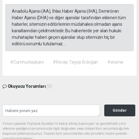
Anadolu Ajansı (AA), İhlas Haber Ajansı (İHA), Demirören
Haber Ajansı (DHA) ve diğer ajanslar tarafından eklenen tüm
haberler, sitemizin editörlerinin müdahalesi olmadan ajans
kanallarından çekilmektedir. Bu haberlerde yer alan hukuki
muhataplar haberi geçen ajanslar olup sitemizin hiç bir
editörü sorumlu tutulamaz...
#Cumhurbaşkanı
#Recep Tayyip Erdoğan
#atama
Okuyucu Yorumları
(0)
Gönder
Yorum yazarak Topluluk Kuralları’nı kabul etmiş bulunuyor ve gazetehalk.com
sitesine yaptığınız yorumunuzla ilgili doğrudan veya dolaylı tüm sorumluluğu tek
başınıza üstleniyorsunuz. Yazılan tüm yorumlardan site yönetimi hiçbir şekilde
sorumlu tutulamaz.