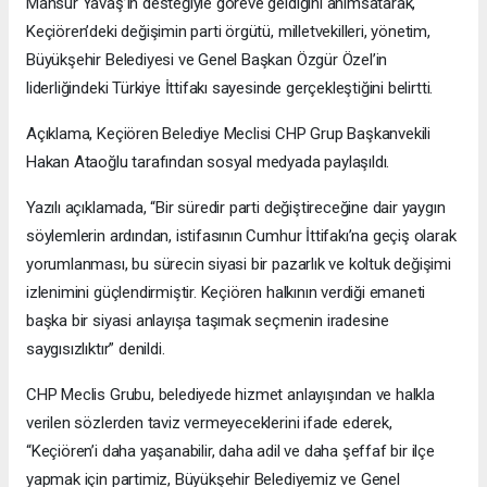
Mansur Yavaş’ın desteğiyle göreve geldiğini anımsatarak,
Keçiören’deki değişimin parti örgütü, milletvekilleri, yönetim,
Büyükşehir Belediyesi ve Genel Başkan Özgür Özel’in
liderliğindeki Türkiye İttifakı sayesinde gerçekleştiğini belirtti.
Açıklama, Keçiören Belediye Meclisi CHP Grup Başkanvekili
Hakan Ataoğlu tarafından sosyal medyada paylaşıldı.
Yazılı açıklamada, “Bir süredir parti değiştireceğine dair yaygın
söylemlerin ardından, istifasının Cumhur İttifakı’na geçiş olarak
yorumlanması, bu sürecin siyasi bir pazarlık ve koltuk değişimi
izlenimini güçlendirmiştir. Keçiören halkının verdiği emaneti
başka bir siyasi anlayışa taşımak seçmenin iradesine
saygısızlıktır” denildi.
CHP Meclis Grubu, belediyede hizmet anlayışından ve halkla
verilen sözlerden taviz vermeyeceklerini ifade ederek,
“Keçiören’i daha yaşanabilir, daha adil ve daha şeffaf bir ilçe
yapmak için partimiz, Büyükşehir Belediyemiz ve Genel