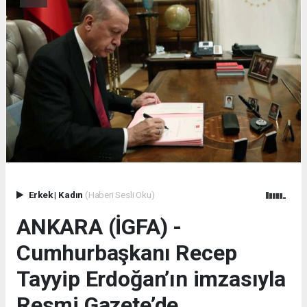
Erkek
|
Kadın
(Haberi Sesli Oku)
ANKARA (İGFA) -
Cumhurbaşkanı Recep
Tayyip Erdoğan’ın imzasıyla
Resmi Gazete’de