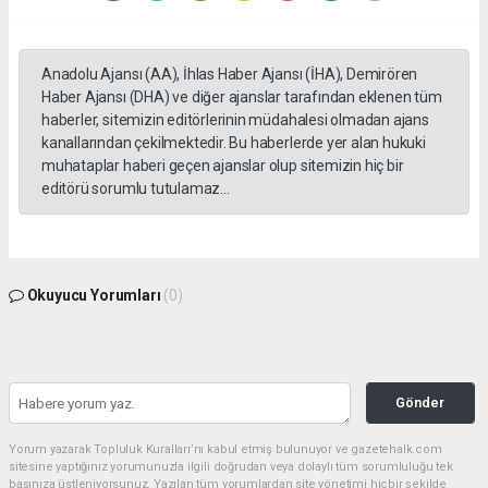
Anadolu Ajansı (AA), İhlas Haber Ajansı (İHA), Demirören
Haber Ajansı (DHA) ve diğer ajanslar tarafından eklenen tüm
haberler, sitemizin editörlerinin müdahalesi olmadan ajans
kanallarından çekilmektedir. Bu haberlerde yer alan hukuki
muhataplar haberi geçen ajanslar olup sitemizin hiç bir
editörü sorumlu tutulamaz...
Okuyucu Yorumları
(0)
Gönder
Yorum yazarak Topluluk Kuralları’nı kabul etmiş bulunuyor ve gazetehalk.com
sitesine yaptığınız yorumunuzla ilgili doğrudan veya dolaylı tüm sorumluluğu tek
başınıza üstleniyorsunuz. Yazılan tüm yorumlardan site yönetimi hiçbir şekilde