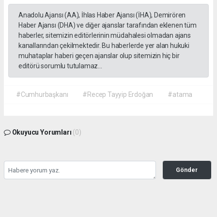
Anadolu Ajansı (AA), İhlas Haber Ajansı (İHA), Demirören
Haber Ajansı (DHA) ve diğer ajanslar tarafından eklenen tüm
haberler, sitemizin editörlerinin müdahalesi olmadan ajans
kanallarından çekilmektedir. Bu haberlerde yer alan hukuki
muhataplar haberi geçen ajanslar olup sitemizin hiç bir
editörü sorumlu tutulamaz...
#Cumhurbaşkanı
#Recep Tayyip Erdoğan
#atama
Okuyucu Yorumları
(0)
Gönder
Yorum yazarak Topluluk Kuralları’nı kabul etmiş bulunuyor ve gazetehalk.com
sitesine yaptığınız yorumunuzla ilgili doğrudan veya dolaylı tüm sorumluluğu tek
başınıza üstleniyorsunuz. Yazılan tüm yorumlardan site yönetimi hiçbir şekilde
sorumlu tutulamaz.