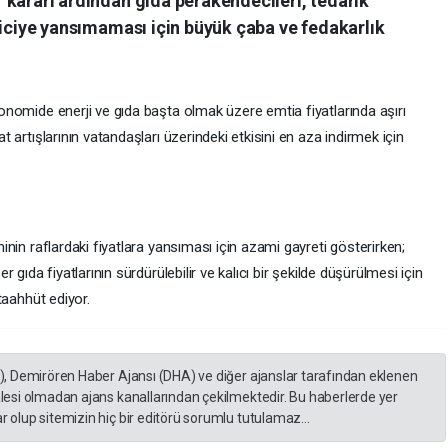
” kararı ardından gıda perakendecileri, tedarik
eticiye yansımaması için büyük çaba ve fedakarlık
onomide enerji ve gıda başta olmak üzere emtia fiyatlarında aşırı
t artışlarının vatandaşları üzerindeki etkisini en aza indirmek için
inin raflardaki fiyatlara yansıması için azami gayreti gösterirken;
 gıda fiyatlarının sürdürülebilir ve kalıcı bir şekilde düşürülmesi için
taahhüt ediyor.
A), Demirören Haber Ajansı (DHA) ve diğer ajanslar tarafından eklenen
lesi olmadan ajans kanallarından çekilmektedir. Bu haberlerde yer
 olup sitemizin hiç bir editörü sorumlu tutulamaz...