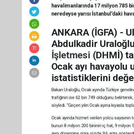
havalimanlarında 17 milyon 785 bin
neredeyse yarısı İstanbul’daki hav
ANKARA (İGFA) - Ul
Abdulkadir Uraloğl
İşletmesi
(DHMİ) ta
Ocak ayı havayolu u
istatistiklerini değe
Bakan Uraloğlu, Ocak ayında Türkiye genelind
trafiğinin ise 62 bin 749 olduğunu belirterek,
söyledi. “Geçen yılın Ocak ayına kıyasla topl
Ocak ayında hizmet verilen yolcu sayısının
bunun 8 milyon 200 bininin iç hat, 9 milyon 57
aynı dönemine göre yüzde 9,6 artış gösterdi.