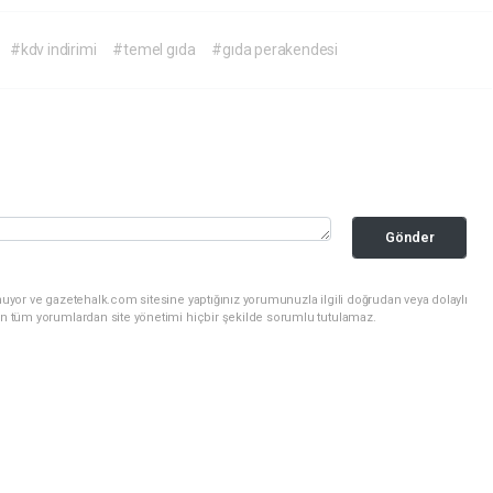
#kdv indirimi
#temel gıda
#gıda perakendesi
Gönder
uyor ve gazetehalk.com sitesine yaptığınız yorumunuzla ilgili doğrudan veya dolaylı
an tüm yorumlardan site yönetimi hiçbir şekilde sorumlu tutulamaz.