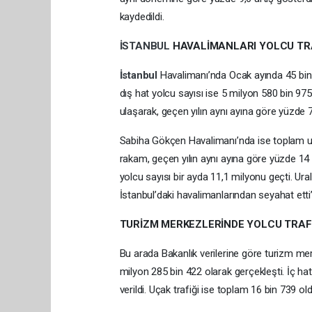
kaydedildi.
İSTANBUL
HAVALİMANLARI YOLCU TRA
İstanbul
Havalimanı’nda Ocak ayında 45 bin 9
dış hat yolcu sayısı ise 5 milyon 580 bin 97
ulaşarak, geçen yılın aynı ayına göre yüzde 7
Sabiha Gökçen Havalimanı’nda ise toplam uça
rakam, geçen yılın aynı ayına göre yüzde 14 
yolcu sayısı bir ayda 11,1 milyonu geçti. Ur
İstanbul’daki havalimanlarından seyahat etti”
TURİZM MERKEZLERİNDE YOLCU TRAFİ
Bu arada Bakanlık verilerine göre turizm me
milyon 285 bin 422 olarak gerçekleşti. İç ha
verildi. Uçak trafiği ise toplam 16 bin 739 old