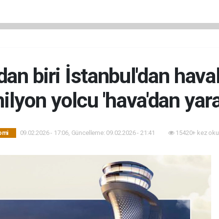
dan biri İstanbul'dan hava
ilyon yolcu 'hava'dan yara
09.02.2026 - 17:06, Güncelleme: 09.02.2026 - 21:41
15420+ kez oku
omi