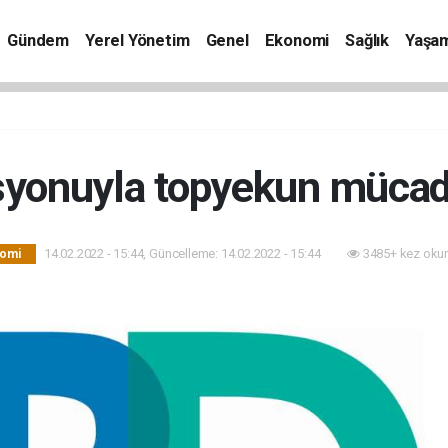
Gündem
Yerel Yönetim
Genel
Ekonomi
Sağlık
Yaşa
syonuyla topyekun müca
14.02.2022 - 15:44, Güncelleme: 14.02.2022 - 15:44
3485+ kez oku
omi