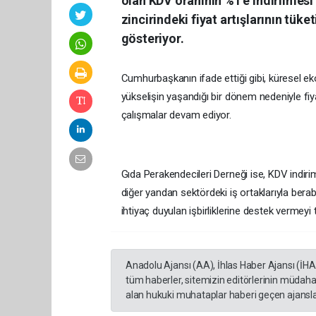
olan KDV oranının %1’e indirilmesi
zincirindeki fiyat artışlarının tük
gösteriyor.
Cumhurbaşkanın ifade ettiği gibi, küresel ek
yükselişin yaşandığı bir dönem nedeniyle fiya
çalışmalar devam ediyor.
Gıda Perakendecileri Derneği ise, KDV indirim
diğer yandan sektördeki iş ortaklarıyla beraber
ihtiyaç duyulan işbirliklerine destek vermeyi 
Anadolu Ajansı (AA), İhlas Haber Ajansı (İH
tüm haberler, sitemizin editörlerinin müdaha
alan hukuki muhataplar haberi geçen ajanslar