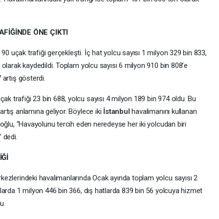
FİĞİNDE ÖNE ÇIKTI
0 uçak trafiği gerçekleşti. İç hat yolcu sayısı 1 milyon 329 bin 833,
5 olarak kaydedildi. Toplam yolcu sayısı 6 milyon 910 bin 808’e
 artış gösterdi.
k trafiği 23 bin 688, yolcu sayısı 4 milyon 189 bin 974 oldu. Bu
artış anlamına geliyor. Böylece iki
İstanbul
havalimanını kullanan
aloğlu, “Havayolunu tercih eden neredeyse her iki yolcudan biri
 dedi.
Ğİ
rkezlerindeki havalimanlarında Ocak ayında toplam yolcu sayısı 2
tlarda 1 milyon 446 bin 366, dış hatlarda 839 bin 56 yolcuya hizmet
u.