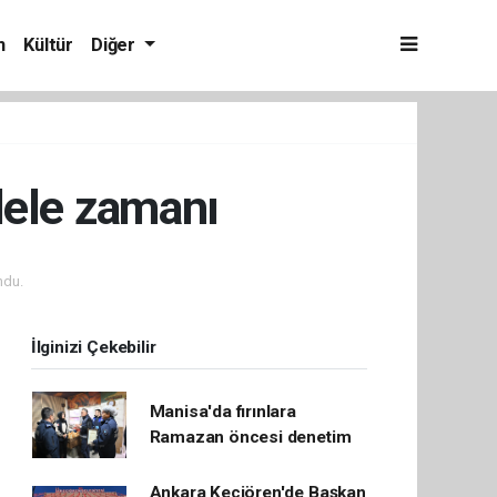
m
Kültür
Diğer
dele zamanı
ndu.
İlginizi Çekebilir
Manisa'da fırınlara
Ramazan öncesi denetim
Ankara Keçiören'de Başkan