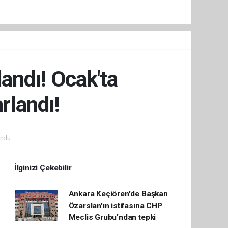
landı! Ocak'ta
rlandı!
ndu.
İlginizi Çekebilir
Ankara Keçiören'de Başkan
Özarslan'ın istifasına CHP
Meclis Grubu’ndan tepki