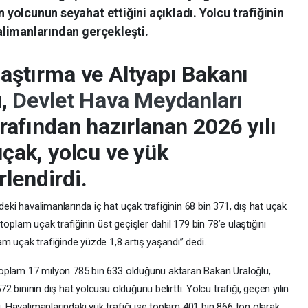
 yolcunun seyahat ettiğini açıkladı. Yolcu trafiğinin
alimanlarından gerçekleşti.
aştırma ve Altyapı Bakanı
u,
Devlet Hava Meydanları
rafından hazırlanan 2026 yılı
çak, yolcu ve yük
rlendirdi.
eki havalimanlarında iç hat uçak trafiğinin 68 bin 371, dış hat uçak
 toplam uçak trafiğinin üst geçişler dahil 179 bin 78’e ulaştığını
am uçak trafiğinde yüzde 1,8 artış yaşandı” dedi.
 toplam 17 milyon 785 bin 633 olduğunu aktaran Bakan Uraloğlu,
2 bininin dış hat yolcusu olduğunu belirtti. Yolcu trafiği, geçen yılın
 Havalimanlarındaki yük trafiği ise toplam 401 bin 866 ton olarak