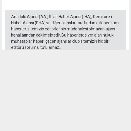
Anadolu Ajansı (AA), İhlas Haber Ajansı (İHA), Demirören
Haber Ajansı (DHA) ve diğer ajanslar tarafından eklenen tüm
haberler, sitemizin editörlerinin müdahalesi olmadan ajans
kanallarından çekilmektedir. Bu haberlerde yer alan hukuki
muhataplar haberi geçen ajanslar olup sitemizin hiç bir
editörü sorumlu tutulamaz...
#Ankara
#Keçiören Belediyesi
#CHP
#Cumhuriyet Halk Partisi
#Mesut Özararslan
Okuyucu Yorumları
(0)
Gönder
Yorum yazarak Topluluk Kuralları’nı kabul etmiş bulunuyor ve gazetehalk.com