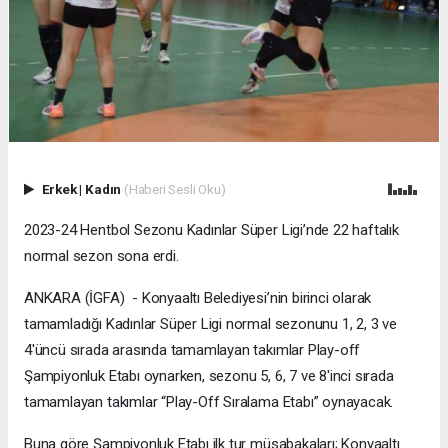
Erkek
|
Kadın
(Haberi Sesli Oku)
2023-24 Hentbol Sezonu Kadınlar Süper Ligi’nde 22 haftalık
normal sezon sona erdi.
ANKARA (İGFA) - Konyaaltı Belediyesi’nin birinci olarak
tamamladığı Kadınlar Süper Ligi normal sezonunu 1, 2, 3 ve
4'üncü sırada arasında tamamlayan takımlar Play-off
Şampiyonluk Etabı oynarken, sezonu 5, 6, 7 ve 8'inci sırada
tamamlayan takımlar “Play-Off Sıralama Etabı” oynayacak.
Buna göre Şampiyonluk Etabı ilk tur müsabakaları; Konyaaltı