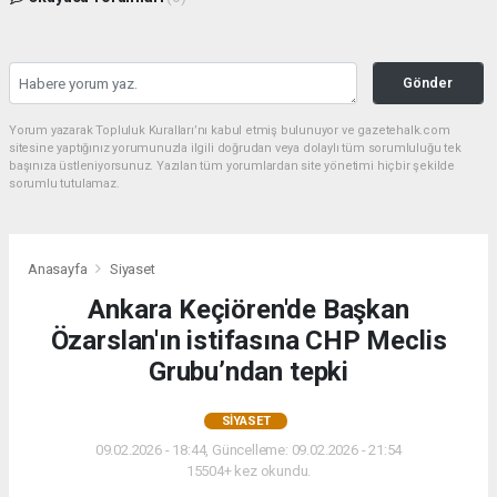
Gönder
Yorum yazarak Topluluk Kuralları’nı kabul etmiş bulunuyor ve gazetehalk.com
sitesine yaptığınız yorumunuzla ilgili doğrudan veya dolaylı tüm sorumluluğu tek
başınıza üstleniyorsunuz. Yazılan tüm yorumlardan site yönetimi hiçbir şekilde
sorumlu tutulamaz.
Anasayfa
Siyaset
Ankara Keçiören'de Başkan
Özarslan'ın istifasına CHP Meclis
Grubu’ndan tepki
SIYASET
09.02.2026 - 18:44, Güncelleme: 09.02.2026 - 21:54
15504+ kez okundu.