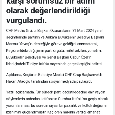
karşı sorumsuz bir adım
olarak değerlendirildiği
vurgulandı.
CHP Meclis Grubu, Başkan Özararslan’ın 31 Mart 2024 yerel
seçimlerinde partinin ve Ankara Büyükşehir Belediye Başkanı
Mansur Yavaş’ın desteğiyle göreve geldiğini anımsatarak,
Keçiören’deki değişimin parti örgütü, milletvekilleri, yönetim,
Büyükşehir Belediyesi ve Genel Başkan Özgür Özel’in
liderliğindeki Türkiye İttifakı sayesinde gerçekleştiğini belirtti.
Açıklama, Keçiören Belediye Meclisi CHP Grup Başkanvekili
Hakan Ataoğlu tarafından sosyal medyada paylaşıldı.
Yazılı açıklamada, “Bir süredir parti değiştireceğine dair yaygın
söylemlerin ardından, istifasının Cumhur İttifakı’na geçiş olarak
yorumlanması, bu sürecin siyasi bir pazarlık ve koltuk değişimi
izlenimini güçlendirmiştir. Keçiören halkının verdiği emaneti