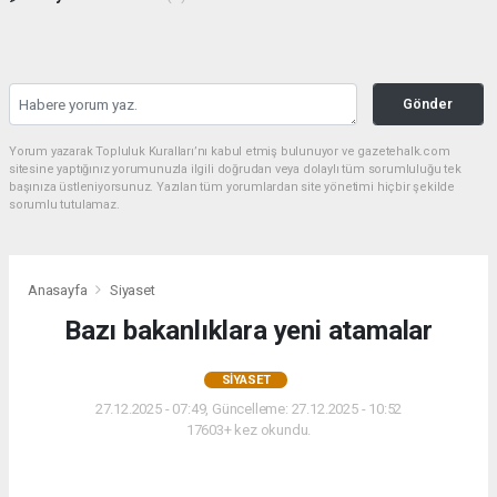
Gönder
Yorum yazarak Topluluk Kuralları’nı kabul etmiş bulunuyor ve gazetehalk.com
sitesine yaptığınız yorumunuzla ilgili doğrudan veya dolaylı tüm sorumluluğu tek
başınıza üstleniyorsunuz. Yazılan tüm yorumlardan site yönetimi hiçbir şekilde
sorumlu tutulamaz.
Anasayfa
Siyaset
Bazı bakanlıklara yeni atamalar
SIYASET
27.12.2025 - 07:49, Güncelleme: 27.12.2025 - 10:52
17603+ kez okundu.