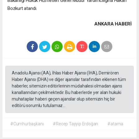
Bakanlığı Hukuk Hizmetleri Genel Müdür Yardımcılığına Hakan
Bozkurt atandı.
ANKARA HABERİ
Anadolu Ajansı (AA), İhlas Haber Ajansı (İHA), Demirören
Haber Ajansı (DHA) ve diğer ajanslar tarafından eklenen tüm
haberler, sitemizin editörlerinin müdahalesi olmadan ajans
kanallarından çekilmektedir. Bu haberlerde yer alan hukuki
muhataplar haberi geçen ajanslar olup sitemizin hiç bir
editörü sorumlu tutulamaz...
#Cumhurbaşkanı
#Recep Tayyip Erdoğan
#atama