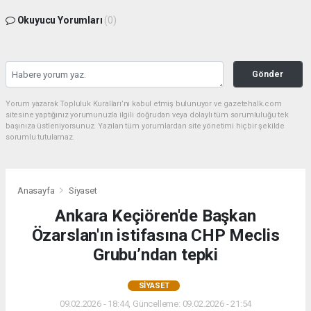
Okuyucu Yorumları
(0)
Gönder
Yorum yazarak Topluluk Kuralları’nı kabul etmiş bulunuyor ve gazetehalk.com
sitesine yaptığınız yorumunuzla ilgili doğrudan veya dolaylı tüm sorumluluğu tek
başınıza üstleniyorsunuz. Yazılan tüm yorumlardan site yönetimi hiçbir şekilde
sorumlu tutulamaz.
Anasayfa
Siyaset
Ankara Keçiören'de Başkan
Özarslan'ın istifasına CHP Meclis
Grubu’ndan tepki
SIYASET
09.02.2026 - 18:44, Güncelleme: 09.02.2026 - 21:54