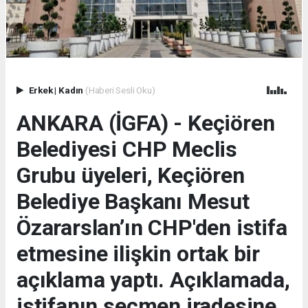
Erkek
|
Kadın
(Haberi Sesli Oku)
ANKARA (İGFA) - Keçiören
Belediyesi CHP Meclis
Grubu üyeleri, Keçiören
Belediye Başkanı Mesut
Özararslan’ın CHP'den istifa
etmesine ilişkin ortak bir
açıklama yaptı. Açıklamada,
istifanın seçmen iradesine