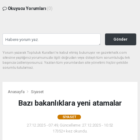
Okuyucu Yorumları
(0)
Gönder
Yorum yazarak Topluluk Kuralları’nı kabul etmiş bulunuyor ve gazetehalk.com
sitesine yaptığınız yorumunuzla ilgili doğrudan veya dolaylı tüm sorumluluğu tek
başınıza üstleniyorsunuz. Yazılan tüm yorumlardan site yönetimi hiçbir şekilde
sorumlu tutulamaz.
Anasayfa
Siyaset
Bazı bakanlıklara yeni atamalar
SIYASET
27.12.2025 - 07:49, Güncelleme: 27.12.2025 - 10:52
17352+ kez okundu.