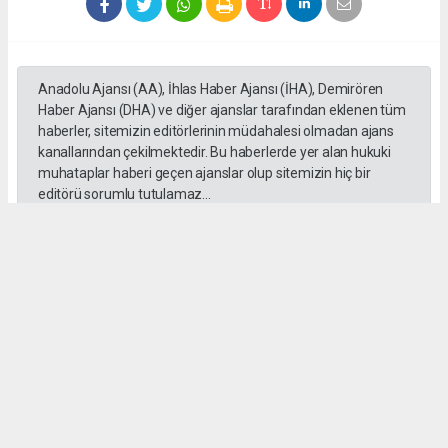
Anadolu Ajansı (AA), İhlas Haber Ajansı (İHA), Demirören
Haber Ajansı (DHA) ve diğer ajanslar tarafından eklenen tüm
haberler, sitemizin editörlerinin müdahalesi olmadan ajans
kanallarından çekilmektedir. Bu haberlerde yer alan hukuki
muhataplar haberi geçen ajanslar olup sitemizin hiç bir
editörü sorumlu tutulamaz...
#Ankara
#Keçiören Belediyesi
#CHP
#Cumhuriyet Halk Partisi
#Mesut Özararslan
Okuyucu Yorumları
(0)
Gönder