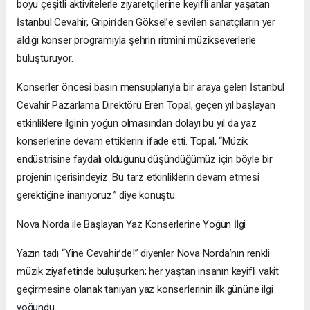
boyu çeşitli aktivitelerle ziyaretçilerine keyifli anlar yaşatan
İstanbul Cevahir, Gripin’den Göksel’e sevilen sanatçıların yer
aldığı konser programıyla şehrin ritmini müzikseverlerle
buluşturuyor.
Konserler öncesi basın mensuplarıyla bir araya gelen İstanbul
Cevahir Pazarlama Direktörü Eren Topal, geçen yıl başlayan
etkinliklere ilginin yoğun olmasından dolayı bu yıl da yaz
konserlerine devam ettiklerini ifade etti. Topal, “Müzik
endüstrisine faydalı olduğunu düşündüğümüz için böyle bir
projenin içerisindeyiz. Bu tarz etkinliklerin devam etmesi
gerektiğine inanıyoruz.” diye konuştu.
Nova Norda ile Başlayan Yaz Konserlerine Yoğun İlgi
Yazın tadı “Yine Cevahir’de!” diyenler Nova Norda’nın renkli
müzik ziyafetinde buluşurken; her yaştan insanın keyifli vakit
geçirmesine olanak tanıyan yaz konserlerinin ilk gününe ilgi
yoğundu.