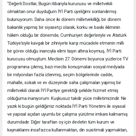
"Değerli Dostlar, Bugün itibarıyla kurucusu ve milletvekili
olmaktan onur duyduğum İYİ Parti üyeliğimi sonlandırmış
bulunuyorum. Daha önce iki dönem milletvekilliği, bir dönem
bakanlık yapmış bir siyasetçi olarak, korku ve baskı ikliminin
hâkim olduğu bir dönemde, Cumhuriyet değerleriyle ve Atatürk
Türkiye'siyle kavgalı bir zihniyete karşı mücadele etmenin milli
bir görev olduğu inancıyla elimi taşın altına koymuş, İYİ Parti
kurucusu olmuştum. Meclisin 27. Dönemi boyunca yüzlerce TV
programına çıkmış, bazı meclis konuşmaları sosyal medyada
bir milyondan fazla izlenmiş, seçim bölgelerinde cadde,
mahalle, sokak ve ev düzeyinde saha çalışmaları yapmış bir
milletvekili olarak İYİ Partiye gerektiği şekilde hizmet etmiş
olduğuma inanıyorum. Kuşkusuz takdir yüce milletimizindir. Ne
yazık ki bugün geldiğimiz noktada İYİ Parti Yönetimi ile siyasal
ve yapısal açıdan uyumlu bir çalışma yürütme imkanı kalmamış
durumdadır. Diğer taraftan oy için devletin tüm kurum ve
kaynaklarını insafsızca kullanmaktan, din suistimali yapmaktan,