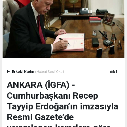
Erkek
|
Kadın
(Haberi Sesli Oku)
ANKARA (İGFA) -
Cumhurbaşkanı Recep
Tayyip Erdoğan’ın imzasıyla
Resmi Gazete’de