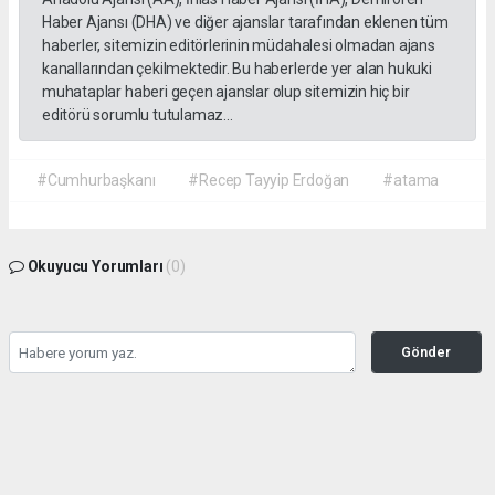
Haber Ajansı (DHA) ve diğer ajanslar tarafından eklenen tüm
haberler, sitemizin editörlerinin müdahalesi olmadan ajans
kanallarından çekilmektedir. Bu haberlerde yer alan hukuki
muhataplar haberi geçen ajanslar olup sitemizin hiç bir
editörü sorumlu tutulamaz...
#Cumhurbaşkanı
#Recep Tayyip Erdoğan
#atama
Okuyucu Yorumları
(0)
Gönder
Yorum yazarak Topluluk Kuralları’nı kabul etmiş bulunuyor ve gazetehalk.com
sitesine yaptığınız yorumunuzla ilgili doğrudan veya dolaylı tüm sorumluluğu tek
başınıza üstleniyorsunuz. Yazılan tüm yorumlardan site yönetimi hiçbir şekilde
sorumlu tutulamaz.