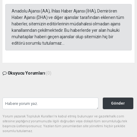
Anadolu Ajansı (AA), İhlas Haber Ajansı (İHA), Demirören
Haber Ajansı (DHA) ve diğer ajanslar tarafından eklenen tüm
haberler, sitemizin editörlerinin müdahalesi olmadan ajans
kanallarından çekilmektedir. Bu haberlerde yer alan hukuki
muhataplar haberi geçen ajanslar olup sitemizin hiç bir
editörü sorumlu tutulamaz...
Okuyucu Yorumları
(0)
Gönder
Yorum yazarak Topluluk Kuralları’nı kabul etmiş bulunuyor ve gazetehalk.com
sitesine yaptığınız yorumunuzla ilgili doğrudan veya dolaylı tüm sorumluluğu tek
başınıza üstleniyorsunuz. Yazılan tüm yorumlardan site yönetimi hiçbir şekilde
sorumlu tutulamaz.