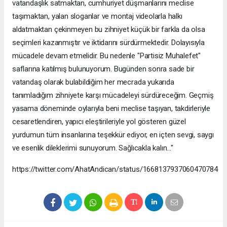
vatandaşlık satmaktan, cumhuriyet düşmanlarını meclise
taşımaktan, yalan sloganlar ve montaj videolarla halkı
aldatmaktan çekinmeyen bu zihniyet küçük bir farkla da olsa
seçimleri kazanmıştır ve iktidarını sürdürmektedir. Dolayısıyla
mücadele devam etmelidir. Bu nedenle "Partisiz Muhalefet"
saflarına katılmış bulunuyorum. Bugünden sonra sade bir
vatandaş olarak bulabildiğim her mecrada yukarıda
tanımladığım zihniyete karşı mücadeleyi sürdüreceğim. Geçmiş
yasama döneminde oylarıyla beni meclise taşıyan, takdirleriyle
cesaretlendiren, yapıcı eleştirileriyle yol gösteren güzel
yurdumun tüm insanlarına teşekkür ediyor, en içten sevgi, saygı
ve esenlik dileklerimi sunuyorum. Sağlıcakla kalın..."
https://twitter.com/AhatAndican/status/1668137937060470784