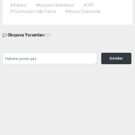
#Ankara
#Keçiören Belediyesi
#CHP
#Cumhuriyet Halk Partisi
#Mesut Özararslan
Okuyucu Yorumları
(0)
Gönder
Yorum yazarak Topluluk Kuralları’nı kabul etmiş bulunuyor ve gazetehalk.com
sitesine yaptığınız yorumunuzla ilgili doğrudan veya dolaylı tüm sorumluluğu tek
başınıza üstleniyorsunuz. Yazılan tüm yorumlardan site yönetimi hiçbir şekilde
sorumlu tutulamaz.
haber paketi
haber scripti
haber yazılımı
Tüm hakları saklı tutulmaktadır.Copyright 2026©
Haber Yazılımı:
Web Aksiyon ®