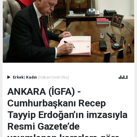
Erkek
|
Kadın
(Haberi Sesli Oku)
ANKARA (İGFA) -
Cumhurbaşkanı Recep
Tayyip Erdoğan’ın imzasıyla
Resmi Gazete’de