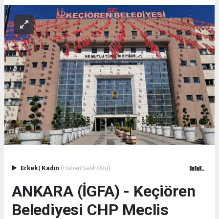
Erkek
|
Kadın
(Haberi Sesli Oku)
ANKARA (İGFA) - Keçiören
Belediyesi CHP Meclis