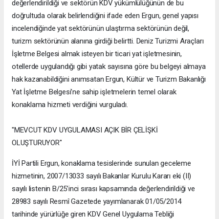
değerlendirildiği ve sektörün KDV yükümlülüğünün de bu
doğrultuda olarak belirlendiğini ifade eden Ergun, genel yapısı
incelendiğinde yat sektörünün ulaştırma sektörünün değil,
turizm sektörünün alanına girdiği belirtti. Deniz Turizmi Araçları
İşletme Belgesi almak isteyen bir ticari yat işletmesinin,
otellerde uygulandığı gibi yatak sayısına göre bu belgeyi almaya
hak kazanabildiğini anımsatan Ergun, Kültür ve Turizm Bakanlığı
Yat İşletme Belgesi’ne sahip işletmelerin temel olarak
konaklama hizmeti verdiğini vurguladı.
"MEVCUT KDV UYGULAMASI AÇIK BİR ÇELİŞKİ
OLUŞTURUYOR"
İYİ Partili Ergun, konaklama tesislerinde sunulan geceleme
hizmetinin, 2007/13033 sayılı Bakanlar Kurulu Kararı eki (II)
sayılı listenin B/25’inci sırası kapsamında değerlendirildiği ve
28983 sayılı Resmî Gazetede yayımlanarak 01/05/2014
tarihinde yürürlüğe giren KDV Genel Uygulama Tebliği