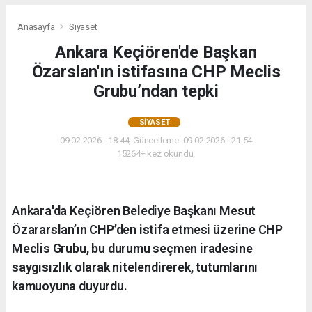
Anasayfa
Siyaset
Ankara Keçiören'de Başkan
Özarslan'ın istifasına CHP Meclis
Grubu’ndan tepki
SIYASET
09.02.2026 - 18:44, Güncelleme: 09.02.2026 - 21:54
15264+ kez okundu.
Ankara'da Keçiören Belediye Başkanı Mesut
Özararslan’ın CHP’den istifa etmesi üzerine CHP
Meclis Grubu, bu durumu seçmen iradesine
saygısızlık olarak nitelendirerek, tutumlarını
kamuoyuna duyurdu.