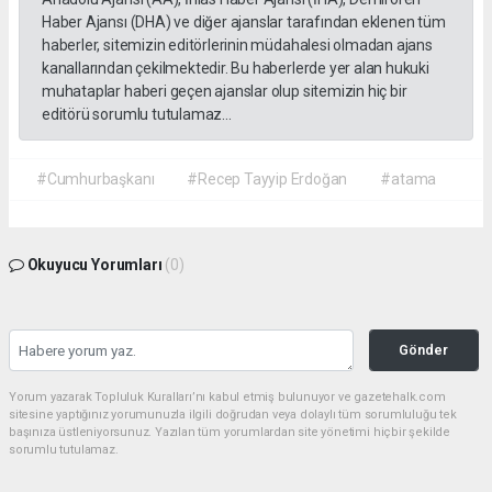
Haber Ajansı (DHA) ve diğer ajanslar tarafından eklenen tüm
haberler, sitemizin editörlerinin müdahalesi olmadan ajans
kanallarından çekilmektedir. Bu haberlerde yer alan hukuki
muhataplar haberi geçen ajanslar olup sitemizin hiç bir
editörü sorumlu tutulamaz...
#Cumhurbaşkanı
#Recep Tayyip Erdoğan
#atama
Okuyucu Yorumları
(0)
Gönder
Yorum yazarak Topluluk Kuralları’nı kabul etmiş bulunuyor ve gazetehalk.com
sitesine yaptığınız yorumunuzla ilgili doğrudan veya dolaylı tüm sorumluluğu tek
başınıza üstleniyorsunuz. Yazılan tüm yorumlardan site yönetimi hiçbir şekilde
sorumlu tutulamaz.