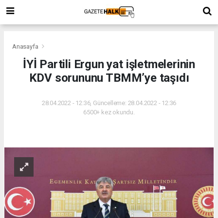
Anasayfa
İYİ Partili Ergun yat işletmelerinin
KDV sorununu TBMM’ye taşıdı
28.04.2022 - 12:36, Güncelleme: 28.04.2022 - 12:36
6500+ kez okundu.