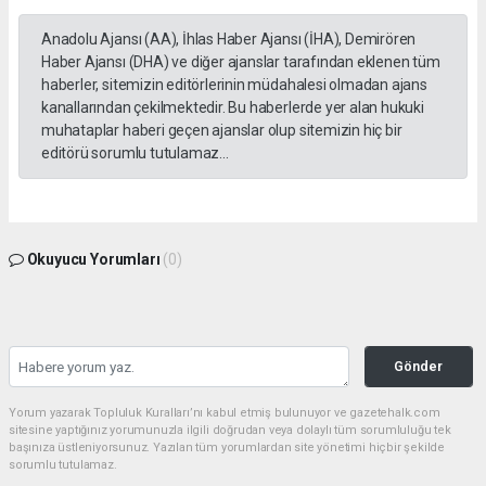
Anadolu Ajansı (AA), İhlas Haber Ajansı (İHA), Demirören
Haber Ajansı (DHA) ve diğer ajanslar tarafından eklenen tüm
haberler, sitemizin editörlerinin müdahalesi olmadan ajans
kanallarından çekilmektedir. Bu haberlerde yer alan hukuki
muhataplar haberi geçen ajanslar olup sitemizin hiç bir
editörü sorumlu tutulamaz...
Okuyucu Yorumları
(0)
Gönder
Yorum yazarak Topluluk Kuralları’nı kabul etmiş bulunuyor ve gazetehalk.com
sitesine yaptığınız yorumunuzla ilgili doğrudan veya dolaylı tüm sorumluluğu tek
başınıza üstleniyorsunuz. Yazılan tüm yorumlardan site yönetimi hiçbir şekilde
sorumlu tutulamaz.