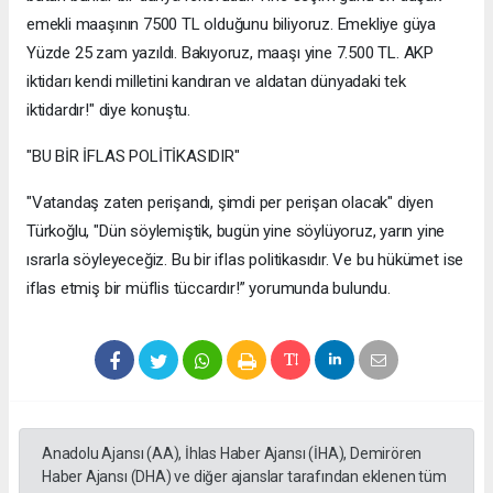
emekli maaşının 7500 TL olduğunu biliyoruz. Emekliye güya
Yüzde 25 zam yazıldı. Bakıyoruz, maaşı yine 7.500 TL. AKP
iktidarı kendi milletini kandıran ve aldatan dünyadaki tek
iktidardır!" diye konuştu.
"BU BİR İFLAS POLİTİKASIDIR"
"Vatandaş zaten perişandı, şimdi per perişan olacak" diyen
Türkoğlu, "Dün söylemiştik, bugün yine söylüyoruz, yarın yine
ısrarla söyleyeceğiz. Bu bir iflas politikasıdır. Ve bu hükümet ise
iflas etmiş bir müflis tüccardır!” yorumunda bulundu.
Anadolu Ajansı (AA), İhlas Haber Ajansı (İHA), Demirören
Haber Ajansı (DHA) ve diğer ajanslar tarafından eklenen tüm