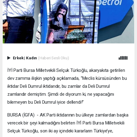
Erkek
|
Kadın
(Haberi Sesli Oku)
İYİ Parti Bursa Milletvekili Selçuk Türkoğlu, akaryakıta getirilen
dev zamma ilişkin yaptığı açıklamada, “Meclis kürsüsünden bu
iktidar Deli Dumrul iktidarıdır, bu zamlar da Deli Dumrul
zamlarıdır demiştim. Şimdi de diyorum ki, ne yapacağını
bilemeyen bu Deli Dumrul iyice dellendi!”
BURSA (İGFA) - AK Parti iktidarının bu ülkeye zamlardan başka
verecek bir şeyi kalmadığını belirten İYİ Parti Bursa Milletvekili
Selçuk Türkoğlu, son iki ay içindeki kararların Türkiye’ye,