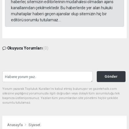
haberler, sitemizin editörlerinin müdahalesi olmadan ajans
kanallarından çekilmektedir. Bu haberlerde yer alan hukuki
muhataplar haberi geçen ajanslar olup sitemizin hiç bir
editörü sorumlu tutulamaz...
Okuyucu Yorumları
(0)
Gönder
Yorum yazarak Topluluk Kuralları’nı kabul etmiş bulunuyor ve gazetehalk.com
sitesine yaptığınız yorumunuzla ilgili doğrudan veya dolaylı tüm sorumluluğu tek
başınıza üstleniyorsunuz. Yazılan tüm yorumlardan site yönetimi hiçbir şekilde
sorumlu tutulamaz.
Anasayfa
Siyaset