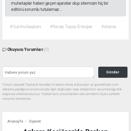
muhataplar haberi geçen ajanslar olup sitemizin hiç bir
editörü sorumlu tutulamaz...
#Cumhurbaşkanı
#Recep Tayyip Erdoğan
#atama
Okuyucu Yorumları
(0)
Gönder
Yorum yazarak Topluluk Kuralları’nı kabul etmiş bulunuyor ve gazetehalk.com
sitesine yaptığınız yorumunuzla ilgili doğrudan veya dolaylı tüm sorumluluğu tek
başınıza üstleniyorsunuz. Yazılan tüm yorumlardan site yönetimi hiçbir şekilde
sorumlu tutulamaz.
Anasayfa
Siyaset