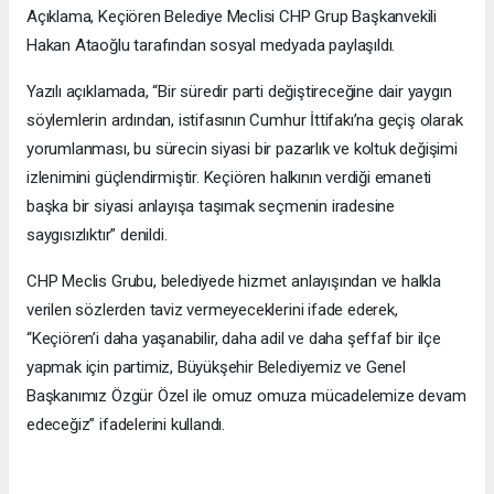
Açıklama, Keçiören Belediye Meclisi CHP Grup Başkanvekili
Hakan Ataoğlu tarafından sosyal medyada paylaşıldı.
Yazılı açıklamada, “Bir süredir parti değiştireceğine dair yaygın
söylemlerin ardından, istifasının Cumhur İttifakı’na geçiş olarak
yorumlanması, bu sürecin siyasi bir pazarlık ve koltuk değişimi
izlenimini güçlendirmiştir. Keçiören halkının verdiği emaneti
başka bir siyasi anlayışa taşımak seçmenin iradesine
saygısızlıktır” denildi.
CHP Meclis Grubu, belediyede hizmet anlayışından ve halkla
verilen sözlerden taviz vermeyeceklerini ifade ederek,
“Keçiören’i daha yaşanabilir, daha adil ve daha şeffaf bir ilçe
yapmak için partimiz, Büyükşehir Belediyemiz ve Genel
Başkanımız Özgür Özel ile omuz omuza mücadelemize devam
edeceğiz” ifadelerini kullandı.