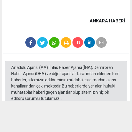
ANKARA HABERİ
Anadolu Ajansı (AA), İhlas Haber Ajansı (İHA), Demirören
Haber Ajansı (DHA) ve diğer ajanslar tarafından eklenen tüm
haberler, sitemizin editörlerinin müdahalesi olmadan ajans
kanallarından çekilmektedir. Bu haberlerde yer alan hukuki
muhataplar haberi geçen ajanslar olup sitemizin hiç bir
editörü sorumlu tutulamaz...
#Ankara
#Keçiören Belediyesi
#CHP
#Cumhuriyet Halk Partisi
#Mesut Özararslan