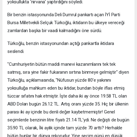
yoksullukta ‘nirvana’ yaptırdığını söyledi.
Bir benzin istasyonunda Deli Dumrul pankartı açan İYİ Parti
Bursa Milletvekili Selçuk Türkoğlu, iktidarın bu ülkeye vereceği
zamlardan başka bir vaadi kalmadığını öne sürdü.
Türkoğlu, benzin istasyonundan açtığı pankartla iktidara
seslendi.
"Cumhuriyetin bütün maddi manevi kazanımlarını tek tek
satmış, sıra yine fakir fukaranın sırtına binmeye gelmiştir" diyen
Türkoğlu, açıklamasında, "Nüfusun yüzde 80’e yakınını
yoksulluğa mahkum eden bu iktidar, bundan böyle iflas etmiş
tüccar sıfatını hak etmiştir. İşte daha iki ay önce 19.58 TL olan
ABD Doları bugün 26.12 TL. Artış oranı yüzde 35. Hiç bir ülkenin
parası iki ay içinde bu denli değer kaybetmemiştir! Genel
seçimlerde benzinin litre fiyatı 21.14 TL’ydi. Ne değişti de bugün
35.90 TL olarak, İki aylık içinde tam yüzde 70 arttı? Herhalde
bütün bunlar bir dünya rekorudur. Yine seçim günü en düşük