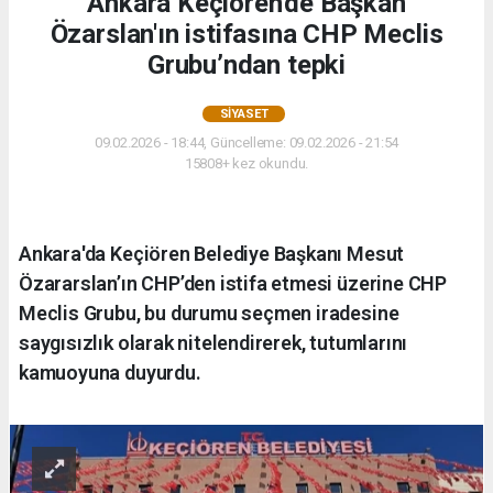
Ankara Keçiören'de Başkan
Özarslan'ın istifasına CHP Meclis
Grubu’ndan tepki
SIYASET
09.02.2026 - 18:44, Güncelleme: 09.02.2026 - 21:54
15808+ kez okundu.
Ankara'da Keçiören Belediye Başkanı Mesut
Özararslan’ın CHP’den istifa etmesi üzerine CHP
Meclis Grubu, bu durumu seçmen iradesine
saygısızlık olarak nitelendirerek, tutumlarını
kamuoyuna duyurdu.