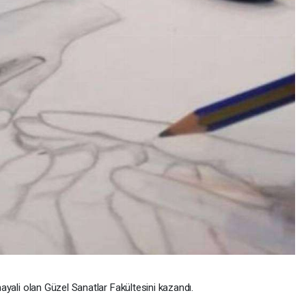
hayali olan Güzel Sanatlar Fakültesini kazandı.