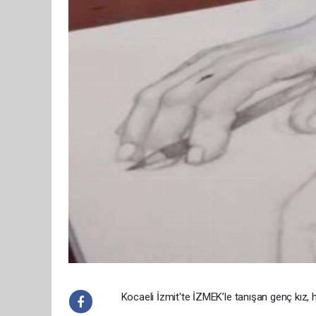
Kocaeli İzmit'te İZMEK’le tanışan genç kız, 