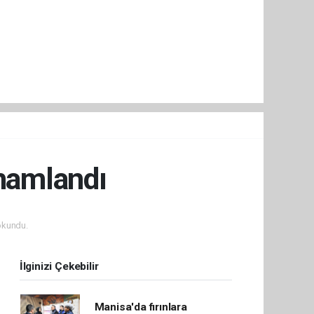
amamlandı
okundu.
İlginizi Çekebilir
Manisa'da fırınlara