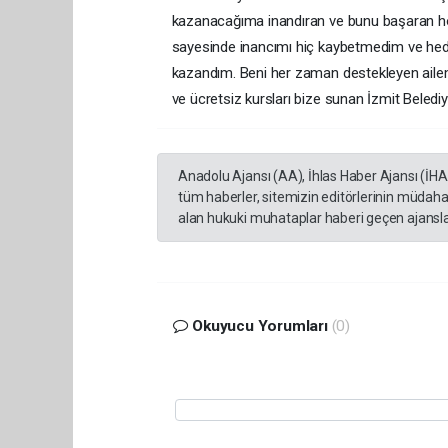
kazanacağıma inandıran ve bunu başaran h
sayesinde inancımı hiç kaybetmedim ve hedef
kazandım. Beni her zaman destekleyen ailem,
ve ücretsiz kursları bize sunan İzmit Belediy
Anadolu Ajansı (AA), İhlas Haber Ajansı (İH
tüm haberler, sitemizin editörlerinin müdaha
alan hukuki muhataplar haberi geçen ajanslar
Okuyucu Yorumları
(0)