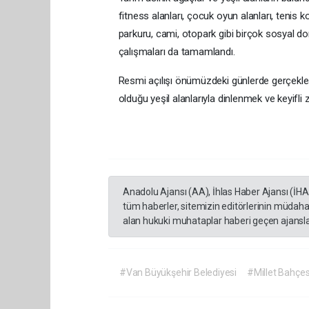
fitness alanları, çocuk oyun alanları, tenis k
parkuru, cami, otopark gibi birçok sosyal don
çalışmaları da tamamlandı.
Resmi açılışı önümüzdeki günlerde gerçekleş
olduğu yeşil alanlarıyla dinlenmek ve keyifl
Anadolu Ajansı (AA), İhlas Haber Ajansı (İH
tüm haberler, sitemizin editörlerinin müdaha
alan hukuki muhataplar haberi geçen ajanslar
#Van Büyükşehir Belediyesi
#Millet Bahçes