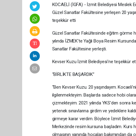
KOCAELİ (İGFA) - İzmit Belediyesi Meslek Ed
Güzel Sanatlar Fakültesine yerleşen 20 yaş
teşekkür etti
Güzel Sanatlar Fakültesinde eğitim görme h
yılında İZMEK’te Yağlı Boya Resim Kursunda h
Sanatlar Fakültesine yerleşti.
Kevser Kuzu İzmit Belediyesi'ne teşekkür etti
“BİRLİKTE BAŞARDIK”
“Ben Kevser Kuzu. 20 yaşındayım. Kocaeli’n
ilgilenmekteyim. Başlarda sadece hobi olarak
çizmekteyim. 2021 yılında YKS’den sonra ken
yetenek sınavlarına girdim ve yedeklere ka
girmeye karar verdim. Böylece İzmit Beledi
Merkezinde resim kursuna başladım. Kurs h
olmasının yanında hocaları bakımından da çok