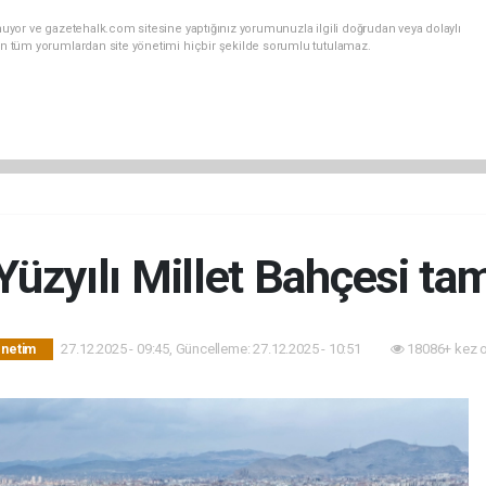
uyor ve gazetehalk.com sitesine yaptığınız yorumunuzla ilgili doğrudan veya dolaylı
an tüm yorumlardan site yönetimi hiçbir şekilde sorumlu tutulamaz.
Yüzyılı Millet Bahçesi t
27.12.2025 - 09:45, Güncelleme: 27.12.2025 - 10:51
18086+ kez 
önetim