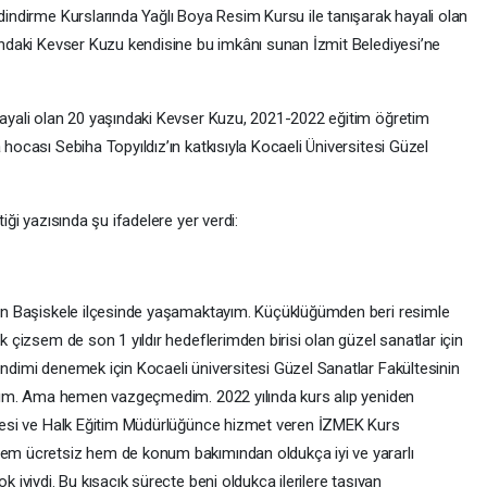
indirme Kurslarında Yağlı Boya Resim Kursu ile tanışarak hayali olan
ındaki Kevser Kuzu kendisine bu imkânı sunan İzmit Belediyesi’ne
ayali olan 20 yaşındaki Kevser Kuzu, 2021-2022 eğitim öğretim
ocası Sebiha Topyıldız’ın katkısıyla Kocaeli Üniversitesi Güzel
ği yazısında şu ifadelere yer verdi:
in Başiskele ilçesinde yaşamaktayım. Küçüklüğümden beri resimle
 çizsem de son 1 yıldır hedeflerimden birisi olan güzel sanatlar için
dimi denemek için Kocaeli üniversitesi Güzel Sanatlar Fakültesinin
ldım. Ama hemen vazgeçmedim. 2022 yılında kurs alıp yeniden
yesi ve Halk Eğitim Müdürlüğünce hizmet veren İZMEK Kurs
em ücretsiz hem de konum bakımından oldukça iyi ve yararlı
 iyiydi. Bu kısacık süreçte beni oldukça ilerilere taşıyan