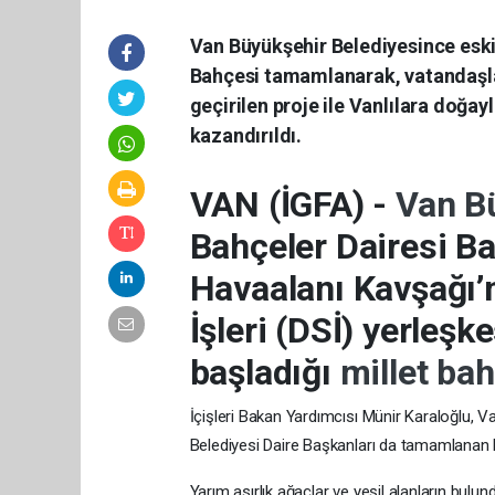
Van Büyükşehir Belediyesince eski 
Bahçesi tamamlanarak, vatandaşla
geçirilen proje ile Vanlılara doğayla
kazandırıldı.
VAN (İGFA) -
Van B
Bahçeler Dairesi Ba
Havaalanı Kavşağı’
İşleri (DSİ) yerleş
başladığı
millet ba
İçişleri Bakan Yardımcısı Münir Karaloğlu, V
Belediyesi Daire Başkanları da tamamlanan 
Yarım asırlık ağaçlar ve yeşil alanların bulun