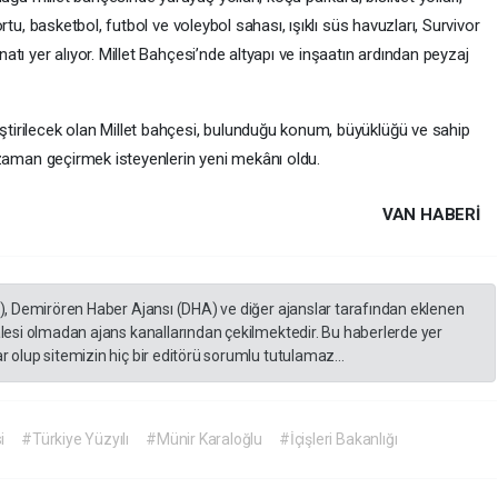
ortu, basketbol, futbol ve voleybol sahası, ışıklı süs havuzları, Survivor
atı yer alıyor. Millet Bahçesi’nde altyapı ve inşaatın ardından peyzaj
tirilecek olan Millet bahçesi, bulunduğu konum, büyüklüğü ve sahip
i zaman geçirmek isteyenlerin yeni mekânı oldu.
VAN HABERİ
A), Demirören Haber Ajansı (DHA) ve diğer ajanslar tarafından eklenen
lesi olmadan ajans kanallarından çekilmektedir. Bu haberlerde yer
 olup sitemizin hiç bir editörü sorumlu tutulamaz...
i
#Türkiye Yüzyılı
#Münir Karaloğlu
#İçişleri Bakanlığı