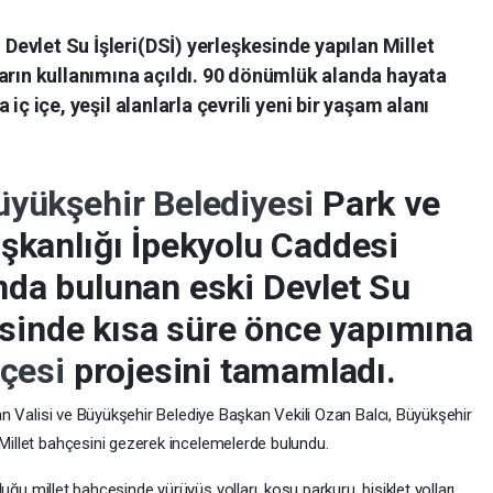
Devlet Su İşleri(DSİ) yerleşkesinde yapılan Millet
rın kullanımına açıldı. 90 dönümlük alanda hayata
 iç içe, yeşil alanlarla çevrili yeni bir yaşam alanı
üyükşehir Belediyesi
Park ve
şkanlığı İpekyolu Caddesi
nda bulunan eski Devlet Su
kesinde kısa süre önce yapımına
hçesi
projesini tamamladı.
an Valisi ve Büyükşehir Belediye Başkan Vekili Ozan Balcı, Büyükşehir
Millet bahçesini gezerek incelemelerde bulundu.
duğu millet bahçesinde yürüyüş yolları, koşu parkuru, bisiklet yolları,