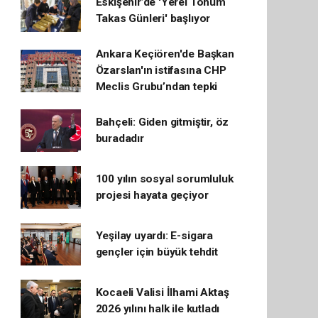
Eskişehir’de 'Yerel Tohum
Takas Günleri' başlıyor
Ankara Keçiören'de Başkan
Özarslan'ın istifasına CHP
Meclis Grubu’ndan tepki
Bahçeli: Giden gitmiştir, öz
buradadır
100 yılın sosyal sorumluluk
projesi hayata geçiyor
Yeşilay uyardı: E-sigara
gençler için büyük tehdit
Kocaeli Valisi İlhami Aktaş
2026 yılını halk ile kutladı