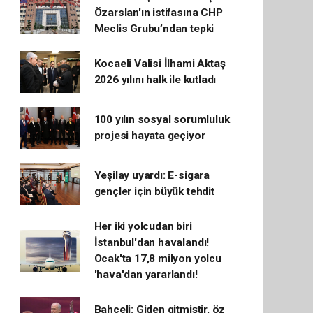
Özarslan'ın istifasına CHP
Meclis Grubu’ndan tepki
Kocaeli Valisi İlhami Aktaş
2026 yılını halk ile kutladı
100 yılın sosyal sorumluluk
projesi hayata geçiyor
Yeşilay uyardı: E-sigara
gençler için büyük tehdit
Her iki yolcudan biri
İstanbul'dan havalandı!
Ocak'ta 17,8 milyon yolcu
'hava'dan yararlandı!
Bahçeli: Giden gitmiştir, öz