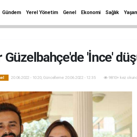
Gündem
Yerel Yönetim
Genel
Ekonomi
Sağlık
Yaşa
r Güzelbahçe'de 'İnce' dü
20.06.2022 - 10:20, Güncelleme: 20.06.2022 - 12:35
9810+ kez okund
el