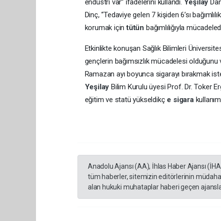
endüstri var” ifadelerini kullandı.
Yeşilay
Dan
Dinç, “Tedaviye gelen 7 kişiden 6’sı bağımlıl
korumak için
tütün
bağımlılığıyla mücadeled
Etkinlikte konuşan Sağlık Bilimleri Üniversit
gençlerin bağımsızlık mücadelesi olduğunu 
Ramazan ayı boyunca sigarayı bırakmak istey
Yeşilay
Bilim Kurulu üyesi Prof. Dr. Toker E
eğitim ve statü yükseldikç
e sigara
kullanımı
Anadolu Ajansı (AA), İhlas Haber Ajansı (İH
tüm haberler, sitemizin editörlerinin müdaha
alan hukuki muhataplar haberi geçen ajanslar