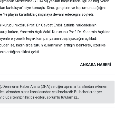
ışmanlık Merkezi’ne (YEDAM) yapılan başvurularla ilgili de bilgi veren
ıktan kurtuluyor” diye konuştu. Dinç, gençlerin ve toplumun sağlığını
e Yeşilay’ın kararlılıkla çalışmaya devam edeceğini söyledi.
esi kurucu rektörü Prof. Dr. Cevdet Erdöl, tütünle mücadelenin
vurgularken, Yasemin Açık Vakfı Kurucusu Prof. Dr. Yasemin Açık ise
enlere yönelik teşvik kampanyasının başlayacağını açıkladı.
rgüder ise, kadınlarda
tütün
kullanımının arttığını belirterek, özellikle
nın arttığına dikkat çekti.
ANKARA HABERİ
A), Demirören Haber Ajansı (DHA) ve diğer ajanslar tarafından eklenen
lesi olmadan ajans kanallarından çekilmektedir. Bu haberlerde yer
 olup sitemizin hiç bir editörü sorumlu tutulamaz...