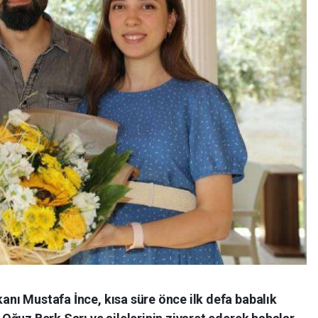
nı Mustafa İnce, kısa süre önce ilk defa babalık