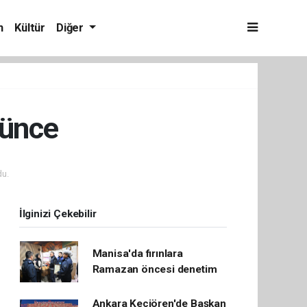
m
Kültür
Diğer
şünce
u.
İlginizi Çekebilir
Manisa'da fırınlara
Ramazan öncesi denetim
Ankara Keçiören'de Başkan