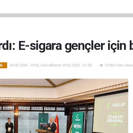
dı: E-sigara gençler için
09.02.2026 - 14:02, Güncelleme: 09.02.2026 - 21:50
15163+ kez okun
ık