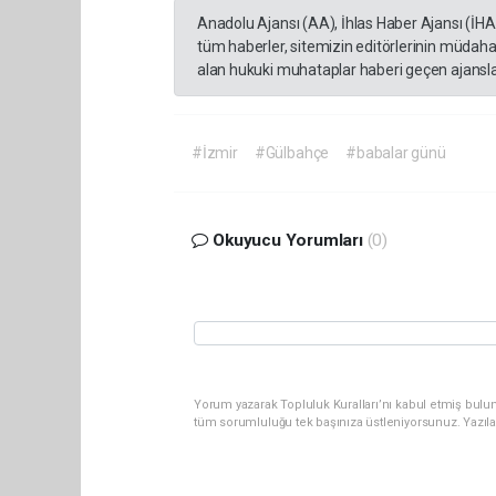
Anadolu Ajansı (AA), İhlas Haber Ajansı (İH
tüm haberler, sitemizin editörlerinin müdaha
alan hukuki muhataplar haberi geçen ajanslar
#İzmir
#Gülbahçe
#babalar günü
Okuyucu Yorumları
(0)
Yorum yazarak Topluluk Kuralları’nı kabul etmiş bulun
tüm sorumluluğu tek başınıza üstleniyorsunuz. Yazıl