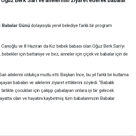
 Oğuz Berk Sarı ve ailelerinin ziyaret ederek babalar
e
Babalar Günü
dolayısıyla yerel belediye farklı bir program
 Canoğlu ve 8 Haziran da Kız bebek babası olan Oğuz Berk Sarı’yı
bebekler için battaniye ve bez, anneler için çiçek ve babalar için de
rı ailelerini oldukça mutlu etti. Başkan İnce, bu yıl farklı bir kutlama
şayan babaları ve ailelerini ziyaret ettiklerini söyledi. "Babalık
birlikte çocukları için çalışıp çabalayan onlara iyi bir gelecek
hayatta olan ve hayatını kaybetmiş tüm babalarımızın Babalar