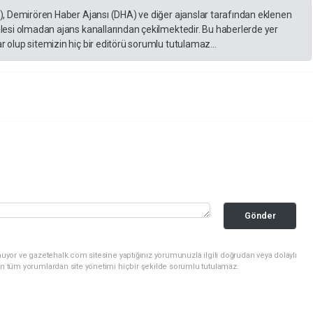
A), Demirören Haber Ajansı (DHA) ve diğer ajanslar tarafından eklenen
lesi olmadan ajans kanallarından çekilmektedir. Bu haberlerde yer
 olup sitemizin hiç bir editörü sorumlu tutulamaz...
Gönder
uyor ve gazetehalk.com sitesine yaptığınız yorumunuzla ilgili doğrudan veya dolaylı
an tüm yorumlardan site yönetimi hiçbir şekilde sorumlu tutulamaz.