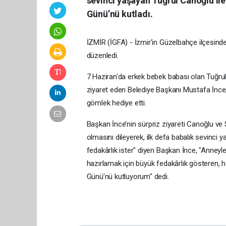
sevinci yaşayan Tuğrul Canoğlu ile
Günü’nü kutladı.
İZMİR (İGFA) - İzmir'in Güzelbahçe ilçesind
düzenledi.
7 Haziran'da erkek bebek babası olan Tuğrul
ziyaret eden Belediye Başkanı Mustafa İnce, 
gömlek hediye etti.
Başkan İnce’nin sürpriz ziyareti Canoğlu ve Sa
olmasını dileyerek, ilk defa babalık sevinci ya
fedakârlık ister" diyen Başkan İnce, "Anneyle 
hazırlamak için büyük fedakârlık gösteren, 
Günü’nü kutluyorum" dedi.