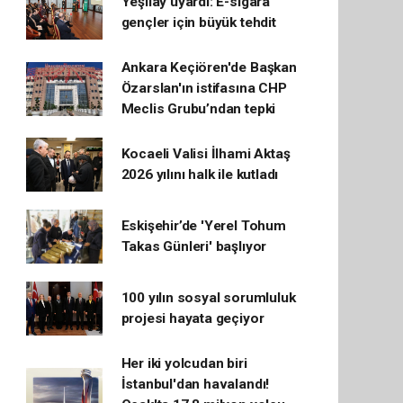
Yeşilay uyardı: E-sigara
gençler için büyük tehdit
Ankara Keçiören'de Başkan
Özarslan'ın istifasına CHP
Meclis Grubu’ndan tepki
Kocaeli Valisi İlhami Aktaş
2026 yılını halk ile kutladı
Eskişehir’de 'Yerel Tohum
Takas Günleri' başlıyor
100 yılın sosyal sorumluluk
projesi hayata geçiyor
Her iki yolcudan biri
İstanbul'dan havalandı!