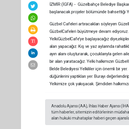
İZMİR (İGFA) - Güzelbahçe Belediye Başkan
başlanacak projeler bölümünde bahsettiği Yel
Güzbel Cafeleri artıracakları söyleyen Güz
GüzbelCafeleri büyütmeye devam ediyoruz.
YelkiGüzbelCafe’ye başlayacağız diye,ekiplerim
alan yapacağız. Kış ve yaz aylarında rahatl
ayın alanı oluşturarak, çocuklarıyla gelen ail
bir alan yaratacağız. Yelki halkımızın GüzbelC
Belde Belediyesi Yelkililer için önemli bir y
düğünlerini yaptıkları yer. Burayı değerlendi
Yelkimize çok yakışacak. Şimdiden halkımıza 
Anadolu Ajansı (AA), İhlas Haber Ajansı (İH
tüm haberler, sitemizin editörlerinin müdaha
alan hukuki muhataplar haberi geçen ajanslar