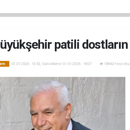
üyükşehir patili dostların
01.01.2026 - 16:52, Güncelleme: 01.01.2026 - 18:07
18842+ kez oku
dem