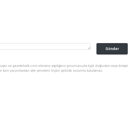
Gönder
uyor ve gazetehalk.com sitesine yaptığınız yorumunuzla ilgili doğrudan veya dolaylı
an tüm yorumlardan site yönetimi hiçbir şekilde sorumlu tutulamaz.