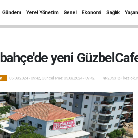
Gündem
Yerel Yönetim
Genel
Ekonomi
Sağlık
Yaşa
bahçe'de yeni GüzbelCafe
05.08.2024 - 09:42, Güncelleme: 05.08.2024 - 09:42
235312+ kez oku
m