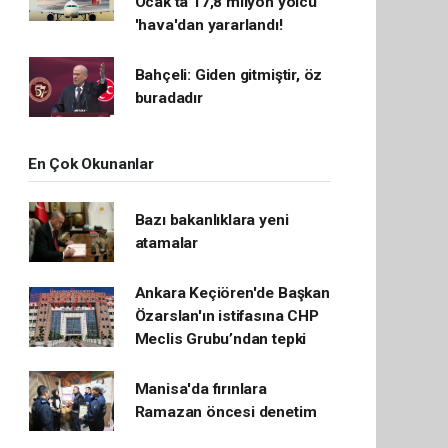
Ocak'ta 17,8 milyon yolcu
'hava'dan yararlandı!
Bahçeli: Giden gitmiştir, öz
buradadır
En Çok Okunanlar
Bazı bakanlıklara yeni
atamalar
Ankara Keçiören'de Başkan
Özarslan'ın istifasına CHP
Meclis Grubu’ndan tepki
Manisa'da fırınlara
Ramazan öncesi denetim