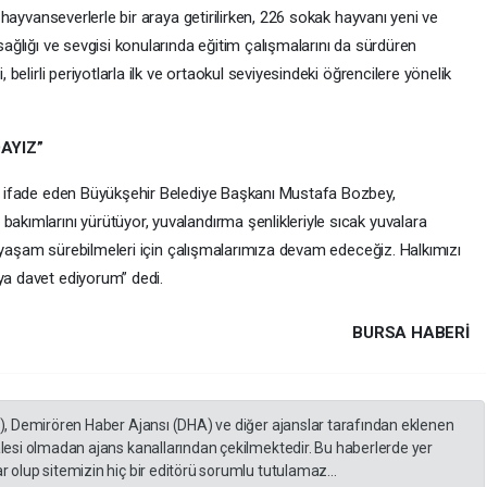
 hayvanseverlerle bir araya getirilirken, 226 sokak hayvanı yeni ve
ağlığı ve sevgisi konularında eğitim çalışmalarını da sürdüren
belirli periyotlarla ilk ve ortaokul seviyesindeki öğrencilere yönelik
AYIZ”
ı ifade eden Büyükşehir Belediye Başkanı Mustafa Bozbey,
kımlarını yürütüyor, yuvalandırma şenlikleriyle sıcak yuvalara
ir yaşam sürebilmeleri için çalışmalarımıza devam edeceğiz. Halkımızı
a davet ediyorum” dedi.
BURSA HABERİ
A), Demirören Haber Ajansı (DHA) ve diğer ajanslar tarafından eklenen
lesi olmadan ajans kanallarından çekilmektedir. Bu haberlerde yer
 olup sitemizin hiç bir editörü sorumlu tutulamaz...