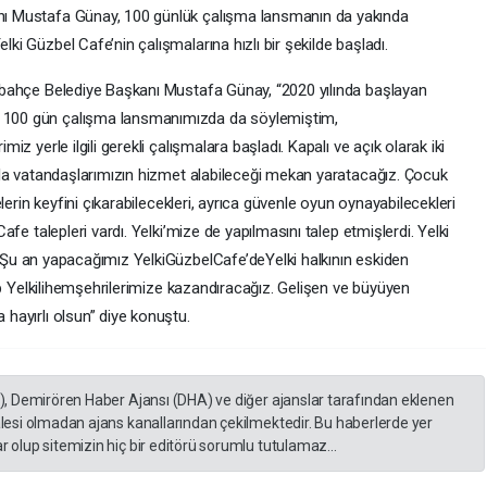
ı Mustafa Günay, 100 günlük çalışma lansmanın da yakında
ki Güzbel Cafe’nin çalışmalarına hızlı bir şekilde başladı.
elbahçe Belediye Başkanı Mustafa Günay, “2020 yılında başlayan
 100 gün çalışma lansmanımızda da söylemiştim,
iz yerle ilgili gerekli çalışmalara başladı. Kapalı ve açık olarak iki
ıkla vatandaşlarımızın hizmet alabileceği mekan yaratacağız. Çocuk
elerin keyfini çıkarabilecekleri, ayrıca güvenle oyun oynayabilecekleri
afe talepleri vardı. Yelki’mize de yapılmasını talep etmişlerdi. Yelki
er. Şu an yapacağımız YelkiGüzbelCafe’deYelki halkının eskiden
rip Yelkilihemşehrilerimize kazandıracağız. Gelişen ve büyüyen
hayırlı olsun” diye konuştu.
A), Demirören Haber Ajansı (DHA) ve diğer ajanslar tarafından eklenen
lesi olmadan ajans kanallarından çekilmektedir. Bu haberlerde yer
 olup sitemizin hiç bir editörü sorumlu tutulamaz...