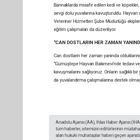
Barınaklarda misafir edilen kedi ve köpekler,
sevgi dolu yuvalarına kavuşturuldu. Hayvan s
Veteriner Hizmetleri Şube Müdürlüğü ekipleri, 
eğitim çalışmaları da düzenliyor.
“CAN DOSTLARIN HER ZAMAN YANIND
Can dostların her zaman yanında oldukların
“Gümüştepe Hayvan Bakımevi’nde tedavi ve ba
kavuşmalarını sağlıyoruz. Onların sağlıklı b
da yuvalandırma çalışmalarına destek olmay
Anadolu Ajansı (AA), İhlas Haber Ajansı (İH
tüm haberler, sitemizin editörlerinin müdaha
alan hukuki muhataplar haberi geçen ajanslar