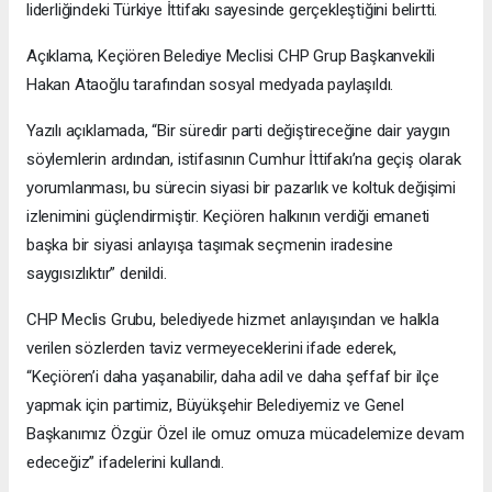
liderliğindeki Türkiye İttifakı sayesinde gerçekleştiğini belirtti.
Açıklama, Keçiören Belediye Meclisi CHP Grup Başkanvekili
Hakan Ataoğlu tarafından sosyal medyada paylaşıldı.
Yazılı açıklamada, “Bir süredir parti değiştireceğine dair yaygın
söylemlerin ardından, istifasının Cumhur İttifakı’na geçiş olarak
yorumlanması, bu sürecin siyasi bir pazarlık ve koltuk değişimi
izlenimini güçlendirmiştir. Keçiören halkının verdiği emaneti
başka bir siyasi anlayışa taşımak seçmenin iradesine
saygısızlıktır” denildi.
CHP Meclis Grubu, belediyede hizmet anlayışından ve halkla
verilen sözlerden taviz vermeyeceklerini ifade ederek,
“Keçiören’i daha yaşanabilir, daha adil ve daha şeffaf bir ilçe
yapmak için partimiz, Büyükşehir Belediyemiz ve Genel
Başkanımız Özgür Özel ile omuz omuza mücadelemize devam
edeceğiz” ifadelerini kullandı.