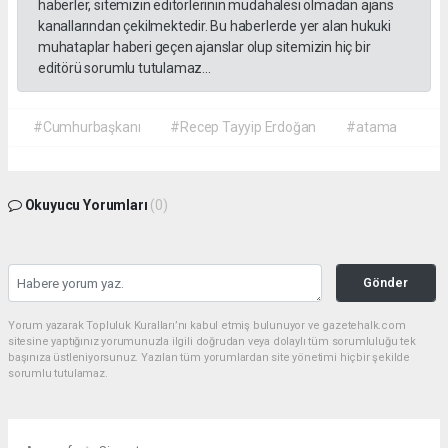
haberler, sitemizin editörlerinin müdahalesi olmadan ajans
kanallarından çekilmektedir. Bu haberlerde yer alan hukuki
muhataplar haberi geçen ajanslar olup sitemizin hiç bir
editörü sorumlu tutulamaz...
#Cumhurbaşkanı
#Recep Tayyip Erdoğan
#atama
Okuyucu Yorumları
(0)
Gönder
Yorum yazarak Topluluk Kuralları’nı kabul etmiş bulunuyor ve gazetehalk.com
sitesine yaptığınız yorumunuzla ilgili doğrudan veya dolaylı tüm sorumluluğu tek
başınıza üstleniyorsunuz. Yazılan tüm yorumlardan site yönetimi hiçbir şekilde
sorumlu tutulamaz.