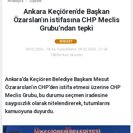
Anasayfa
Siyaset
Ankara Keçiören'de Başkan
Özarslan'ın istifasına CHP Meclis
Grubu’ndan tepki
SIYASET
09.02.2026 - 18:44, Güncelleme: 09.02.2026 - 21:54
15826+ kez okundu.
Ankara'da Keçiören Belediye Başkanı Mesut
Özararslan’ın CHP’den istifa etmesi üzerine CHP
Meclis Grubu, bu durumu seçmen iradesine
saygısızlık olarak nitelendirerek, tutumlarını
kamuoyuna duyurdu.