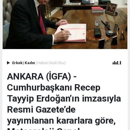
Erkek
|
Kadın
(Haberi Sesli Oku)
ANKARA (İGFA) -
Cumhurbaşkanı Recep
Tayyip Erdoğan’ın imzasıyla
Resmi Gazete’de
yayımlanan kararlara göre,