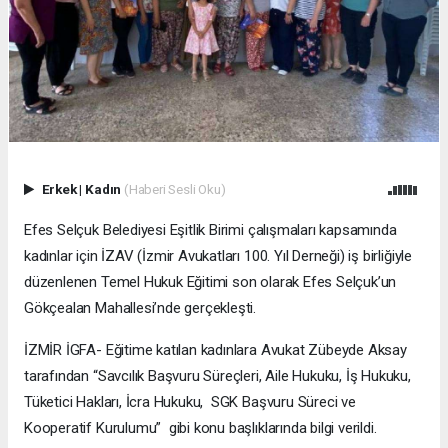
Erkek
|
Kadın
(Haberi Sesli Oku)
Efes Selçuk Belediyesi Eşitlik Birimi çalışmaları kapsamında
kadınlar için İZAV (İzmir Avukatları 100. Yıl Derneği) iş birliğiyle
düzenlenen Temel Hukuk Eğitimi son olarak Efes Selçuk’un
Gökçealan Mahallesi’nde gerçekleşti.
İZMİR İGFA- Eğitime katılan kadınlara Avukat Zübeyde Aksay
tarafından “Savcılık Başvuru Süreçleri, Aile Hukuku, İş Hukuku,
Tüketici Hakları, İcra Hukuku, SGK Başvuru Süreci ve
Kooperatif Kurulumu” gibi konu başlıklarında bilgi verildi.