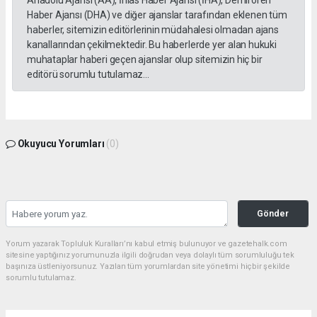
Anadolu Ajansı (AA), İhlas Haber Ajansı (İHA), Demirören
Haber Ajansı (DHA) ve diğer ajanslar tarafından eklenen tüm
haberler, sitemizin editörlerinin müdahalesi olmadan ajans
kanallarından çekilmektedir. Bu haberlerde yer alan hukuki
muhataplar haberi geçen ajanslar olup sitemizin hiç bir
editörü sorumlu tutulamaz...
Okuyucu Yorumları
(0)
Gönder
Yorum yazarak Topluluk Kuralları’nı kabul etmiş bulunuyor ve gazetehalk.com
sitesine yaptığınız yorumunuzla ilgili doğrudan veya dolaylı tüm sorumluluğu tek
başınıza üstleniyorsunuz. Yazılan tüm yorumlardan site yönetimi hiçbir şekilde
sorumlu tutulamaz.