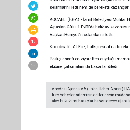
selamlarını iletti hem de bereketli kazançlar 
KOCAELİ (İGFA) - İzmit Belediyesi Muhtar H
Alpaslan Güllü, 1 Eylül’de balık av sezonunun 
Başkan Hürriyet’in selamlarını iletti.
Koordinatör Ali Filiz, balıkçı esnafına bereket
Balıkçı esnafı da ziyaretten duyduğu memnun
ekibine çalışmalarında başarılar diledi.
Anadolu Ajansı (AA), İhlas Haber Ajansı (İH
tüm haberler, sitemizin editörlerinin müdaha
alan hukuki muhataplar haberi geçen ajanslar