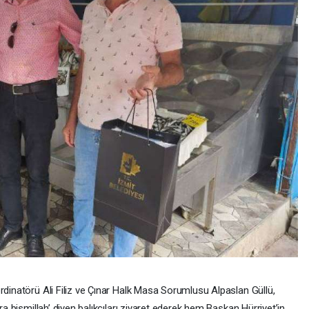
inatörü Ali Filiz ve Çınar Halk Masa Sorumlusu Alpaslan Güllü,
a bismillah’ diyen balıkçıları ziyaret ederek hem Başkan Hürriyet’in