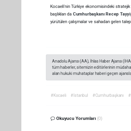
Kocaeli’nin Türkiye ekonomisindeki stratejik
başlıkları da
Cumhurbaşkanı
Recep Tayy
yürütülen çalışmalar ve sahadan gelen tale
Anadolu Ajansı (AA), İhlas Haber Ajansı (İH
tüm haberler, sitemizin editörlerinin müdaha
alan hukuki muhataplar haberi geçen ajanslar
#Kocaeli
#İstanbul
#Cumhurbaşkanı
#
Okuyucu Yorumları
(0)