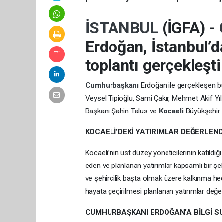
İSTANBUL
(İGFA) -
Erdoğan, İstanbul’
toplantı gerçekleşti
Cumhurbaşkanı
Erdoğan ile gerçekleşen b
Veysel Tipioğlu, Sami Çakır, Mehmet Akif Y
Başkanı Şahin Talus ve
Kocaeli
Büyükşehir
KOCAELİ’DEKİ YATIRIMLAR DEĞERLEND
Kocaeli’nin üst düzey yöneticilerinin katıl
eden ve planlanan yatırımlar kapsamlı bir şek
ve şehircilik başta olmak üzere kalkınma h
hayata geçirilmesi planlanan yatırımlar değerl
CUMHURBAŞKANI ERDOĞAN’A BİLGİ S