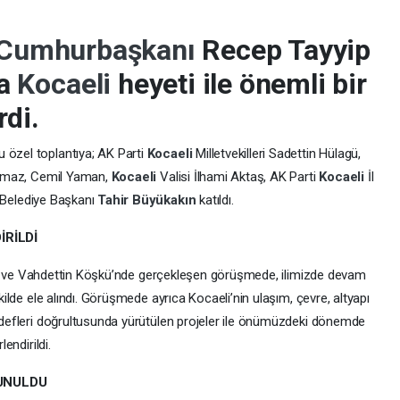
Cumhurbaşkanı
Recep Tayyip
da
Kocaeli
heyeti ile önemli bir
rdi.
u özel toplantıya; AK Parti
Kocaeli
Milletvekilleri Sadettin Hülagü,
ılmaz, Cemil Yaman,
Kocaeli
Valisi İlhami Aktaş, AK Parti
Kocaeli
İl
 Belediye Başkanı
Tahir Büyükakın
katıldı.
İRİLDİ
dığı ve Vahdettin Köşkü’nde gerçekleşen görüşmede, ilimizde devam
ilde ele alındı. Görüşmede ayrıca Kocaeli’nin ulaşım, çevre, altyapı
edefleri doğrultusunda yürütülen projeler ile önümüzdeki dönemde
endirildi.
UNULDU