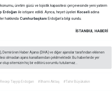
 konumu, üretim gücü ve lojistik kapasitesi çerçevesinde yeni yatırım
ip Erdoğan
ile istişare edildi. Ayrıca, heyet üyeleri
Kocaeli
adına
pler hakkında
Cumhurbaşkanı
Erdoğan’a bilgi sundu.
İSTANBUL HABERİ
A), Demirören Haber Ajansı (DHA) ve diğer ajanslar tarafından eklenen
lesi olmadan ajans kanallarından çekilmektedir. Bu haberlerde yer
 olup sitemizin hiç bir editörü sorumlu tutulamaz...
Recep Tayyip Erdoğan
#İlhami Aktaş
#Tahir Büyükakın