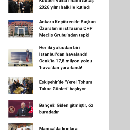
Kocaeli Valisi İlhami Aktaş
2026 yılını halk ile kutladı
Ankara Keçiören'de Başkan
Özarslan'ın istifasına CHP
Meclis Grubu’ndan tepki
Her iki yolcudan biri
İstanbul'dan havalandı!
Ocak'ta 17,8 milyon yolcu
'hava'dan yararlandı!
Eskişehir’de 'Yerel Tohum
Takas Günleri' başlıyor
Bahçeli: Giden gitmiştir, öz
buradadır
Manisa'da fırınlara