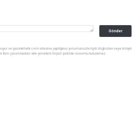
Gönder
uyor ve gazetehalk.com sitesine yaptığınız yorumunuzla ilgili doğrudan veya dolaylı
an tüm yorumlardan site yönetimi hiçbir şekilde sorumlu tutulamaz.