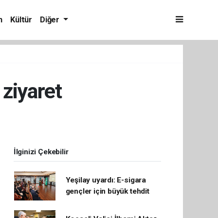
m
Kültür
Diğer
 ziyaret
İlginizi Çekebilir
Yeşilay uyardı: E-sigara
gençler için büyük tehdit