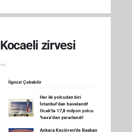
Kocaeli zirvesi
ndu.
İlginizi Çekebilir
Her iki yolcudan biri
İstanbul'dan havalandı!
Ocak'ta 17,8 milyon yolcu
'hava'dan yararlandı!
Ankara Keçiören'de Başkan