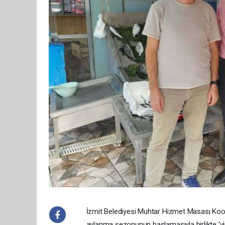
İzmit Belediyesi Muhtar Hizmet Masası Koord
avlanma sezonunun başlamasıyla birlikte ‘vir