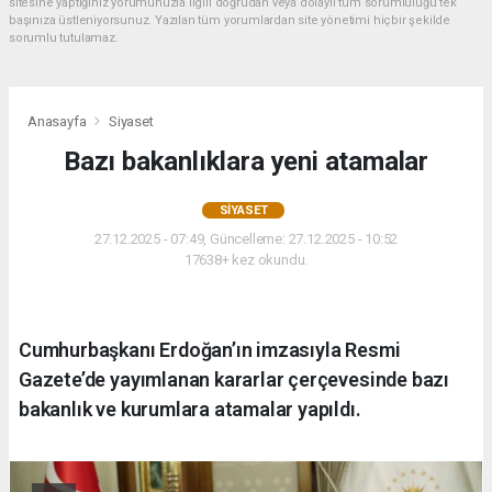
sitesine yaptığınız yorumunuzla ilgili doğrudan veya dolaylı tüm sorumluluğu tek
başınıza üstleniyorsunuz. Yazılan tüm yorumlardan site yönetimi hiçbir şekilde
sorumlu tutulamaz.
Anasayfa
Siyaset
Bazı bakanlıklara yeni atamalar
SIYASET
27.12.2025 - 07:49, Güncelleme: 27.12.2025 - 10:52
17638+ kez okundu.
Cumhurbaşkanı Erdoğan’ın imzasıyla Resmi
Gazete’de yayımlanan kararlar çerçevesinde bazı
bakanlık ve kurumlara atamalar yapıldı.