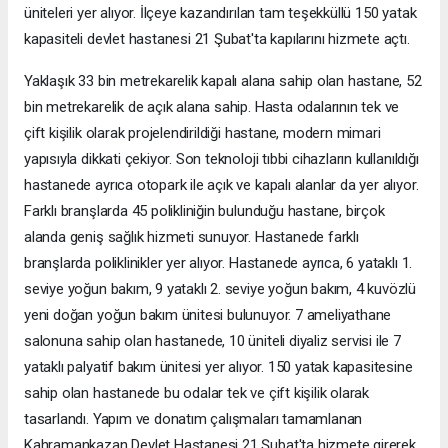
üniteleri yer alıyor. İlçeye kazandırılan tam teşekküllü 150 yatak
kapasiteli devlet hastanesi 21 Şubat'ta kapılarını hizmete açtı.
Yaklaşık 33 bin metrekarelik kapalı alana sahip olan hastane, 52
bin metrekarelik de açık alana sahip. Hasta odalarının tek ve
çift kişilik olarak projelendirildiği hastane, modern mimari
yapısıyla dikkati çekiyor. Son teknoloji tıbbi cihazların kullanıldığı
hastanede ayrıca otopark ile açık ve kapalı alanlar da yer alıyor.
Farklı branşlarda 45 polikliniğin bulunduğu hastane, birçok
alanda geniş sağlık hizmeti sunuyor. Hastanede farklı
branşlarda poliklinikler yer alıyor. Hastanede ayrıca, 6 yataklı 1.
seviye yoğun bakım, 9 yataklı 2. seviye yoğun bakım, 4 kuvözlü
yeni doğan yoğun bakım ünitesi bulunuyor. 7 ameliyathane
salonuna sahip olan hastanede, 10 üniteli diyaliz servisi ile 7
yataklı palyatif bakım ünitesi yer alıyor. 150 yatak kapasitesine
sahip olan hastanede bu odalar tek ve çift kişilik olarak
tasarlandı. Yapım ve donatım çalışmaları tamamlanan
Kahramankazan Devlet Hastanesi 21 Şubat'ta hizmete girerek,