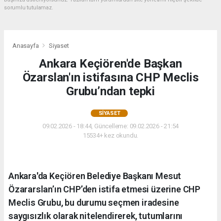
sorumlu tutulamaz.
Anasayfa
Siyaset
Ankara Keçiören'de Başkan
Özarslan'ın istifasına CHP Meclis
Grubu’ndan tepki
SIYASET
09.02.2026 - 18:44, Güncelleme: 09.02.2026 - 21:54
15534+ kez okundu.
Ankara'da Keçiören Belediye Başkanı Mesut
Özararslan’ın CHP’den istifa etmesi üzerine CHP
Meclis Grubu, bu durumu seçmen iradesine
saygısızlık olarak nitelendirerek, tutumlarını