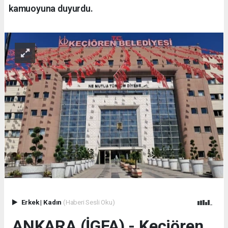
kamuoyuna duyurdu.
Erkek
|
Kadın
(Haberi Sesli Oku)
ANKARA (İGFA) - Keçiören