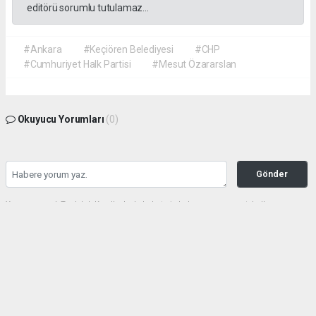
editörü sorumlu tutulamaz...
#Ankara
#Keçiören Belediyesi
#CHP
#Cumhuriyet Halk Partisi
#Mesut Özararslan
Okuyucu Yorumları
(0)
Gönder
Yorum yazarak Topluluk Kuralları’nı kabul etmiş bulunuyor ve gazetehalk.com
sitesine yaptığınız yorumunuzla ilgili doğrudan veya dolaylı tüm sorumluluğu tek
başınıza üstleniyorsunuz. Yazılan tüm yorumlardan site yönetimi hiçbir şekilde
sorumlu tutulamaz.