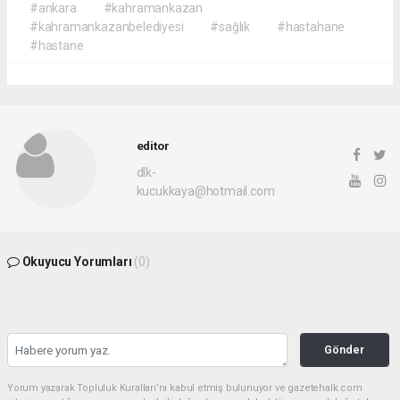
#ankara
#kahramankazan
#kahramankazanbelediyesi
#sağlık
#hastahane
#hastane
editor
dlk-
kucukkaya@hotmail.com
Okuyucu Yorumları
(0)
Gönder
Yorum yazarak Topluluk Kuralları’nı kabul etmiş bulunuyor ve gazetehalk.com