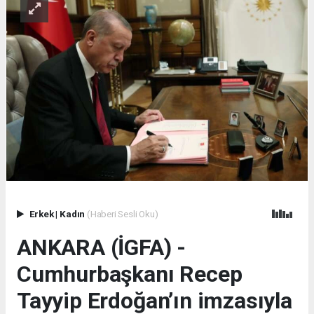
Erkek
|
Kadın
(Haberi Sesli Oku)
ANKARA (İGFA) -
Cumhurbaşkanı Recep
Tayyip Erdoğan’ın imzasıyla