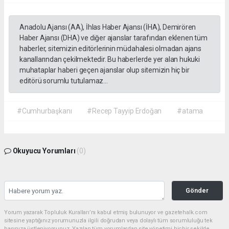
Anadolu Ajansı (AA), İhlas Haber Ajansı (İHA), Demirören
Haber Ajansı (DHA) ve diğer ajanslar tarafından eklenen tüm
haberler, sitemizin editörlerinin müdahalesi olmadan ajans
kanallarından çekilmektedir. Bu haberlerde yer alan hukuki
muhataplar haberi geçen ajanslar olup sitemizin hiç bir
editörü sorumlu tutulamaz...
#Cumhurbaşkanı
#Recep Tayyip Erdoğan
#atama
Okuyucu Yorumları
(0)
Gönder
Yorum yazarak Topluluk Kuralları’nı kabul etmiş bulunuyor ve gazetehalk.com
sitesine yaptığınız yorumunuzla ilgili doğrudan veya dolaylı tüm sorumluluğu tek
başınıza üstleniyorsunuz. Yazılan tüm yorumlardan site yönetimi hiçbir şekilde