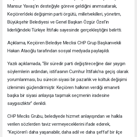
Mansur Yavaş’ın desteğiyle göreve geldiğini anımsatarak,
Keçiören’deki değişimin parti örgütü, milletvekilleri, yönetim,
Büyükşehir Belediyesi ve Genel Başkan Özgür Özel’in
liderliğindeki Türkiye İttifakı sayesinde gerçekleştiğini belirtti.
Açıklama, Keçiören Belediye Meclisi CHP Grup Başkanvekili
Hakan Ataoğlu tarafından sosyal medyada paylaşıldı.
Yazılı açıklamada, “Bir süredir parti değiştireceğine dair yaygın
söylemlerin ardından, istifasının Cumhur İttifakı’na geçiş olarak
yorumlanması, bu sürecin siyasi bir pazarlık ve koltuk değişimi
izlenimini güçlendirmiştir. Keçiören halkının verdiği emaneti
başka bir siyasi anlayışa taşımak seçmenin iradesine
saygısızlıktır” denildi.
CHP Meclis Grubu, belediyede hizmet anlayışından ve halkla
verilen sözlerden taviz vermeyeceklerini ifade ederek,
“Keçiören’i daha yaşanabilir, daha adil ve daha şeffaf bir ilçe