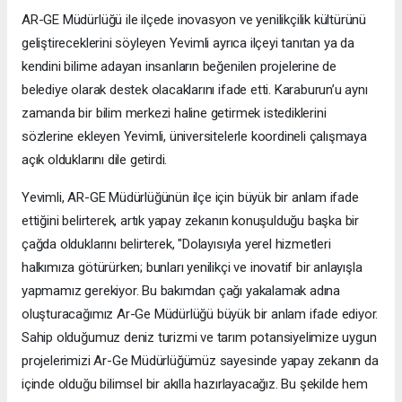
AR-GE Müdürlüğü ile ilçede inovasyon ve yenilikçilik kültürünü
geliştireceklerini söyleyen Yevimli ayrıca ilçeyi tanıtan ya da
kendini bilime adayan insanların beğenilen projelerine de
belediye olarak destek olacaklarını ifade etti. Karaburun’u aynı
zamanda bir bilim merkezi haline getirmek istediklerini
sözlerine ekleyen Yevimli, üniversitelerle koordineli çalışmaya
açık olduklarını dile getirdi.
Yevimli, AR-GE Müdürlüğünün ilçe için büyük bir anlam ifade
ettiğini belirterek, artık yapay zekanın konuşulduğu başka bir
çağda olduklarını belirterek, "Dolayısıyla yerel hizmetleri
halkımıza götürürken; bunları yenilikçi ve inovatif bir anlayışla
yapmamız gerekiyor. Bu bakımdan çağı yakalamak adına
oluşturacağımız Ar-Ge Müdürlüğü büyük bir anlam ifade ediyor.
Sahip olduğumuz deniz turizmi ve tarım potansiyelimize uygun
projelerimizi Ar-Ge Müdürlüğümüz sayesinde yapay zekanın da
içinde olduğu bilimsel bir akılla hazırlayacağız. Bu şekilde hem