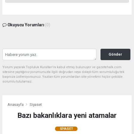
Okuyucu Yorumları
(0)
Gönder
Yorum yazarak Topluluk Kuralları’nı kabul etmiş bulunuyor ve gazetehalk.com
sitesine yaptığınız yorumunuzla ilgili doğrudan veya dolaylı tüm sorumluluğu tek
başınıza üstleniyorsunuz. Yazılan tüm yorumlardan site yönetimi hiçbir şekilde
sorumlu tutulamaz.
Anasayfa
Siyaset
Bazı bakanlıklara yeni atamalar
SIYASET