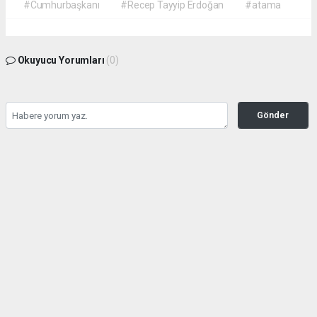
#Cumhurbaşkanı
#Recep Tayyip Erdoğan
#atama
Okuyucu Yorumları
(0)
Gönder
Yorum yazarak Topluluk Kuralları’nı kabul etmiş bulunuyor ve gazetehalk.com
sitesine yaptığınız yorumunuzla ilgili doğrudan veya dolaylı tüm sorumluluğu tek
başınıza üstleniyorsunuz. Yazılan tüm yorumlardan site yönetimi hiçbir şekilde
sorumlu tutulamaz.
haber paketi
haber scripti
haber yazılımı
Tüm hakları saklı tutulmaktadır.Copyright 2026©
Haber Yazılımı:
Web Aksiyon ®