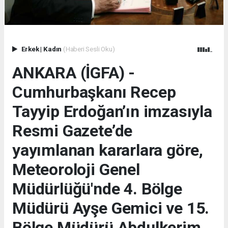
Erkek
|
Kadın
(Haberi Sesli Oku)
ANKARA (İGFA) -
Cumhurbaşkanı Recep
Tayyip Erdoğan’ın imzasıyla
Resmi Gazete’de
yayımlanan kararlara göre,
Meteoroloji Genel
Müdürlüğü'nde 4. Bölge
Müdürü Ayşe Gemici ve 15.
Bölge Müdürü Abdulkerim