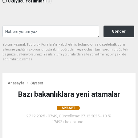
Okuyucu Yorumları
(0)
Gönder
Yorum yazarak Topluluk Kuralları’nı kabul etmiş bulunuyor ve gazetehalk.com
sitesine yaptığınız yorumunuzla ilgili doğrudan veya dolaylı tüm sorumluluğu tek
başınıza üstleniyorsunuz. Yazılan tüm yorumlardan site yönetimi hiçbir şekilde
sorumlu tutulamaz.
Anasayfa
Siyaset
Bazı bakanlıklara yeni atamalar
SIYASET
27.12.2025 - 07:49, Güncelleme: 27.12.2025 - 10:52
17492+ kez okundu.