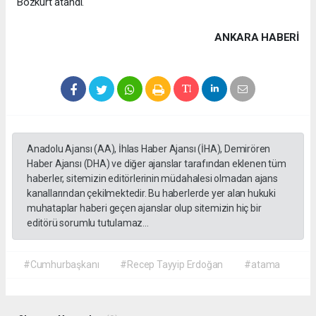
Bozkurt atandı.
ANKARA HABERİ
Anadolu Ajansı (AA), İhlas Haber Ajansı (İHA), Demirören
Haber Ajansı (DHA) ve diğer ajanslar tarafından eklenen tüm
haberler, sitemizin editörlerinin müdahalesi olmadan ajans
kanallarından çekilmektedir. Bu haberlerde yer alan hukuki
muhataplar haberi geçen ajanslar olup sitemizin hiç bir
editörü sorumlu tutulamaz...
#Cumhurbaşkanı
#Recep Tayyip Erdoğan
#atama