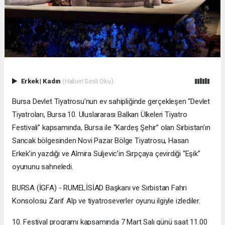
Erkek
|
Kadın
(Haberi Sesli Oku)
Bursa Devlet Tiyatrosu'nun ev sahipliğinde gerçekleşen “Devlet
Tiyatroları, Bursa 10. Uluslararası Balkan Ülkeleri Tiyatro
Festivali” kapsamında, Bursa ile “Kardeş Şehir” olan Sırbistan’ın
Sancak bölgesinden Novi Pazar Bölge Tiyatrosu, Hasan
Erkek’in yazdığı ve Almira Suljevic’in Sırpçaya çevirdiği “Eşik”
oyununu sahneledi.
BURSA (İGFA) - RUMELİSİAD Başkanı ve Sırbistan Fahri
Konsolosu Zarif Alp ve tiyatroseverler oyunu ilgiyle izlediler.
10. Festival programı kapsamında 7 Mart Salı günü saat 11.00