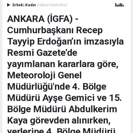
Erkek
|
Kadın
(Haberi Sesli Oku)
ANKARA (İGFA) -
Cumhurbaşkanı Recep
Tayyip Erdoğan’ın imzasıyla
Resmi Gazete’de
yayımlanan kararlara göre,
Meteoroloji Genel
Müdürlüğü'nde 4. Bölge
Müdürü Ayşe Gemici ve 15.
Bölge Müdürü Abdulkerim
Kaya görevden alınırken,
yerlerine 4. Bölge Müdürü