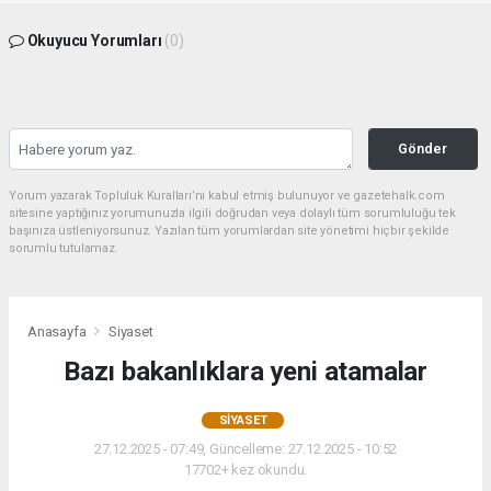
Okuyucu Yorumları
(0)
Gönder
Yorum yazarak Topluluk Kuralları’nı kabul etmiş bulunuyor ve gazetehalk.com
sitesine yaptığınız yorumunuzla ilgili doğrudan veya dolaylı tüm sorumluluğu tek
başınıza üstleniyorsunuz. Yazılan tüm yorumlardan site yönetimi hiçbir şekilde
sorumlu tutulamaz.
Anasayfa
Siyaset
Bazı bakanlıklara yeni atamalar
SIYASET
27.12.2025 - 07:49, Güncelleme: 27.12.2025 - 10:52
17702+ kez okundu.