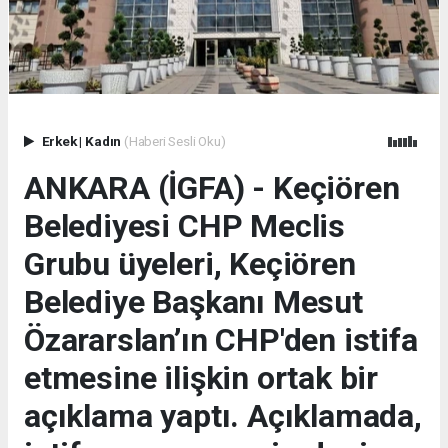
Erkek
|
Kadın
(Haberi Sesli Oku)
ANKARA (İGFA) - Keçiören
Belediyesi CHP Meclis
Grubu üyeleri, Keçiören
Belediye Başkanı Mesut
Özararslan’ın CHP'den istifa
etmesine ilişkin ortak bir
açıklama yaptı. Açıklamada,