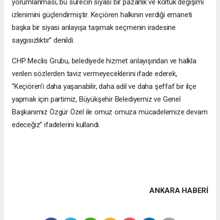
yorumlanması, bu sürecin siyasi bir pazarlık ve koltuk değişimi
izlenimini güçlendirmiştir. Keçiören halkının verdiği emaneti
başka bir siyasi anlayışa taşımak seçmenin iradesine
saygısızlıktır” denildi.
CHP Meclis Grubu, belediyede hizmet anlayışından ve halkla
verilen sözlerden taviz vermeyeceklerini ifade ederek,
“Keçiören’i daha yaşanabilir, daha adil ve daha şeffaf bir ilçe
yapmak için partimiz, Büyükşehir Belediyemiz ve Genel
Başkanımız Özgür Özel ile omuz omuza mücadelemize devam
edeceğiz” ifadelerini kullandı.
ANKARA HABERİ