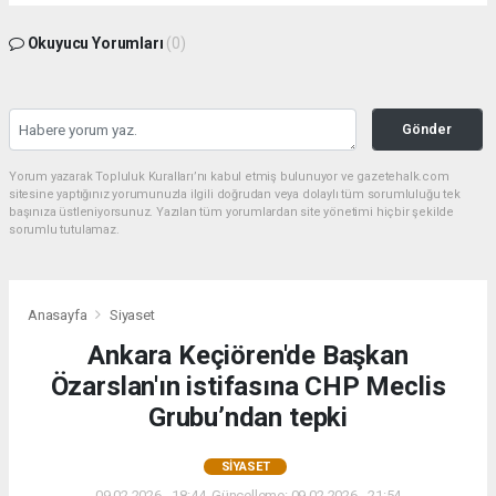
Okuyucu Yorumları
(0)
Gönder
Yorum yazarak Topluluk Kuralları’nı kabul etmiş bulunuyor ve gazetehalk.com
sitesine yaptığınız yorumunuzla ilgili doğrudan veya dolaylı tüm sorumluluğu tek
başınıza üstleniyorsunuz. Yazılan tüm yorumlardan site yönetimi hiçbir şekilde
sorumlu tutulamaz.
Anasayfa
Siyaset
Ankara Keçiören'de Başkan
Özarslan'ın istifasına CHP Meclis
Grubu’ndan tepki
SIYASET
09.02.2026 - 18:44, Güncelleme: 09.02.2026 - 21:54