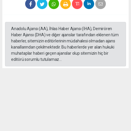
Anadolu Ajansı (AA), İhlas Haber Ajansı (İHA), Demirören
Haber Ajansı (DHA) ve diğer ajanslar tarafından eklenen tüm
haberler, sitemizin editörlerinin müdahalesi olmadan ajans
kanallarından çekilmektedir. Bu haberlerde yer alan hukuki
muhataplar haberi geçen ajanslar olup sitemizin hiç bir
editörü sorumlu tutulamaz...
#Ankara
#Keçiören Belediyesi
#CHP
#Cumhuriyet Halk Partisi
#Mesut Özararslan
Okuyucu Yorumları
(0)
Gönder