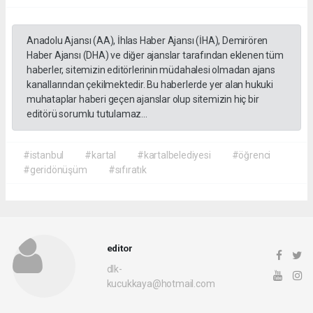
Anadolu Ajansı (AA), İhlas Haber Ajansı (İHA), Demirören
Haber Ajansı (DHA) ve diğer ajanslar tarafından eklenen tüm
haberler, sitemizin editörlerinin müdahalesi olmadan ajans
kanallarından çekilmektedir. Bu haberlerde yer alan hukuki
muhataplar haberi geçen ajanslar olup sitemizin hiç bir
editörü sorumlu tutulamaz...
#istanbul
#kartal
#kartalbelediyesi
#öğrenci
#geridönüşüm
#sıfıratık
editor
dlk-
kucukkaya@hotmail.com