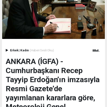
Erkek
|
Kadın
(Haberi Sesli Oku)
ANKARA (İGFA) -
Cumhurbaşkanı Recep
Tayyip Erdoğan’ın imzasıyla
Resmi Gazete’de
yayımlanan kararlara göre,
Meteoroloji Genel