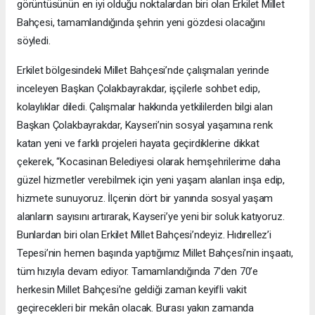
görüntüsünün en iyi olduğu noktalardan biri olan Erkilet Millet
Bahçesi, tamamlandığında şehrin yeni gözdesi olacağını
söyledi.
Erkilet bölgesindeki Millet Bahçesi’nde çalışmaları yerinde
inceleyen Başkan Çolakbayrakdar, işçilerle sohbet edip,
kolaylıklar diledi. Çalışmalar hakkında yetkililerden bilgi alan
Başkan Çolakbayrakdar, Kayseri’nin sosyal yaşamına renk
katan yeni ve farklı projeleri hayata geçirdiklerine dikkat
çekerek, “Kocasinan Belediyesi olarak hemşehrilerime daha
güzel hizmetler verebilmek için yeni yaşam alanları inşa edip,
hizmete sunuyoruz. İlçenin dört bir yanında sosyal yaşam
alanların sayısını artırarak, Kayseri’ye yeni bir soluk katıyoruz.
Bunlardan biri olan Erkilet Millet Bahçesi’ndeyiz. Hıdırellez’i
Tepesi’nin hemen başında yaptığımız Millet Bahçesi’nin inşaatı,
tüm hızıyla devam ediyor. Tamamlandığında 7’den 70’e
herkesin Millet Bahçesi’ne geldiği zaman keyifli vakit
geçirecekleri bir mekân olacak. Burası yakın zamanda