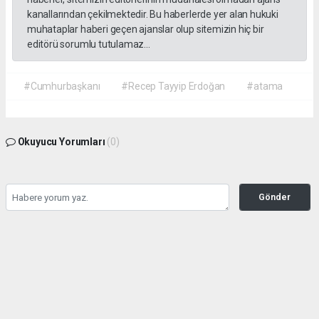
kanallarından çekilmektedir. Bu haberlerde yer alan hukuki
muhataplar haberi geçen ajanslar olup sitemizin hiç bir
editörü sorumlu tutulamaz...
#Cumhurbaşkanı
#Recep Tayyip Erdoğan
#atama
Okuyucu Yorumları
(0)
Gönder
Yorum yazarak Topluluk Kuralları’nı kabul etmiş bulunuyor ve gazetehalk.com
sitesine yaptığınız yorumunuzla ilgili doğrudan veya dolaylı tüm sorumluluğu tek
başınıza üstleniyorsunuz. Yazılan tüm yorumlardan site yönetimi hiçbir şekilde
sorumlu tutulamaz.