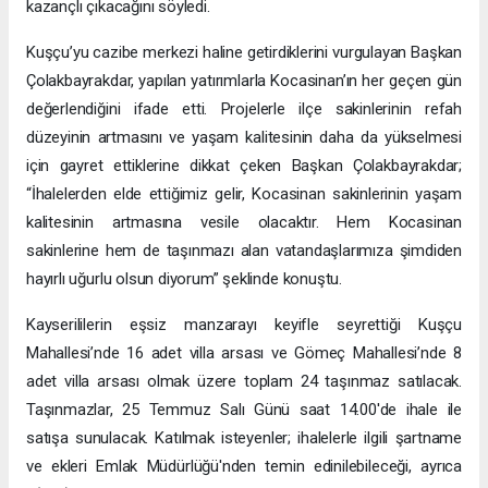
kazançlı çıkacağını söyledi.
Kuşçu’yu cazibe merkezi haline getirdiklerini vurgulayan Başkan
Çolakbayrakdar, yapılan yatırımlarla Kocasinan’ın her geçen gün
değerlendiğini ifade etti. Projelerle ilçe sakinlerinin refah
düzeyinin artmasını ve yaşam kalitesinin daha da yükselmesi
için gayret ettiklerine dikkat çeken Başkan Çolakbayrakdar;
“İhalelerden elde ettiğimiz gelir, Kocasinan sakinlerinin yaşam
kalitesinin artmasına vesile olacaktır. Hem Kocasinan
sakinlerine hem de taşınmazı alan vatandaşlarımıza şimdiden
hayırlı uğurlu olsun diyorum” şeklinde konuştu.
Kayserililerin eşsiz manzarayı keyifle seyrettiği Kuşçu
Mahallesi’nde 16 adet villa arsası ve Gömeç Mahallesi’nde 8
adet villa arsası olmak üzere toplam 24 taşınmaz satılacak.
Taşınmazlar, 25 Temmuz Salı Günü saat 14.00'de ihale ile
satışa sunulacak. Katılmak isteyenler; ihalelerle ilgili şartname
ve ekleri Emlak Müdürlüğü'nden temin edinilebileceği, ayrıca