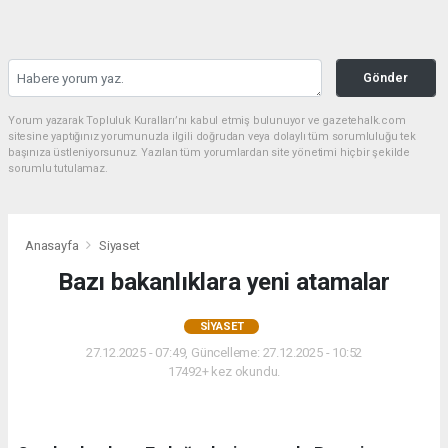
Gönder
Yorum yazarak Topluluk Kuralları’nı kabul etmiş bulunuyor ve gazetehalk.com
sitesine yaptığınız yorumunuzla ilgili doğrudan veya dolaylı tüm sorumluluğu tek
başınıza üstleniyorsunuz. Yazılan tüm yorumlardan site yönetimi hiçbir şekilde
sorumlu tutulamaz.
Anasayfa
Siyaset
Bazı bakanlıklara yeni atamalar
SIYASET
27.12.2025 - 07:49, Güncelleme: 27.12.2025 - 10:52
17492+ kez okundu.