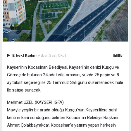
Erkek
|
Kadın
(Haberi Sesli Oku)
Kayseri'nin Kocasinan Belediyesi, Kayseri’nin denizi Kuşçu ve
Gömeç’de bulunan 24 adet villa arsasını, yüzde 25 peşin ve 8
ay taksit seçeneği ile 25 Temmuz Salı günü düzenlenecek ihale
ile satışa sunacak.
Mehmet UZEL (KAYSERİ İGFA)
Maviyle yeşilin bir arada olduğu Kuşçu’nun Kayserililere sahil
kenti imkanı sunduğunu belirten Kocasinan Belediye Başkanı
Ahmet Çolakbayrakdar, Kocasinan’a yatırım yapan herkesin