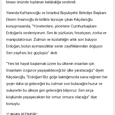
binası önünde toplanan kalabalığa seslendi .
Yanında Kaftancıoğlu ve İstanbul Büyükşehir Belediye Başkanı
Ekrem İmamoğlu ile birlikte kürsüye çıkan Kılıçdaroğlu
konuşmasında, "Yönetenlere, yönetene Cumhurbaşkanı
Erdoğan'a sesleniyorum. Sen iki yüzlüsün, fırsatçısın, zorba ve
manipülatörsün. Zulmün ve küstahlığın artık son buluyor.
Erdoğan, bütün acımasızlıklar senin zayıflıklarından doğuyor.
Sen zayıfsın, biz güçlüyüz" dedi.
"Yeni bir hayat başlamak üzere bu ülkenin insanları için.
İnsanların özgürce yaşayabileceği bir ülke yaratacağız" diyen
Kılıçdaroğlu, "Erdoğan! Biz göğe baktığımızda sana rağmen her
şeyin daha iyi gideceğini bu zulmün son bulacağını huzur ve
sukunetin bu ülkeye geri geleceğini biliyoruz. Sen sırça
köşkünde yaşayacaksın biz omuz omuza olacağız" diye
konuştu.
"CANAN BİZİMDİR"