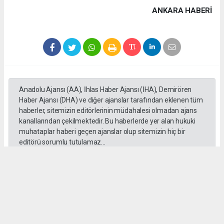
ANKARA HABERİ
Anadolu Ajansı (AA), İhlas Haber Ajansı (İHA), Demirören
Haber Ajansı (DHA) ve diğer ajanslar tarafından eklenen tüm
haberler, sitemizin editörlerinin müdahalesi olmadan ajans
kanallarından çekilmektedir. Bu haberlerde yer alan hukuki
muhataplar haberi geçen ajanslar olup sitemizin hiç bir
editörü sorumlu tutulamaz...
#Ankara
#Keçiören Belediyesi
#CHP
#Cumhuriyet Halk Partisi
#Mesut Özararslan
Okuyucu Yorumları
(0)