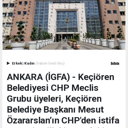
Erkek
|
Kadın
(Haberi Sesli Oku)
ANKARA (İGFA) - Keçiören
Belediyesi CHP Meclis
Grubu üyeleri, Keçiören
Belediye Başkanı Mesut
Özararslan’ın CHP'den istifa