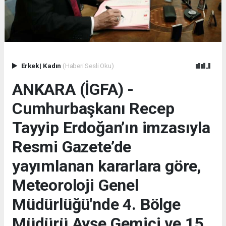
Erkek
|
Kadın
(Haberi Sesli Oku)
ANKARA (İGFA) -
Cumhurbaşkanı Recep
Tayyip Erdoğan’ın imzasıyla
Resmi Gazete’de
yayımlanan kararlara göre,
Meteoroloji Genel
Müdürlüğü'nde 4. Bölge
Müdürü Ayşe Gemici ve 15.