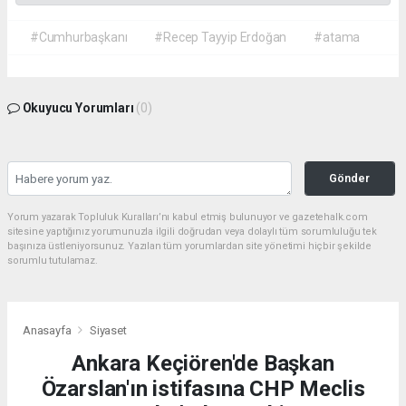
#Cumhurbaşkanı
#Recep Tayyip Erdoğan
#atama
Okuyucu Yorumları
(0)
Gönder
Yorum yazarak Topluluk Kuralları’nı kabul etmiş bulunuyor ve gazetehalk.com
sitesine yaptığınız yorumunuzla ilgili doğrudan veya dolaylı tüm sorumluluğu tek
başınıza üstleniyorsunuz. Yazılan tüm yorumlardan site yönetimi hiçbir şekilde
sorumlu tutulamaz.
Anasayfa
Siyaset
Ankara Keçiören'de Başkan
Özarslan'ın istifasına CHP Meclis