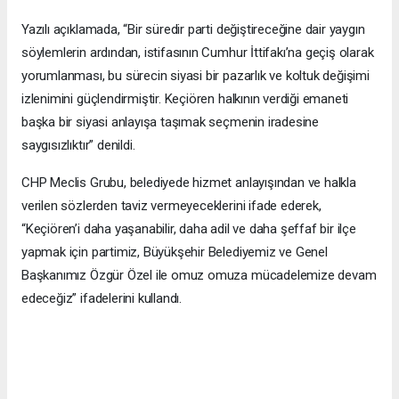
Yazılı açıklamada, “Bir süredir parti değiştireceğine dair yaygın
söylemlerin ardından, istifasının Cumhur İttifakı’na geçiş olarak
yorumlanması, bu sürecin siyasi bir pazarlık ve koltuk değişimi
izlenimini güçlendirmiştir. Keçiören halkının verdiği emaneti
başka bir siyasi anlayışa taşımak seçmenin iradesine
saygısızlıktır” denildi.
CHP Meclis Grubu, belediyede hizmet anlayışından ve halkla
verilen sözlerden taviz vermeyeceklerini ifade ederek,
“Keçiören’i daha yaşanabilir, daha adil ve daha şeffaf bir ilçe
yapmak için partimiz, Büyükşehir Belediyemiz ve Genel
Başkanımız Özgür Özel ile omuz omuza mücadelemize devam
edeceğiz” ifadelerini kullandı.