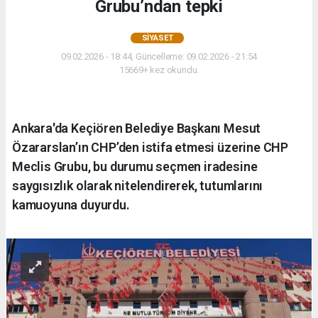
Grubu’ndan tepki
SIYASET
09.02.2026 - 18:44, Güncelleme: 09.02.2026 - 21:54
15669+ kez okundu.
Ankara'da Keçiören Belediye Başkanı Mesut
Özararslan’ın CHP’den istifa etmesi üzerine CHP
Meclis Grubu, bu durumu seçmen iradesine
saygısızlık olarak nitelendirerek, tutumlarını
kamuoyuna duyurdu.