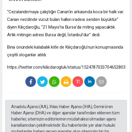
"Cezalandırmaya çalıştığın Canan'ın arkasında koca bir halk var.
Canan nezdinde vücut bulan halkın iradesi senden büyüktür"
diyen Kılıçdaroğlu, "21 Mayıs'ta Bursa'da miting yapacaktık.
Artık mitingin adresi Bursa değil, İstanbul'dur" dedi.
Bina önündeki kalabalık kitle de Kılıçdaroğlu'nun konuşmasında
çeşitli sloganlar atıldı.
https://twitter.com/kilicdarogluk/status/1524787033704652803
Anadolu Ajansı (AA), İhlas Haber Ajansı (İHA), Demirören
Haber Ajansı (DHA) ve diğer ajanslar tarafından eklenen tüm
haberler, sitemizin editörlerinin müdahalesi olmadan ajans
kanallarından çekilmektedir. Bu haberlerde yer alan hukuki
muhataplar haberi geçen ajanslar olup sitemizin hiç bir