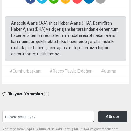
Anadolu Ajansı (AA), İhlas Haber Ajansı (İHA), Demirören
Haber Ajansı (DHA) ve diğer ajanslar tarafından eklenen tüm
haberler, sitemizin editörlerinin müdahalesi olmadan ajans
kanallarından çekilmektedir. Bu haberlerde yer alan hukuki
muhataplar haberi geçen ajanslar olup sitemizin hiç bir
editörü sorumlu tutulamaz...
#Cumhurbaşkanı
#Recep Tayyip Erdoğan
#atama
Okuyucu Yorumları
(0)
Gönder
Yorum yazarak Topluluk Kuralları’nı kabul etmiş bulunuyor ve gazetehalk.com