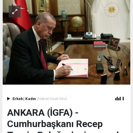
Erkek
|
Kadın
(Haberi Sesli Oku)
ANKARA (İGFA) -
Cumhurbaşkanı Recep