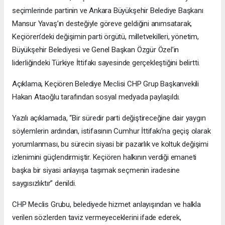
seçimlerinde partinin ve Ankara Büyükşehir Belediye Başkanı
Mansur Yavaş’ın desteğiyle göreve geldiğini anımsatarak,
Keçiören’deki değişimin parti örgütü, milletvekilleri, yönetim,
Büyükşehir Belediyesi ve Genel Başkan Özgür Özel’in
liderliğindeki Türkiye İttifakı sayesinde gerçekleştiğini belirtti.
Açıklama, Keçiören Belediye Meclisi CHP Grup Başkanvekili
Hakan Ataoğlu tarafından sosyal medyada paylaşıldı.
Yazılı açıklamada, “Bir süredir parti değiştireceğine dair yaygın
söylemlerin ardından, istifasının Cumhur İttifakı’na geçiş olarak
yorumlanması, bu sürecin siyasi bir pazarlık ve koltuk değişimi
izlenimini güçlendirmiştir. Keçiören halkının verdiği emaneti
başka bir siyasi anlayışa taşımak seçmenin iradesine
saygısızlıktır” denildi.
CHP Meclis Grubu, belediyede hizmet anlayışından ve halkla
verilen sözlerden taviz vermeyeceklerini ifade ederek,