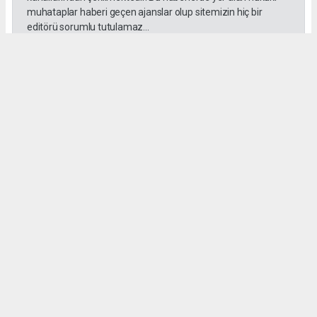
muhataplar haberi geçen ajanslar olup sitemizin hiç bir
editörü sorumlu tutulamaz...
#Ankara
#Keçiören Belediyesi
#CHP
#Cumhuriyet Halk Partisi
#Mesut Özararslan
Okuyucu Yorumları
(0)
Gönder
Yorum yazarak Topluluk Kuralları’nı kabul etmiş bulunuyor ve gazetehalk.com
sitesine yaptığınız yorumunuzla ilgili doğrudan veya dolaylı tüm sorumluluğu tek
başınıza üstleniyorsunuz. Yazılan tüm yorumlardan site yönetimi hiçbir şekilde
sorumlu tutulamaz.