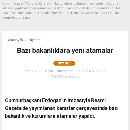
Yorum yazarak Topluluk Kuralları’nı kabul etmiş bulunuyor ve gazetehalk.com
sitesine yaptığınız yorumunuzla ilgili doğrudan veya dolaylı tüm sorumluluğu tek
başınıza üstleniyorsunuz. Yazılan tüm yorumlardan site yönetimi hiçbir şekilde
sorumlu tutulamaz.
Anasayfa
Siyaset
Bazı bakanlıklara yeni atamalar
SIYASET
27.12.2025 - 07:49, Güncelleme: 27.12.2025 - 10:52
17587+ kez okundu.
Cumhurbaşkanı Erdoğan’ın imzasıyla Resmi
Gazete’de yayımlanan kararlar çerçevesinde bazı
bakanlık ve kurumlara atamalar yapıldı.