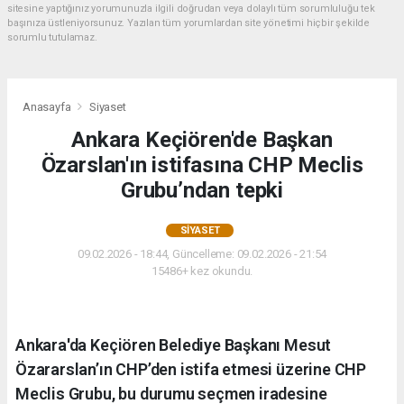
sitesine yaptığınız yorumunuzla ilgili doğrudan veya dolaylı tüm sorumluluğu tek
başınıza üstleniyorsunuz. Yazılan tüm yorumlardan site yönetimi hiçbir şekilde
sorumlu tutulamaz.
Anasayfa
Siyaset
Ankara Keçiören'de Başkan
Özarslan'ın istifasına CHP Meclis
Grubu’ndan tepki
SIYASET
09.02.2026 - 18:44, Güncelleme: 09.02.2026 - 21:54
15486+ kez okundu.
Ankara'da Keçiören Belediye Başkanı Mesut
Özararslan’ın CHP’den istifa etmesi üzerine CHP
Meclis Grubu, bu durumu seçmen iradesine