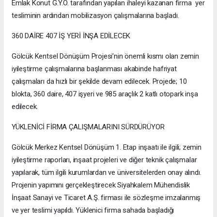
Emlak Konut G.Y.O. tarafından yapılan ihaleyi kazanan firma yer
tesliminin ardından mobilizasyon çalışmalarına başladı.
360 DAİRE 407 İŞ YERİ İNŞA EDİLECEK
Gölcük Kentsel Dönüşüm Projesi’nin önemli kısmı olan zemin
iyileştirme çalışmalarına başlanması akabinde hafriyat
çalışmaları da hızlı bir şekilde devam edilecek. Projede; 10
blokta, 360 daire, 407 işyeri ve 985 araçlık 2 katlı otopark inşa
edilecek.
YÜKLENİCİ FİRMA ÇALIŞMALARINI SÜRDÜRÜYOR
Gölcük Merkez Kentsel Dönüşüm 1. Etap inşaatı ile ilgili; zemin
iyileştirme raporları, inşaat projeleri ve diğer teknik çalışmalar
yapılarak, tüm ilgili kurumlardan ve üniversitelerden onay alındı.
Projenin yapımını gerçekleştirecek Siyahkalem Mühendislik
İnşaat Sanayi ve Ticaret A.Ş. firması ile sözleşme imzalanmış
ve yer teslimi yapıldı. Yüklenici firma sahada başladığı