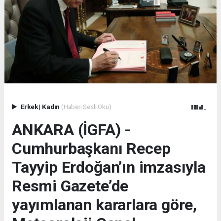
Erkek
|
Kadın
(Haberi Sesli Oku)
ANKARA (İGFA) -
Cumhurbaşkanı Recep
Tayyip Erdoğan’ın imzasıyla
Resmi Gazete’de
yayımlanan kararlara göre,