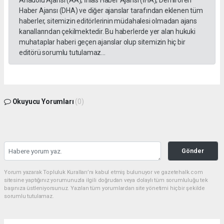
Anadolu Ajansı (AA), İhlas Haber Ajansı (İHA), Demirören
Haber Ajansı (DHA) ve diğer ajanslar tarafından eklenen tüm
haberler, sitemizin editörlerinin müdahalesi olmadan ajans
kanallarından çekilmektedir. Bu haberlerde yer alan hukuki
muhataplar haberi geçen ajanslar olup sitemizin hiç bir
editörü sorumlu tutulamaz...
Okuyucu Yorumları
(0)
Gönder
Yorum yazarak Topluluk Kuralları’nı kabul etmiş bulunuyor ve gazetehalk.com
sitesine yaptığınız yorumunuzla ilgili doğrudan veya dolaylı tüm sorumluluğu tek
başınıza üstleniyorsunuz. Yazılan tüm yorumlardan site yönetimi hiçbir şekilde
sorumlu tutulamaz.