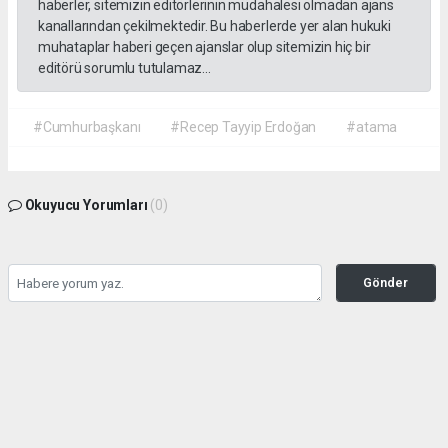
haberler, sitemizin editörlerinin müdahalesi olmadan ajans
kanallarından çekilmektedir. Bu haberlerde yer alan hukuki
muhataplar haberi geçen ajanslar olup sitemizin hiç bir
editörü sorumlu tutulamaz...
#Cumhurbaşkanı
#Recep Tayyip Erdoğan
#atama
Okuyucu Yorumları
(0)
Gönder
Yorum yazarak Topluluk Kuralları’nı kabul etmiş bulunuyor ve gazetehalk.com
sitesine yaptığınız yorumunuzla ilgili doğrudan veya dolaylı tüm sorumluluğu tek
başınıza üstleniyorsunuz. Yazılan tüm yorumlardan site yönetimi hiçbir şekilde
sorumlu tutulamaz.