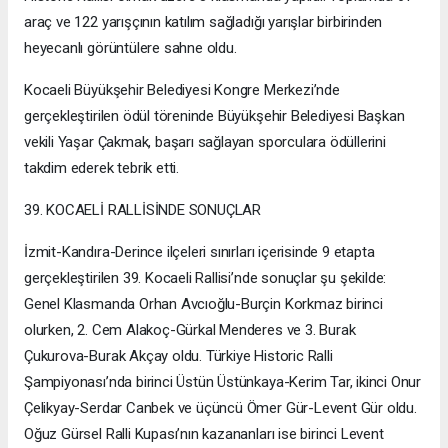
araç ve 122 yarışçının katılım sağladığı yarışlar birbirinden
heyecanlı görüntülere sahne oldu.
Kocaeli Büyükşehir Belediyesi Kongre Merkezi’nde
gerçekleştirilen ödül töreninde Büyükşehir Belediyesi Başkan
vekili Yaşar Çakmak, başarı sağlayan sporculara ödüllerini
takdim ederek tebrik etti.
39. KOCAELİ RALLİSİNDE SONUÇLAR
İzmit-Kandıra-Derince ilçeleri sınırları içerisinde 9 etapta
gerçekleştirilen 39. Kocaeli Rallisi’nde sonuçlar şu şekilde:
Genel Klasmanda Orhan Avcıoğlu-Burçin Korkmaz birinci
olurken, 2. Cem Alakoç-Gürkal Menderes ve 3. Burak
Çukurova-Burak Akçay oldu. Türkiye Historic Ralli
Şampiyonası’nda birinci Üstün Üstünkaya-Kerim Tar, ikinci Onur
Çelikyay-Serdar Canbek ve üçüncü Ömer Gür-Levent Gür oldu.
Oğuz Gürsel Ralli Kupası’nın kazananları ise birinci Levent