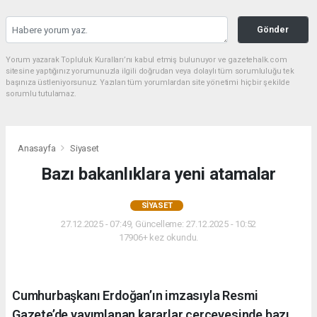
Gönder
Yorum yazarak Topluluk Kuralları’nı kabul etmiş bulunuyor ve gazetehalk.com
sitesine yaptığınız yorumunuzla ilgili doğrudan veya dolaylı tüm sorumluluğu tek
başınıza üstleniyorsunuz. Yazılan tüm yorumlardan site yönetimi hiçbir şekilde
sorumlu tutulamaz.
Anasayfa
Siyaset
Bazı bakanlıklara yeni atamalar
SIYASET
27.12.2025 - 07:49, Güncelleme: 27.12.2025 - 10:52
17906+ kez okundu.
Cumhurbaşkanı Erdoğan’ın imzasıyla Resmi
Gazete’de yayımlanan kararlar çerçevesinde bazı