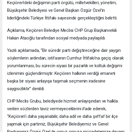
Keçiören’deki değişimin parti örgütü, milletvekilleri, yönetim,
Büyükşehir Belediyesi ve Genel Başkan Özgür Özel’in
liderliğindeki Türkiye İttifakı sayesinde gerçekleştiğini belirtti.
Açıklama, Keçiören Belediye Meclisi CHP Grup Başkanvekili
Hakan Ataoğlu tarafından sosyal medyada paylaşıldı.
Yazılı açıklamada, “Bir süredir parti değiştireceğine dair yaygın
söylemlerin ardından, istifasının Cumhur İttifakı’na geçiş olarak
yorumlanması, bu sürecin siyasi bir pazarlık ve koltuk değişimi
izlenimini güçlendirmiştir. Keçiören halkının verdiği emaneti
başka bir siyasi anlayışa taşımak seçmenin iradesine
saygısızlıktır” denildi.
CHP Meclis Grubu, belediyede hizmet anlayışından ve halkla
verilen sözlerden taviz vermeyeceklerini ifade ederek,
“Keçiören’i daha yaşanabilir, daha adil ve daha şeffaf bir ilçe
yapmak için partimiz, Büyükşehir Belediyemiz ve Genel
Başkanımız Özgür Özel ile omuz omuza mücadelemize devam