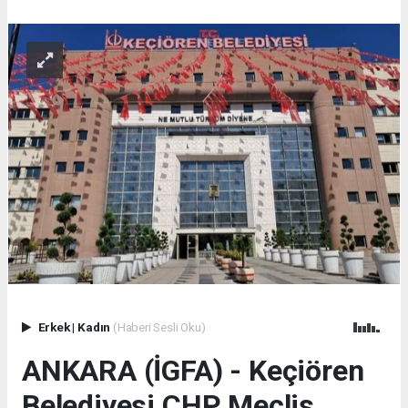
Erkek
|
Kadın
(Haberi Sesli Oku)
ANKARA (İGFA) - Keçiören
Belediyesi CHP Meclis