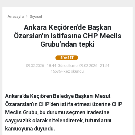
Anasayfa
Siyaset
Ankara Keçiören'de Başkan
Özarslan'ın istifasına CHP Meclis
Grubu’ndan tepki
SIYASET
09.02.2026 - 18:44, Güncelleme: 09.02.2026 - 21:54
15536+ kez okundu.
Ankara'da Keçiören Belediye Başkanı Mesut
Özararslan’ın CHP’den istifa etmesi üzerine CHP
Meclis Grubu, bu durumu seçmen iradesine
saygısızlık olarak nitelendirerek, tutumlarını
kamuoyuna duyurdu.