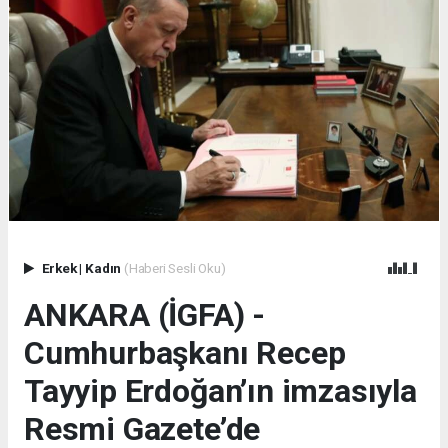
Erkek
|
Kadın
(Haberi Sesli Oku)
ANKARA (İGFA) -
Cumhurbaşkanı Recep
Tayyip Erdoğan’ın imzasıyla
Resmi Gazete’de