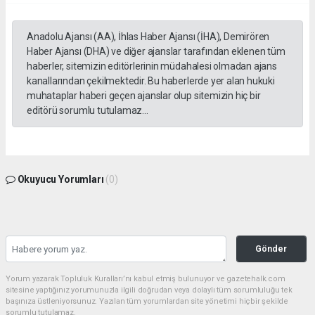
Anadolu Ajansı (AA), İhlas Haber Ajansı (İHA), Demirören
Haber Ajansı (DHA) ve diğer ajanslar tarafından eklenen tüm
haberler, sitemizin editörlerinin müdahalesi olmadan ajans
kanallarından çekilmektedir. Bu haberlerde yer alan hukuki
muhataplar haberi geçen ajanslar olup sitemizin hiç bir
editörü sorumlu tutulamaz...
Okuyucu Yorumları
(0)
Gönder
Yorum yazarak Topluluk Kuralları’nı kabul etmiş bulunuyor ve gazetehalk.com
sitesine yaptığınız yorumunuzla ilgili doğrudan veya dolaylı tüm sorumluluğu tek
başınıza üstleniyorsunuz. Yazılan tüm yorumlardan site yönetimi hiçbir şekilde
sorumlu tutulamaz.