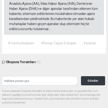
Anadolu Ajansı (AA), İhlas Haber Ajansı (İHA), Demirören
Haber Ajansı (DHA) ve diğer ajanslar tarafından eklenen tüm
haberler, sitemizin editörlerinin müdahalesi olmadan ajans
kanallarından çekilmektedir. Bu haberlerde yer alan hukuki
muhataplar haberi geçen ajanslar olup sitemizin hiç bir
editörü sorumlu tutulamaz...
#Cumhurbaşkanı
#Recep Tayyip Erdoğan
#atama
Okuyucu Yorumları
(0)
Gönder
Yorum yazarak Topluluk Kuralları’nı kabul etmiş bulunuyor ve gazetehalk.com
sitesine yaptığınız yorumunuzla ilgili doğrudan veya dolaylı tüm sorumluluğu tek
başınıza üstleniyorsunuz. Yazılan tüm yorumlardan site yönetimi hiçbir şekilde
sorumlu tutulamaz.