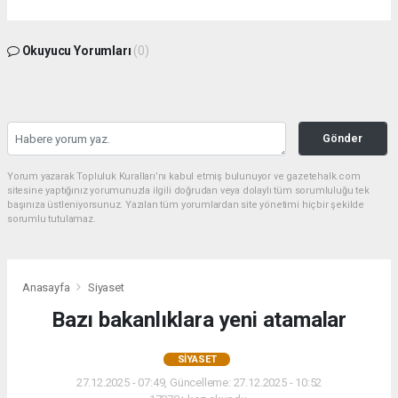
Okuyucu Yorumları
(0)
Gönder
Yorum yazarak Topluluk Kuralları’nı kabul etmiş bulunuyor ve gazetehalk.com
sitesine yaptığınız yorumunuzla ilgili doğrudan veya dolaylı tüm sorumluluğu tek
başınıza üstleniyorsunuz. Yazılan tüm yorumlardan site yönetimi hiçbir şekilde
sorumlu tutulamaz.
Anasayfa
Siyaset
Bazı bakanlıklara yeni atamalar
SIYASET
27.12.2025 - 07:49, Güncelleme: 27.12.2025 - 10:52