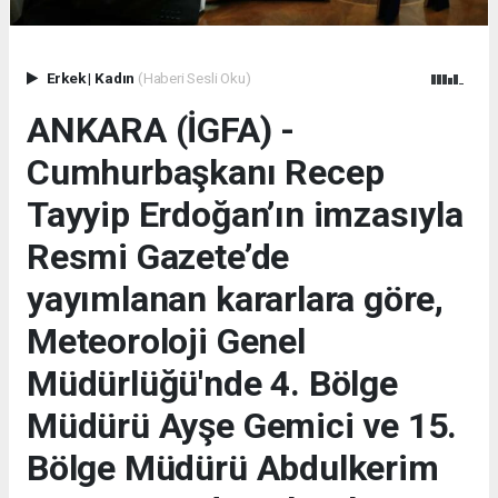
Erkek
|
Kadın
(Haberi Sesli Oku)
ANKARA (İGFA) -
Cumhurbaşkanı Recep
Tayyip Erdoğan’ın imzasıyla
Resmi Gazete’de
yayımlanan kararlara göre,
Meteoroloji Genel
Müdürlüğü'nde 4. Bölge
Müdürü Ayşe Gemici ve 15.
Bölge Müdürü Abdulkerim