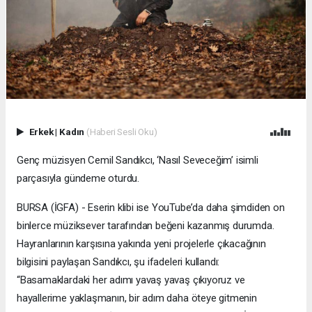
Erkek
|
Kadın
(Haberi Sesli Oku)
Genç müzisyen Cemil Sandıkcı, ‘Nasıl Seveceğim’ isimli
parçasıyla gündeme oturdu.
BURSA (İGFA) - Eserin klibi ise YouTube’da daha şimdiden on
binlerce müziksever tarafından beğeni kazanmış durumda.
Hayranlarının karşısına yakında yeni projelerle çıkacağının
bilgisini paylaşan Sandıkcı, şu ifadeleri kullandı:
“Basamaklardaki her adımı yavaş yavaş çıkıyoruz ve
hayallerime yaklaşmanın, bir adım daha öteye gitmenin