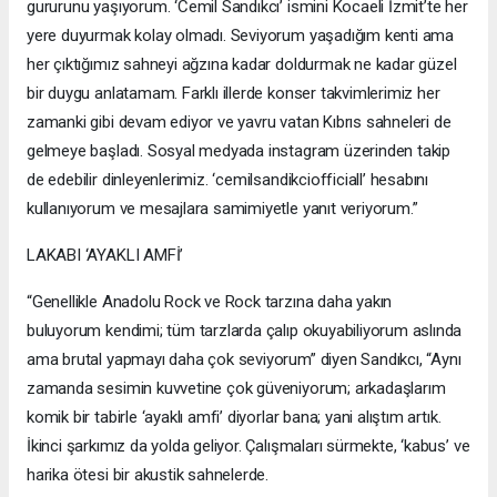
gururunu yaşıyorum. ‘Cemil Sandıkcı’ ismini Kocaeli İzmit’te her
yere duyurmak kolay olmadı. Seviyorum yaşadığım kenti ama
her çıktığımız sahneyi ağzına kadar doldurmak ne kadar güzel
bir duygu anlatamam. Farklı illerde konser takvimlerimiz her
zamanki gibi devam ediyor ve yavru vatan Kıbrıs sahneleri de
gelmeye başladı. Sosyal medyada instagram üzerinden takip
de edebilir dinleyenlerimiz. ‘cemilsandikciofficiall’ hesabını
kullanıyorum ve mesajlara samimiyetle yanıt veriyorum.”
LAKABI ‘AYAKLI AMFİ’
“Genellikle Anadolu Rock ve Rock tarzına daha yakın
buluyorum kendimi; tüm tarzlarda çalıp okuyabiliyorum aslında
ama brutal yapmayı daha çok seviyorum” diyen Sandıkcı, “Aynı
zamanda sesimin kuvvetine çok güveniyorum; arkadaşlarım
komik bir tabirle ‘ayaklı amfi’ diyorlar bana; yani alıştım artık.
İkinci şarkımız da yolda geliyor. Çalışmaları sürmekte, ‘kabus’ ve
harika ötesi bir akustik sahnelerde.