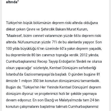
altında”
Türkiye'nin büyük bölümünün deprem riski altında olduğuna
dikkat çeken Çevre ve Şehircilik Bakanı Murat Kurum,
“Maalesef, bizim cennet vatanımızın yüzde 66'sı deprem riski
altında. Nüfusumuzun yüzde 71'i de bu alanlarda yaşıyor. Son
100 yılda büyüklüğü 6'nın üzerinde 60'a yakın deprem yaşadık,
bu depremlerde 80 bin canımızı toprağa verdik. 2012 yılında;
Cumhurbaşkanımız Recep Tayyip Erdoğan'ın ‘Bedeli ne olursa
olsun yapacağız' sözleriyle, Kentsel Dönüşüm seferberliği
İstanbul'da Gaziosmanpaşa'da başladı. O günden bugüne 81
ilimizde 1 milyon 350 bin konutun dönüşümünü tamamladık.
Bugün de; ‘Türkiye'nin Her Yerinde Kentsel Dönüşüm‘ deprem
dönüşüm diyoruz ve projelerimizi hızlı bir şekilde yapmaya
devam ediyoruz. En son Elazığ ve Malatya'mızda tam 24 bin
konutun çalışmalarını başlatma talimatı Cumhurbaşkanımız