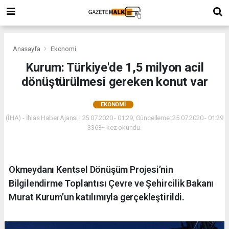
Anasayfa
Ekonomi
Kurum: Türkiye'de 1,5 milyon acil
dönüştürülmesi gereken konut var
EKONOMI
(İHA) - İhlas Haber Ajansı | 25.07.2020 - 01:29, Güncelleme: 25.07.2020 - 01:29
3363+ kez okundu.
Okmeydanı Kentsel Dönüşüm Projesi’nin
Bilgilendirme Toplantısı Çevre ve Şehircilik Bakanı
Murat Kurum’un katılımıyla gerçekleştirildi.