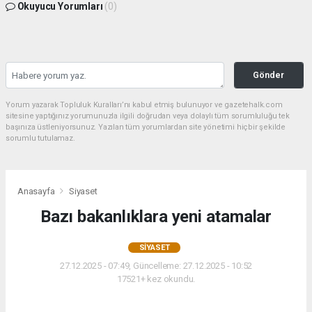
Okuyucu Yorumları
(0)
Gönder
Yorum yazarak Topluluk Kuralları’nı kabul etmiş bulunuyor ve gazetehalk.com
sitesine yaptığınız yorumunuzla ilgili doğrudan veya dolaylı tüm sorumluluğu tek
başınıza üstleniyorsunuz. Yazılan tüm yorumlardan site yönetimi hiçbir şekilde
sorumlu tutulamaz.
Anasayfa
Siyaset
Bazı bakanlıklara yeni atamalar
SIYASET
27.12.2025 - 07:49, Güncelleme: 27.12.2025 - 10:52
17521+ kez okundu.