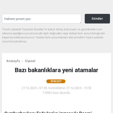
Gönder
Yorum yazarak Topluluk Kuralları’nı kabul etmiş bulunuyor ve gazetehalk.com
sitesine yaptığınız yorumunuzla ilgili doğrudan veya dolaylı tüm sorumluluğu tek
başınıza üstleniyorsunuz. Yazılan tüm yorumlardan site yönetimi hiçbir şekilde
sorumlu tutulamaz.
Anasayfa
Siyaset
Bazı bakanlıklara yeni atamalar
SIYASET
27.12.2025 - 07:49, Güncelleme: 27.12.2025 - 10:52
17492+ kez okundu.