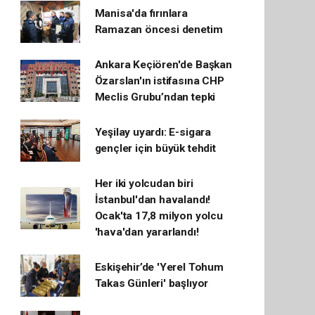
Manisa'da fırınlara
Ramazan öncesi denetim
Ankara Keçiören'de Başkan
Özarslan'ın istifasına CHP
Meclis Grubu’ndan tepki
Yeşilay uyardı: E-sigara
gençler için büyük tehdit
Her iki yolcudan biri
İstanbul'dan havalandı!
Ocak'ta 17,8 milyon yolcu
'hava'dan yararlandı!
Eskişehir’de 'Yerel Tohum
Takas Günleri' başlıyor