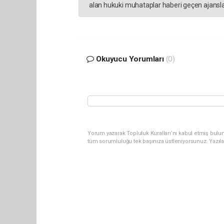
alan hukuki muhataplar haberi geçen ajanslar
Okuyucu Yorumları
(0)
Yorum yazarak Topluluk Kuralları’nı kabul etmiş bulun
tüm sorumluluğu tek başınıza üstleniyorsunuz. Yazıl