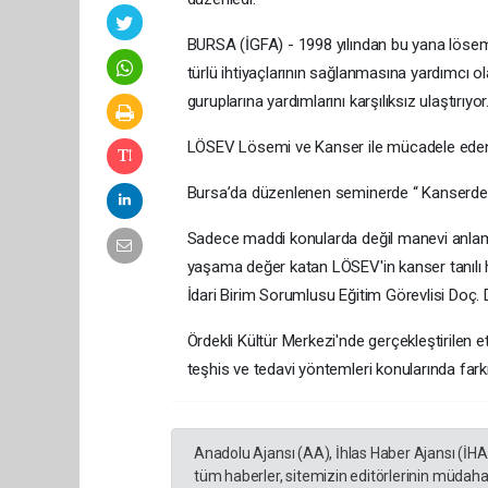
BURSA (İGFA) - 1998 yılından bu yana lösemi
türlü ihtiyaçlarının sağlanmasına yardımcı o
guruplarına yardımlarını karşılıksız ulaştırıyor
LÖSEV Lösemi ve Kanser ile mücadele eden ç
Bursa’da düzenlenen seminerde “ Kanserde Erke
Sadece maddi konularda değil manevi anlamda
yaşama değer katan LÖSEV'in kanser tanılı ha
İdari Birim Sorumlusu Eğitim Görevlisi Doç. 
Ördekli Kültür Merkezi'nde gerçekleştirilen e
teşhis ve tedavi yöntemleri konularında far
Anadolu Ajansı (AA), İhlas Haber Ajansı (İH
tüm haberler, sitemizin editörlerinin müdaha