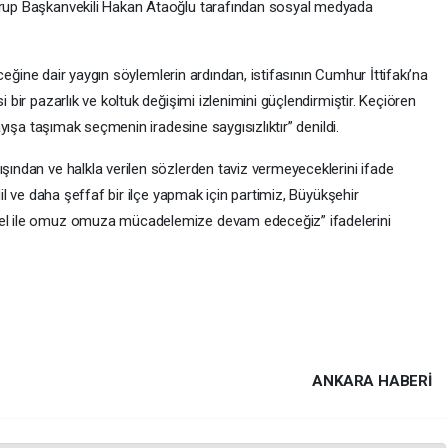
rup Başkanvekili Hakan Ataoğlu tarafından sosyal medyada
eceğine dair yaygın söylemlerin ardından, istifasının Cumhur İttifakı’na
bir pazarlık ve koltuk değişimi izlenimini güçlendirmiştir. Keçiören
ayışa taşımak seçmenin iradesine saygısızlıktır” denildi.
şından ve halkla verilen sözlerden taviz vermeyeceklerini ifade
il ve daha şeffaf bir ilçe yapmak için partimiz, Büyükşehir
el ile omuz omuza mücadelemize devam edeceğiz” ifadelerini
ANKARA HABERİ