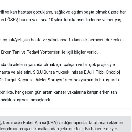
li ve kan hastası çocukların, sağlık ve eğitim başta olmak üzere her
lan LÖSEV, bunun yanı sıra 10 yıldır tüm kanser türlerine ve her yaş
.
ocuk/yetişkin hasta ve yakınlarına farkındalık semineri düzenledi.
n Tanı ve Tedavi Yöntemleri ile ilgili bilgiler verildi.
 da ailelerin yanında olmak için çalışan ve bir çok projesiyle
sta ve ailelerini, S.B.Ü Bursa Yüksek İhtisas E.A.H. Tıbbi Onkoloji
Dr. Turgut Kaçar ile ’Aileler Soruyor’’ sempozyumunda buluşturdu.
tkinlikte, her geçen gün artan kanser vakalarına karşın erken tanı
kındalık oluşması amaçlandı.
A), Demirören Haber Ajansı (DHA) ve diğer ajanslar tarafından eklenen
lesi olmadan ajans kanallarından çekilmektedir. Bu haberlerde yer