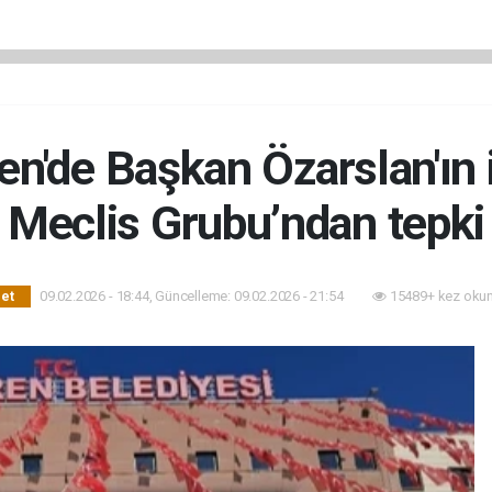
en'de Başkan Özarslan'ın 
Meclis Grubu’ndan tepki
09.02.2026 - 18:44, Güncelleme: 09.02.2026 - 21:54
15489+ kez oku
set