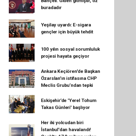
Bahçeli: Giden gitmiştir, öz
buradadır
Yeşilay uyardı: E-sigara
gençler için büyük tehdit
100 yılın sosyal sorumluluk
projesi hayata geçiyor
Ankara Keçiören'de Başkan
Özarslan'ın istifasına CHP
Meclis Grubu’ndan tepki
Eskişehir’de 'Yerel Tohum
Takas Günleri' başlıyor
Her iki yolcudan biri
İstanbul'dan havalandı!