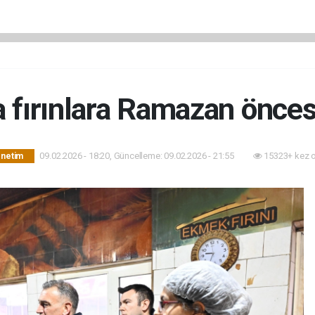
 fırınlara Ramazan önce
09.02.2026 - 18:20, Güncelleme: 09.02.2026 - 21:55
15323+ kez 
önetim