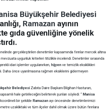
nisa Büyükşehir Belediyesi
anlığı,
Ramazan
ayının
kte gıda güvenliğine yönelik
tırdı.
 genelinde gerçekleştirilen denetimler kapsamında fırınlar mercek altına
e mevzuata uygunluk kriterleri titizlikle incelendi. Denetimler sırasında
erekli idari işlemler uygulanırken,
hijyen
ve temizlik eksiklikleri
rıldı. Daha önce uyarılmasına rağmen eksiklerini gidermeyen
kşehir Belediyesi
Zabıta Daire Başkanı Bilgihan Hasturan,
samlı hale getirileceğini belirterek şunları söyledi: “
Manisa
 koordineli bir şekilde
Ramazan
ayı öncesinde denetimlerimizi
tre uzaklıktaki ve tüm ilçeler dahil olmak üzere bütün fırınlara