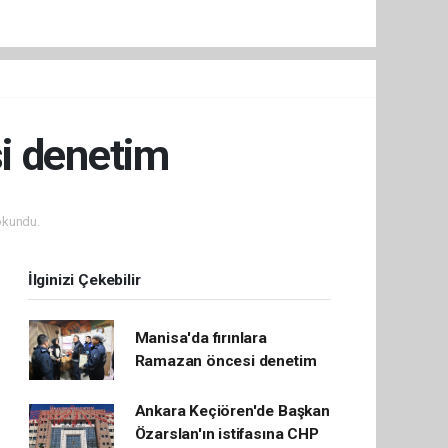
si denetim
okundu.
İlginizi Çekebilir
Manisa'da fırınlara
Ramazan öncesi denetim
Ankara Keçiören'de Başkan
Özarslan'ın istifasına CHP