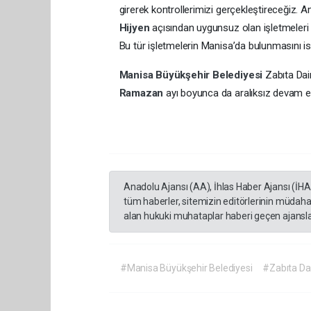
girerek kontrollerimizi gerçekleştireceğiz.
Hijyen
açısından uygunsuz olan işletmeleri 
Bu tür işletmelerin Manisa’da bulunmasını i
Manisa Büyükşehir Belediyesi
Zabıta Dai
Ramazan
ayı boyunca da aralıksız devam 
Anadolu Ajansı (AA), İhlas Haber Ajansı (İH
tüm haberler, sitemizin editörlerinin müdaha
alan hukuki muhataplar haberi geçen ajanslar
#Manisa Büyükşehir Belediyesi
#Zabıta Dai