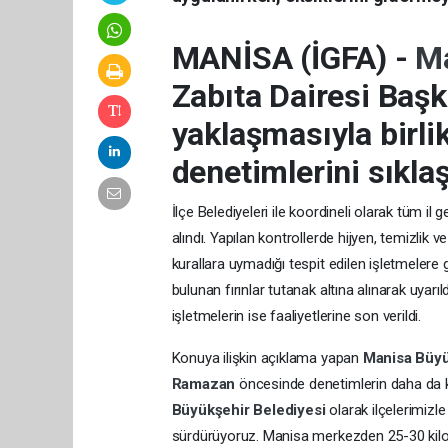
MANİSA (İGFA) -
Ma
Zabıta Dairesi Başk
yaklaşmasıyla birli
denetimlerini sıklaş
İlçe Belediyeleri ile koordineli olarak tüm il
alındı. Yapılan kontrollerde hijyen, temizlik v
kurallara uymadığı tespit edilen işletmelere g
bulunan fırınlar tutanak altına alınarak uya
işletmelerin ise faaliyetlerine son verildi.
Konuya ilişkin açıklama yapan
Manisa Büyü
Ramazan
öncesinde denetimlerin daha da kap
Büyükşehir Belediyesi
olarak ilçelerimizle
sürdürüyoruz. Manisa merkezden 25-30 kilome