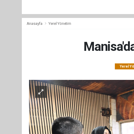
Anasayfa
Yerel Yönetim
Manisa'da
Yerel Y