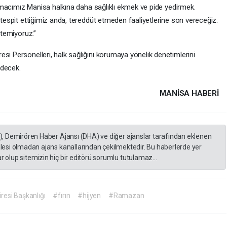
 Amacımız Manisa halkına daha sağlıklı ekmek ve pide yedirmek.
tespit ettiğimiz anda, tereddüt etmeden faaliyetlerine son vereceğiz.
stemiyoruz.”
resi Personelleri, halk sağlığını korumaya yönelik denetimlerini
edecek.
MANISA HABERİ
A), Demirören Haber Ajansı (DHA) ve diğer ajanslar tarafından eklenen
lesi olmadan ajans kanallarından çekilmektedir. Bu haberlerde yer
 olup sitemizin hiç bir editörü sorumlu tutulamaz...
resi Başkanlığı
#fırın
#hijyen
#Ramazan