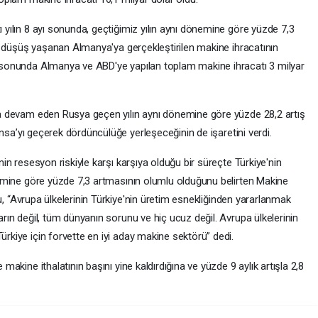
yılın 8 ayı sonunda, geçtiğimiz yılın aynı dönemine göre yüzde 7,3
ay düşüş yaşanan Almanya'ya gerçekleştirilen makine ihracatının
 sonunda Almanya ve ABD'ye yapılan toplam makine ihracatı 3 milyar
ya devam eden Rusya geçen yılın aynı dönemine göre yüzde 28,2 artış
ransa’yı geçerek dördüncülüğe yerleşeceğinin de işaretini verdi.
in resesyon riskiyle karşı karşıya olduğu bir süreçte Türkiye'nin
nemine göre yüzde 7,3 artmasının olumlu olduğunu belirten Makine
ğlu, “Avrupa ülkelerinin Türkiye'nin üretim esnekliğinden yararlanmak
rın değil, tüm dünyanın sorunu ve hiç ucuz değil. Avrupa ülkelerinin
rkiye için forvette en iyi aday makine sektörü” dedi.
makine ithalatının başını yine kaldırdığına ve yüzde 9 aylık artışla 2,8