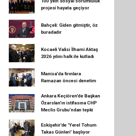
100 yılın sosyal sorumluluk
projesi hayata geçiyor
Bahçeli: Giden gitmiştir, öz
buradadır
Kocaeli Valisi İlhami Aktaş
2026 yılını halk ile kutladı
Manisa'da fırınlara
Ramazan öncesi denetim
Ankara Keçiören'de Başkan
Özarslan'ın istifasına CHP
Meclis Grubu’ndan tepki
Eskişehir’de 'Yerel Tohum
Takas Günleri' başlıyor