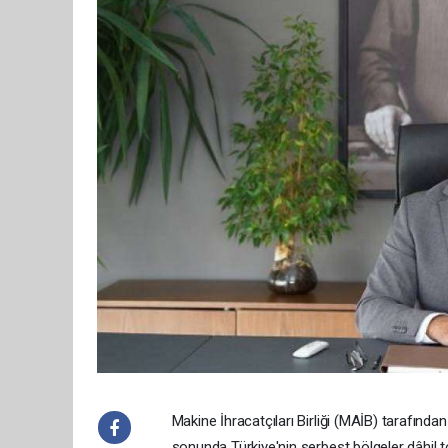
Makine İhracatçıları Birliği (MAİB) tarafından
sonunda Türkiye'nin serbest bölgeler dâhil t