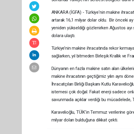
ANKARA (İGFA) - Türkiye'nin makine ihracatı 
artarak 16,1 milyar dolar oldu. Bir önceki 
yeniden yükseldiği gözlenirken Ağustos ayı
dolara ulaştı.
Türkiye’nin makine ihracatında rekor kırma
sağlarken, yıl bitmeden Birleşik Krallık ve F
Dünyanın en fazla makine satın alan ülkelerin
makine ihracatının geçtiğimiz yılın aynı dö
İhracatçıları Birliği Başkanı Kutlu Karavelio
istemesi çok doğal. Fakat enerji sadece onla
savunmada açıklar verdiği bu mücadelede, Tü
Karavelioğlu, TÜİK’in Temmuz verilerine göre 
milyar doları bulduğuna dikkat çekti.