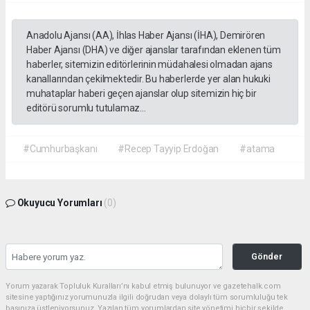
Anadolu Ajansı (AA), İhlas Haber Ajansı (İHA), Demirören
Haber Ajansı (DHA) ve diğer ajanslar tarafından eklenen tüm
haberler, sitemizin editörlerinin müdahalesi olmadan ajans
kanallarından çekilmektedir. Bu haberlerde yer alan hukuki
muhataplar haberi geçen ajanslar olup sitemizin hiç bir
editörü sorumlu tutulamaz...
#Cumhurbaşkanı
#Recep Tayyip Erdoğan
#atama
Okuyucu Yorumları
(0)
Gönder
Yorum yazarak Topluluk Kuralları’nı kabul etmiş bulunuyor ve gazetehalk.com
sitesine yaptığınız yorumunuzla ilgili doğrudan veya dolaylı tüm sorumluluğu tek
başınıza üstleniyorsunuz. Yazılan tüm yorumlardan site yönetimi hiçbir şekilde