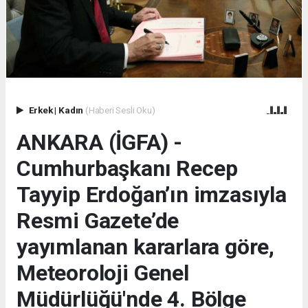
Erkek
|
Kadın
(Haberi Sesli Oku)
ANKARA (İGFA) -
Cumhurbaşkanı Recep
Tayyip Erdoğan’ın imzasıyla
Resmi Gazete’de
yayımlanan kararlara göre,
Meteoroloji Genel
Müdürlüğü'nde 4. Bölge