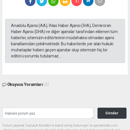
Anadolu Ajansı (AA), İhlas Haber Ajansı (İHA), Demirören
Haber Ajansı (DHA) ve diğer ajanslar tarafından eklenen tüm
haberler, sitemizin editörlerinin müdahalesi olmadan ajans
kanallarından çekilmektedir. Bu haberlerde yer alan hukuki
muhataplar haberi geçen ajanslar olup sitemizin hiç bir
editörü sorumlu tutulamaz...
Okuyucu Yorumları
(0)
Gönder
Yorum yazarak Topluluk Kuralları’nı kabul etmiş bulunuyor ve gazetehalk.com