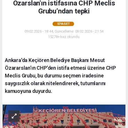
Özarslan'ın istifasına CHP Meclis
Grubu’ndan tepki
SIYASET
09.02.2026 - 18:44, Güncelleme: 09.02.2026 - 21:54
15278+ kez okundu.
Ankara'da Keçiören Belediye Başkanı Mesut
Özararslan’ın CHP’den istifa etmesi üzerine CHP
Meclis Grubu, bu durumu seçmen iradesine
saygısızlık olarak nitelendirerek, tutumlarını
kamuoyuna duyurdu.