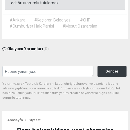
editörü sorumlu tutulamaz...
#Ankara
#Keçiören Belediyesi
#CHP
#Cumhuriyet Halk Partisi
#Mesut Özararslan
Okuyucu Yorumları
(0)
Gönder
Yorum yazarak Topluluk Kuralları’nı kabul etmiş bulunuyor ve gazetehalk.com
sitesine yaptığınız yorumunuzla ilgili doğrudan veya dolaylı tüm sorumluluğu tek
başınıza üstleniyorsunuz. Yazılan tüm yorumlardan site yönetimi hiçbir şekilde
sorumlu tutulamaz.
Anasayfa
Siyaset