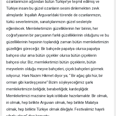
ozanlarımızın ağzından bütün Türkiye’ye teşmil edilmiş ve
Türkiye insanı bu güzel ozanların sesini dinlemekten zevk
almışlardır. İnşallah Arguvan’daki törende de ozanlarımızın,
türkü severlerimizin, sanatçılarımızın güzel sesleriyle
eğlenilecek. Memleketimizin güzelliklerinin her birinin, her
coğrafyasının bir parçasının farklı güzelliklerinin olduğunu ve bu
güzelliklerinin hepsinin toplandığı zaman bütün memleketimizin
güzelliğini göreceğiz. Bir bahçede papatya olursa papatya
bahçesi olur ama bütün çiçekler olursa bütün çiçeklerin
bahçesi olur. Biz, memleketimizi bütün çiçeklerin, bütün
meyvelerin olduğu meyve bahçeleri, çiçek bahçeleri görmek
istiyoruz. Hani Nazım Hikmet diyor ya; “ Bir ağaç gibi hür, bir
orman gibi kardeşçesine” Bizim söyleyeceğimiz şarkı
memleketimizin birliğidir, beraberliğidir, kardeşliğidir.
Memleketimizi mazisine layık istikbale hazırlamaktır. Bir olmak,
iri olmak, hep birlikte Arguvan olmak, hep birlikte Malatya
olmak, hep birlikte Türkiye olmak dileğiyle. Festivalimiz hayırlı