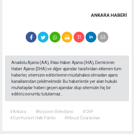
ANKARA HABERİ
Anadolu Ajansı (AA), İhlas Haber Ajansı (İHA), Demirören
Haber Ajansı (DHA) ve diğer ajanslar tarafından eklenen tüm
haberler, sitemizin editörlerinin müdahalesi olmadan ajans
kanallarından çekilmektedir. Bu haberlerde yer alan hukuki
muhataplar haberi geçen ajanslar olup sitemizin hiç bir
editörü sorumlu tutulamaz...
#Ankara
#Keçiören Belediyesi
#CHP
#Cumhuriyet Halk Partisi
#Mesut Özararslan