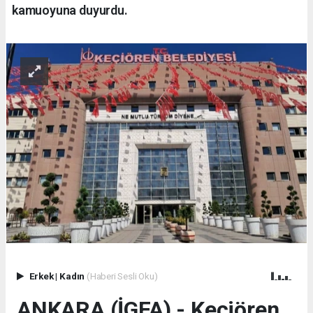
kamuoyuna duyurdu.
Erkek
|
Kadın
(Haberi Sesli Oku)
ANKARA (İGFA) - Keçiören