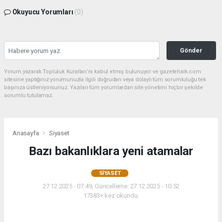
Okuyucu Yorumları
(0)
Gönder
Yorum yazarak Topluluk Kuralları’nı kabul etmiş bulunuyor ve gazetehalk.com
sitesine yaptığınız yorumunuzla ilgili doğrudan veya dolaylı tüm sorumluluğu tek
başınıza üstleniyorsunuz. Yazılan tüm yorumlardan site yönetimi hiçbir şekilde
sorumlu tutulamaz.
Anasayfa
Siyaset
Bazı bakanlıklara yeni atamalar
SIYASET
27.12.2025 - 07:49, Güncelleme: 27.12.2025 - 10:52
17383+ kez okundu.