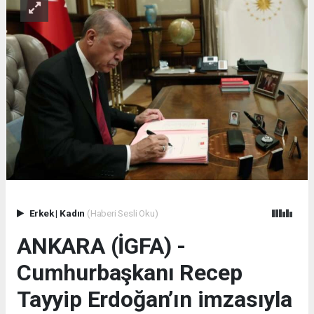
Erkek
|
Kadın
(Haberi Sesli Oku)
ANKARA (İGFA) -
Cumhurbaşkanı Recep
Tayyip Erdoğan’ın imzasıyla