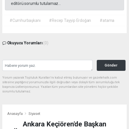
editörü sorumlu tutulamaz...
#Cumhurbaşkanı
#Recep Tayyip Erdoğan
#atama
Okuyucu Yorumları
(0)
Gönder
Yorum yazarak Topluluk Kuralları’nı kabul etmiş bulunuyor ve gazetehalk.com
sitesine yaptığınız yorumunuzla ilgili doğrudan veya dolaylı tüm sorumluluğu tek
başınıza üstleniyorsunuz. Yazılan tüm yorumlardan site yönetimi hiçbir şekilde
sorumlu tutulamaz.
Anasayfa
Siyaset
Ankara Keçiören'de Başkan