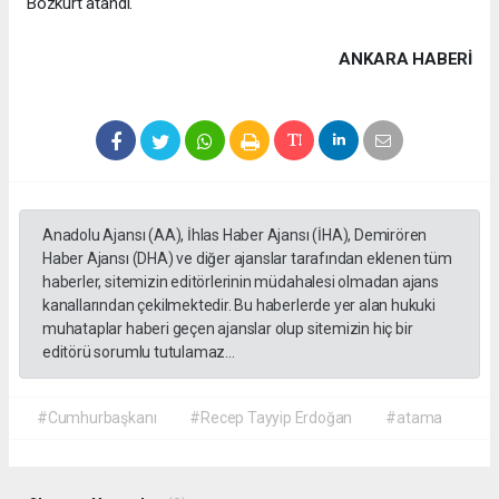
Bozkurt atandı.
ANKARA HABERİ
Anadolu Ajansı (AA), İhlas Haber Ajansı (İHA), Demirören
Haber Ajansı (DHA) ve diğer ajanslar tarafından eklenen tüm
haberler, sitemizin editörlerinin müdahalesi olmadan ajans
kanallarından çekilmektedir. Bu haberlerde yer alan hukuki
muhataplar haberi geçen ajanslar olup sitemizin hiç bir
editörü sorumlu tutulamaz...
#Cumhurbaşkanı
#Recep Tayyip Erdoğan
#atama