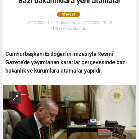
Bazı bakanlıklara yeni atamalar
SIYASET
27.12.2025 - 07:49, Güncelleme: 27.12.2025 - 10:52
17383+ kez okundu.
Cumhurbaşkanı Erdoğan’ın imzasıyla Resmi
Gazete’de yayımlanan kararlar çerçevesinde bazı
bakanlık ve kurumlara atamalar yapıldı.