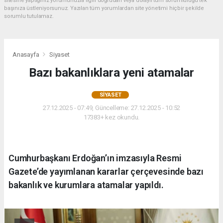
sitesine yaptığınız yorumunuzla ilgili doğrudan veya dolaylı tüm sorumluluğu tek
başınıza üstleniyorsunuz. Yazılan tüm yorumlardan site yönetimi hiçbir şekilde
sorumlu tutulamaz.
Anasayfa
Siyaset
Bazı bakanlıklara yeni atamalar
SIYASET
27.12.2025 - 07:49, Güncelleme: 27.12.2025 - 10:52
17383+ kez okundu.
Cumhurbaşkanı Erdoğan’ın imzasıyla Resmi
Gazete’de yayımlanan kararlar çerçevesinde bazı
bakanlık ve kurumlara atamalar yapıldı.