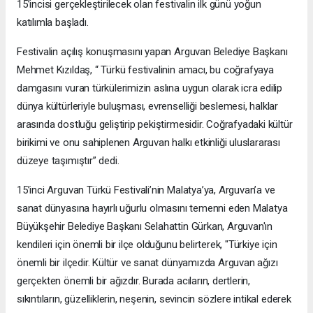
15’incisi gerçekleştirilecek olan festivalin ilk günü yoğun
katılımla başladı.
Festivalin açılış konuşmasını yapan Arguvan Belediye Başkanı
Mehmet Kızıldaş, “ Türkü festivalinin amacı, bu coğrafyaya
damgasını vuran türkülerimizin aslına uygun olarak icra edilip
dünya kültürleriyle buluşması, evrenselliği beslemesi, halklar
arasında dostluğu geliştirip pekiştirmesidir. Coğrafyadaki kültür
birikimi ve onu sahiplenen Arguvan halkı etkinliği uluslararası
düzeye taşımıştır” dedi.
15’inci Arguvan Türkü Festivali’nin Malatya’ya, Arguvan’a ve
sanat dünyasına hayırlı uğurlu olmasını temenni eden Malatya
Büyükşehir Belediye Başkanı Selahattin Gürkan, Arguvan'ın
kendileri için önemli bir ilçe olduğunu belirterek, "Türkiye için
önemli bir ilçedir. Kültür ve sanat dünyamızda Arguvan ağızı
gerçekten önemli bir ağızdır. Burada acıların, dertlerin,
sıkıntıların, güzelliklerin, neşenin, sevincin sözlere intikal ederek