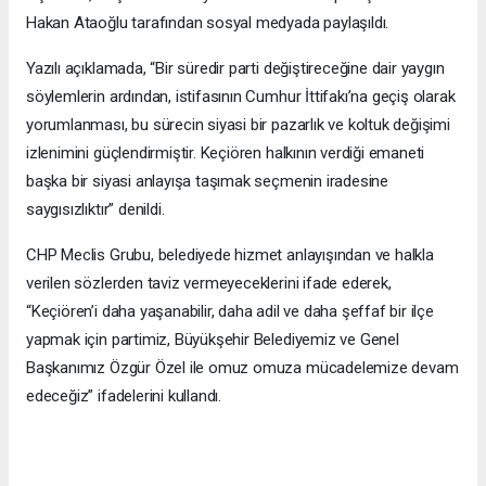
Hakan Ataoğlu tarafından sosyal medyada paylaşıldı.
Yazılı açıklamada, “Bir süredir parti değiştireceğine dair yaygın
söylemlerin ardından, istifasının Cumhur İttifakı’na geçiş olarak
yorumlanması, bu sürecin siyasi bir pazarlık ve koltuk değişimi
izlenimini güçlendirmiştir. Keçiören halkının verdiği emaneti
başka bir siyasi anlayışa taşımak seçmenin iradesine
saygısızlıktır” denildi.
CHP Meclis Grubu, belediyede hizmet anlayışından ve halkla
verilen sözlerden taviz vermeyeceklerini ifade ederek,
“Keçiören’i daha yaşanabilir, daha adil ve daha şeffaf bir ilçe
yapmak için partimiz, Büyükşehir Belediyemiz ve Genel
Başkanımız Özgür Özel ile omuz omuza mücadelemize devam
edeceğiz” ifadelerini kullandı.