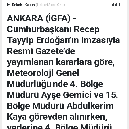
Erkek
|
Kadın
(Haberi Sesli Oku)
ANKARA (İGFA) -
Cumhurbaşkanı Recep
Tayyip Erdoğan’ın imzasıyla
Resmi Gazete’de
yayımlanan kararlara göre,
Meteoroloji Genel
Müdürlüğü'nde 4. Bölge
Müdürü Ayşe Gemici ve 15.
Bölge Müdürü Abdulkerim
Kaya görevden alınırken,
yerlerine 4. Bölge Müdürü