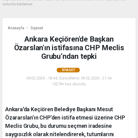
sorumlu tutulamaz.
Anasayfa
Siyaset
Ankara Keçiören'de Başkan
Özarslan'ın istifasına CHP Meclis
Grubu’ndan tepki
SIYASET
09.02.2026 - 18:44, Güncelleme: 09.02.2026 - 21:54
15278+ kez okundu.
Ankara'da Keçiören Belediye Başkanı Mesut
Özararslan’ın CHP’den istifa etmesi üzerine CHP
Meclis Grubu, bu durumu seçmen iradesine
saygısızlık olarak nitelendirerek, tutumlarını