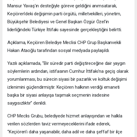
Mansur Yavaş’ın desteğiyle göreve geldiğini anımsatarak,
Keçiören’deki değişimin parti örgütü, milletvekilleri, yönetim,
Büyükşehir Belediyesi ve Genel Başkan Özgür Özel’in
liderliğindeki Türkiye İttifakı sayesinde gerçekleştiğini belirtti.
Açıklama, Keçiören Belediye Meclisi CHP Grup Başkanvekili
Hakan Ataoğlu tarafından sosyal medyada paylaşıldı.
Yazılı açıklamada, “Bir süredir parti değiştireceğine dair yaygın
söylemlerin ardından, istifasının Cumhur İttifakı’na geçiş olarak
yorumlanması, bu sürecin siyasi bir pazarlık ve koltuk değişimi
izlenimini güçlendirmiştir. Keçiören halkının verdiği emaneti
başka bir siyasi anlayışa taşımak seçmenin iradesine
saygısızlıktır” denildi.
CHP Meclis Grubu, belediyede hizmet anlayışından ve halkla
verilen sözlerden taviz vermeyeceklerini ifade ederek,
“Keçiören’i daha yaşanabilir, daha adil ve daha şeffaf bir ilçe