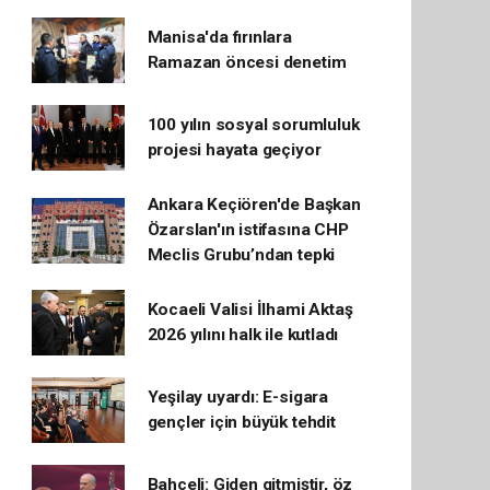
Manisa'da fırınlara
Ramazan öncesi denetim
100 yılın sosyal sorumluluk
projesi hayata geçiyor
Ankara Keçiören'de Başkan
Özarslan'ın istifasına CHP
Meclis Grubu’ndan tepki
Kocaeli Valisi İlhami Aktaş
2026 yılını halk ile kutladı
Yeşilay uyardı: E-sigara
gençler için büyük tehdit
Bahçeli: Giden gitmiştir, öz