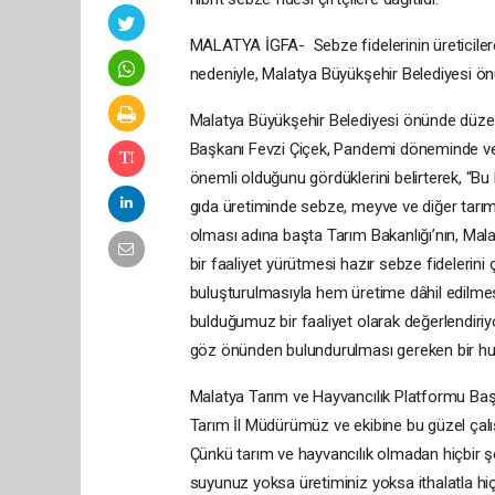
MALATYA İGFA- Sebze fidelerinin üreticilere
nedeniyle, Malatya Büyükşehir Belediyesi ö
Malatya Büyükşehir Belediyesi önünde düze
Başkanı Fevzi Çiçek, Pandemi döneminde ve t
önemli olduğunu gördüklerini belirterek, “B
gıda üretiminde sebze, meyve ve diğer tarım 
olması adına başta Tarım Bakanlığı’nın, Mala
bir faaliyet yürütmesi hazır sebze fidelerini ç
buluşturulmasıyla hem üretime dâhil edilmes
bulduğumuz bir faaliyet olarak değerlendiriy
göz önünden bulundurulması gereken bir hu
Malatya Tarım ve Hayvancılık Platformu Başk
Tarım İl Müdürümüz ve ekibine bu güzel çal
Çünkü tarım ve hayvancılık olmadan hiçbir 
suyunuz yoksa üretiminiz yoksa ithalatla h