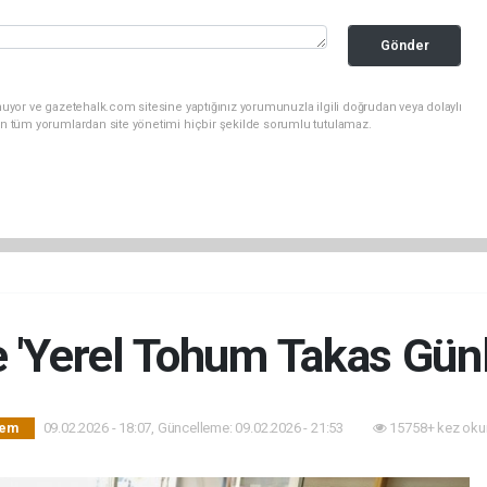
Gönder
uyor ve gazetehalk.com sitesine yaptığınız yorumunuzla ilgili doğrudan veya dolaylı
an tüm yorumlardan site yönetimi hiçbir şekilde sorumlu tutulamaz.
e 'Yerel Tohum Takas Günle
09.02.2026 - 18:07, Güncelleme: 09.02.2026 - 21:53
15758+ kez oku
dem