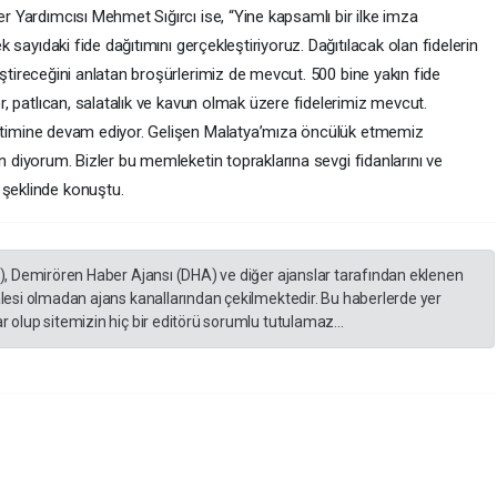
 Yardımcısı Mehmet Sığırcı ise, “Yine kapsamlı bir ilke imza
 sayıdaki fide dağıtımını gerçekleştiriyoruz. Dağıtılacak olan fidelerin
etiştireceğini anlatan broşürlerimiz de mevcut. 500 bine yakın fide
r, patlıcan, salatalık ve kavun olmak üzere fidelerimiz mevcut.
 üretimine devam ediyor. Gelişen Malatya’mıza öncülük etmemiz
sun diyorum. Bizler bu memleketin topraklarına sevgi fidanlarını ve
şeklinde konuştu.
A), Demirören Haber Ajansı (DHA) ve diğer ajanslar tarafından eklenen
lesi olmadan ajans kanallarından çekilmektedir. Bu haberlerde yer
 olup sitemizin hiç bir editörü sorumlu tutulamaz...