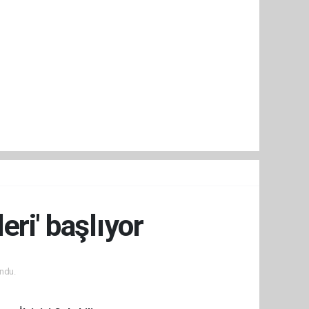
ri' başlıyor
ndu.