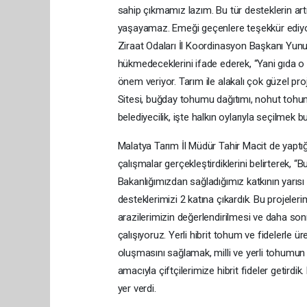
sahip çıkmamız lazım. Bu tür desteklerin a
yaşayamaz. Emeği geçenlere teşekkür ediyo
Ziraat Odaları İl Koordinasyon Başkanı Yun
hükmedeceklerini ifade ederek, “Yani gıda 
önem veriyor. Tarım ile alakalı çok güzel pro
Sitesi, buğday tohumu dağıtımı, nohut tohumu 
belediyecilik, işte halkın oylarıyla seçilme
Malatya Tarım İl Müdür Tahir Macit de yaptı
çalışmalar gerçekleştirdiklerini belirterek, “B
Bakanlığımızdan sağladığımız katkının yarısı
desteklerimizi 2 katına çıkardık. Bu projeler
arazilerimizin değerlendirilmesi ve daha son
çalışıyoruz. Yerli hibrit tohum ve fidelerle 
oluşmasını sağlamak, milli ve yerli tohumun
amacıyla çiftçilerimize hibrit fideler getird
yer verdi.