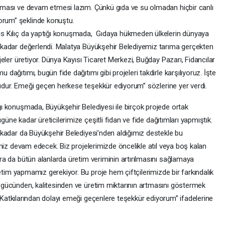
rtması ve devam etmesi lazım. Çünkü gıda ve su olmadan hiçbir canlı
rum” şeklinde konuştu.
us Kılıç da yaptığı konuşmada, Gıdaya hükmeden ülkelerin dünyaya
o kadar değerlendi. Malatya Büyükşehir Belediyemiz tarıma gerçekten
jeler üretiyor. Dünya Kayısı Ticaret Merkezi, Buğday Pazarı, Fidancılar
dağıtımı, bugün fide dağıtımı gibi projeleri takdirle karşılıyoruz. İşte
k budur. Emeği geçen herkese teşekkür ediyorum” sözlerine yer verdi.
ğı konuşmada, Büyükşehir Belediyesi ile birçok projede ortak
ugüne kadar üreticilerimize çeşitli fidan ve fide dağıtımları yapmıştık.
 kadar da Büyükşehir Belediyesi’nden aldığımız destekle bu
imiz devam edecek. Biz projelerimizde öncelikle atıl veya boş kalan
ra da bütün alanlarda üretim veriminin artırılmasını sağlamaya
üretim yapmamız gerekiyor. Bu proje hem çiftçilerimizde bir farkındalık
 gücünden, kalitesinden ve üretim miktarının artmasını göstermek
ik. Katkılarından dolayı emeği geçenlere teşekkür ediyorum” ifadelerine