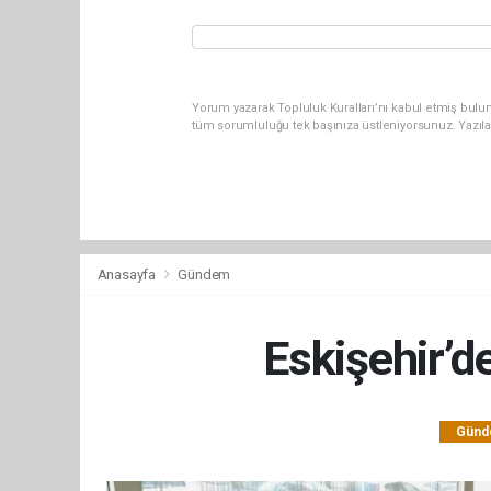
Yorum yazarak Topluluk Kuralları’nı kabul etmiş bulun
tüm sorumluluğu tek başınıza üstleniyorsunuz. Yazıl
Anasayfa
Gündem
Eskişehir’d
Gün