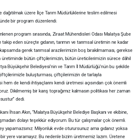
 dağıtılmak üzere İlçe Tarım Müdürlüklerine teslim edilmesi
nünde bir program düzenlendi.
nlenen program sırasında, Ziraat Mühendisleri Odası Malatya Şube
akip eden süreçte gıdanın, tarımın ve tarımsal üretimin ne kadar
u kapsamda gerek tarımsal arazilerimizin boş bırakılmaması, gerekse
üretiminde bütün çiftçilerimizin, bütün üreticilerimizin sürece dâhil
tya Büyükşehir Belediyesi’nin ve Tarım İl Müdürlüğü’nün bu şekilde
iftçilerimizle buluşturması, çiftçilerimizin de tarlayla
i hem de kendi ihtiyaçlarını kendi üretmesi açısından çok önemli
oruz. Dikilmemiş bir karış toprağımız kalmasın politikası her zaman
sustur” dedi.
anı İhsan Akın, “Malatya Büyükşehir Belediye Başkanı ve ekibine,
ışmadan dolayı teşekkür ediyorum. Bu tür çalışmalar çok önemli.
şey yapamazsınız. Milyonluk evde oturursunuz ama gıdanız yoksa
içbir yere varamayız. Bu nedenle bizim üretmemiz lazım. Üretene