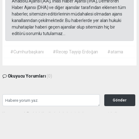
Anadolu Ajansı (AA), İhlas Haber Ajansı (İHA), Demirören
Haber Ajansı (DHA) ve diğer ajanslar tarafından eklenen tüm
haberler, sitemizin editörlerinin müdahalesi olmadan ajans
kanallarından çekilmektedir. Bu haberlerde yer alan hukuki
muhataplar haberi geçen ajanslar olup sitemizin hiç bir
editörü sorumlu tutulamaz...
#Cumhurbaşkanı
#Recep Tayyip Erdoğan
#atama
Okuyucu Yorumları
(0)
Gönder
Yorum yazarak Topluluk Kuralları’nı kabul etmiş bulunuyor ve gazetehalk.com
sitesine yaptığınız yorumunuzla ilgili doğrudan veya dolaylı tüm sorumluluğu tek
başınıza üstleniyorsunuz. Yazılan tüm yorumlardan site yönetimi hiçbir şekilde
sorumlu tutulamaz.