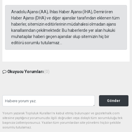
Anadolu Ajansı (AA), İhlas Haber Ajansı (İHA), Demirören
Haber Ajansı (DHA) ve diğer ajanslar tarafından eklenen tüm
haberler, sitemizin editörlerinin müdahalesi olmadan ajans
kanallarından çekilmektedir. Bu haberlerde yer alan hukuki
muhataplar haberi geçen ajanslar olup sitemizin hiç bir
editörü sorumlu tutulamaz...
Okuyucu Yorumları
(0)
Gönder
Yorum yazarak Topluluk Kuralları’nı kabul etmiş bulunuyor ve gazetehalk.com
sitesine yaptığınız yorumunuzla ilgili doğrudan veya dolaylı tüm sorumluluğu tek
başınıza üstleniyorsunuz. Yazılan tüm yorumlardan site yönetimi hiçbir şekilde
sorumlu tutulamaz.