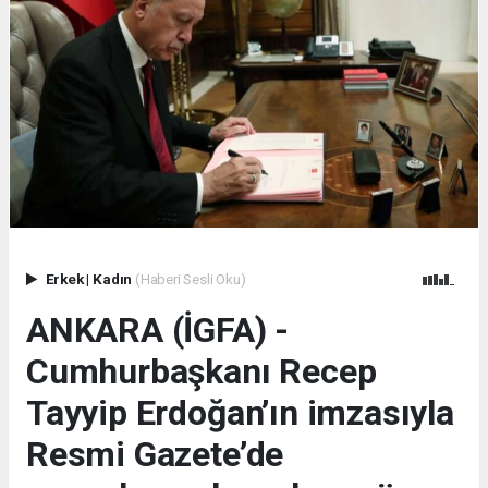
Erkek
|
Kadın
(Haberi Sesli Oku)
ANKARA (İGFA) -
Cumhurbaşkanı Recep
Tayyip Erdoğan’ın imzasıyla
Resmi Gazete’de