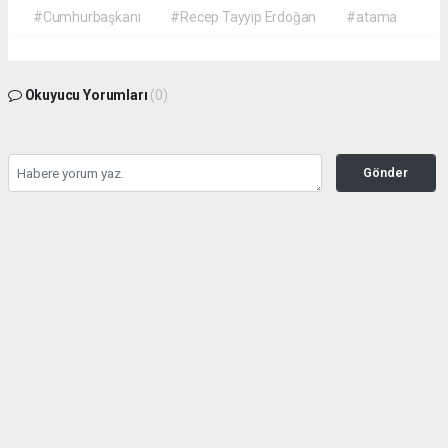
#Cumhurbaşkanı
#Recep Tayyip Erdoğan
#atama
Okuyucu Yorumları
(0)
Gönder
Yorum yazarak Topluluk Kuralları’nı kabul etmiş bulunuyor ve gazetehalk.com
sitesine yaptığınız yorumunuzla ilgili doğrudan veya dolaylı tüm sorumluluğu tek
başınıza üstleniyorsunuz. Yazılan tüm yorumlardan site yönetimi hiçbir şekilde
sorumlu tutulamaz.
haber paketi
haber scripti
haber yazılımı
Tüm hakları saklı tutulmaktadır.Copyright 2026©
Haber Yazılımı:
Web Aksiyon ®