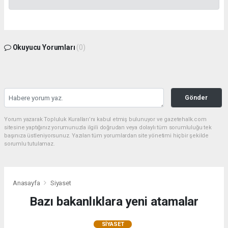
Okuyucu Yorumları
(0)
Gönder
Yorum yazarak Topluluk Kuralları’nı kabul etmiş bulunuyor ve gazetehalk.com
sitesine yaptığınız yorumunuzla ilgili doğrudan veya dolaylı tüm sorumluluğu tek
başınıza üstleniyorsunuz. Yazılan tüm yorumlardan site yönetimi hiçbir şekilde
sorumlu tutulamaz.
Anasayfa
Siyaset
Bazı bakanlıklara yeni atamalar
SIYASET