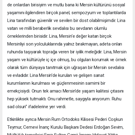
de onlardan birisiyim ve mutlu bana ki Mersin kültürünü sosyal
yaşamını ilgilendiren birçok panel, sempozyum ve toplantılarda
Lina tarafından güvenilir ve sevilen bir dost olabilmişimdir. Lina
vatan ve milli beraberlik sevdalısı bu sevdanın olumlu
örneklerinden birisidir. Lina, Mersin’e değer katan birçok
Mersinliyi son yolculuklarında yalnız bırakmayan, adeta onları
ruhunda taşıyarak toprağa veren bir iyilik meleğidir. Lina, Mersin
yaşam ve kültürüyle iç içe olmuş, bu olguları korumak ve örnek
olarak tüm dünyaya tanıtmak için uğraşan bir Mersin sevdalısı
ve evladıdır. Lina Mersin’de kurulan ve gelişen sanat
kurumlarının kurulması ve güçlenmesinin samimi bir
emekçisiydi. Onun tek amacı Mersin’de yaşam kalitesi çıtasını
hep yüksek tutmaktı. Onu rahmetle, saygıyla anıyorum. Ruhu
sad olsun” ifadelerine yer verdi.
Etkinlikte ayrıca Mersin Rum Ortodoks Kilisesi Pederi Coşkun
Teymur, Cemevi İnanç Kurulu Başkanı Dedesi Erdoğan Sevim,