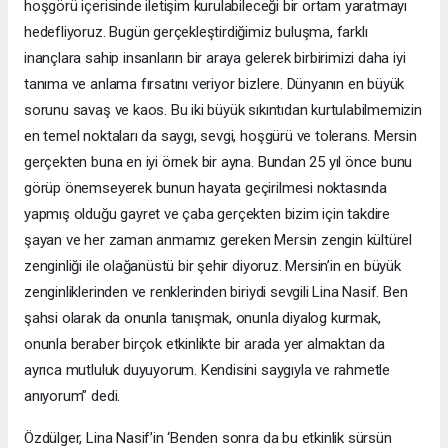
hoşgörü içerisinde iletişim kurulabileceği bir ortam yaratmayı
hedefliyoruz. Bugün gerçekleştirdiğimiz buluşma, farklı
inançlara sahip insanların bir araya gelerek birbirimizi daha iyi
tanıma ve anlama fırsatını veriyor bizlere. Dünyanın en büyük
sorunu savaş ve kaos. Bu iki büyük sıkıntıdan kurtulabilmemizin
en temel noktaları da saygı, sevgi, hoşgürü ve tolerans. Mersin
gerçekten buna en iyi örnek bir ayna. Bundan 25 yıl önce bunu
görüp önemseyerek bunun hayata geçirilmesi noktasında
yapmış olduğu gayret ve çaba gerçekten bizim için takdire
şayan ve her zaman anmamız gereken Mersin zengin kültürel
zenginliği ile olağanüstü bir şehir diyoruz. Mersin’in en büyük
zenginliklerinden ve renklerinden biriydi sevgili Lina Nasif. Ben
şahsi olarak da onunla tanışmak, onunla diyalog kurmak,
onunla beraber birçok etkinlikte bir arada yer almaktan da
ayrıca mutluluk duyuyorum. Kendisini saygıyla ve rahmetle
anıyorum” dedi.
Özdülger, Lina Nasif’in ‘Benden sonra da bu etkinlik sürsün