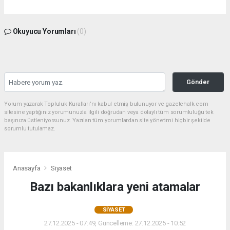
Okuyucu Yorumları
(0)
Gönder
Yorum yazarak Topluluk Kuralları’nı kabul etmiş bulunuyor ve gazetehalk.com
sitesine yaptığınız yorumunuzla ilgili doğrudan veya dolaylı tüm sorumluluğu tek
başınıza üstleniyorsunuz. Yazılan tüm yorumlardan site yönetimi hiçbir şekilde
sorumlu tutulamaz.
Anasayfa
Siyaset
Bazı bakanlıklara yeni atamalar
SIYASET
27.12.2025 - 07:49, Güncelleme: 27.12.2025 - 10:52