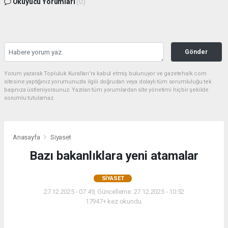
Okuyucu Yorumları
(0)
Gönder
Yorum yazarak Topluluk Kuralları’nı kabul etmiş bulunuyor ve gazetehalk.com
sitesine yaptığınız yorumunuzla ilgili doğrudan veya dolaylı tüm sorumluluğu tek
başınıza üstleniyorsunuz. Yazılan tüm yorumlardan site yönetimi hiçbir şekilde
sorumlu tutulamaz.
Anasayfa
Siyaset
Bazı bakanlıklara yeni atamalar
SIYASET
27.12.2025 - 07:49, Güncelleme: 27.12.2025 - 10:52
17947+ kez okundu.