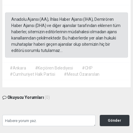
Anadolu Ajansı (AA), İhlas Haber Ajansı (İHA), Demirören
Haber Ajansı (DHA) ve diğer ajanslar tarafından eklenen tüm
haberler, sitemizin editörlerinin müdahalesi olmadan ajans
kanallarından çekilmektedir. Bu haberlerde yer alan hukuki
muhataplar haberi geçen ajanslar olup sitemizin hiç bir
editörü sorumlu tutulamaz...
#Ankara
#Keçiören Belediyesi
#CHP
#Cumhuriyet Halk Partisi
#Mesut Özararslan
Okuyucu Yorumları
(0)
Gönder