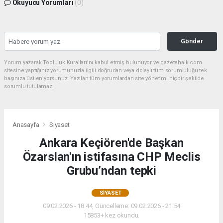
Okuyucu Yorumları
(0)
Gönder
Yorum yazarak Topluluk Kuralları’nı kabul etmiş bulunuyor ve gazetehalk.com
sitesine yaptığınız yorumunuzla ilgili doğrudan veya dolaylı tüm sorumluluğu tek
başınıza üstleniyorsunuz. Yazılan tüm yorumlardan site yönetimi hiçbir şekilde
sorumlu tutulamaz.
Anasayfa
Siyaset
Ankara Keçiören'de Başkan
Özarslan'ın istifasına CHP Meclis
Grubu’ndan tepki
SIYASET
09.02.2026 - 18:44, Güncelleme: 09.02.2026 - 21:54
15853+ kez okundu.