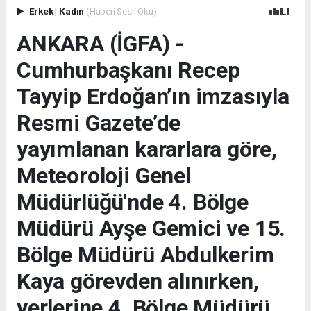
Erkek
|
Kadın
(Haberi Sesli Oku)
ANKARA (İGFA) -
Cumhurbaşkanı Recep
Tayyip Erdoğan’ın imzasıyla
Resmi Gazete’de
yayımlanan kararlara göre,
Meteoroloji Genel
Müdürlüğü'nde 4. Bölge
Müdürü Ayşe Gemici ve 15.
Bölge Müdürü Abdulkerim
Kaya görevden alınırken,
yerlerine 4. Bölge Müdürü