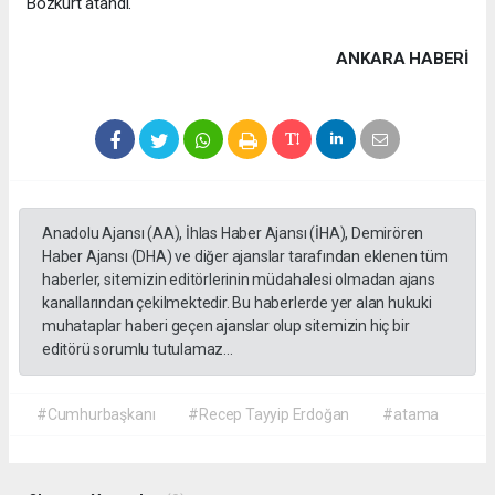
Bozkurt atandı.
ANKARA HABERİ
Anadolu Ajansı (AA), İhlas Haber Ajansı (İHA), Demirören
Haber Ajansı (DHA) ve diğer ajanslar tarafından eklenen tüm
haberler, sitemizin editörlerinin müdahalesi olmadan ajans
kanallarından çekilmektedir. Bu haberlerde yer alan hukuki
muhataplar haberi geçen ajanslar olup sitemizin hiç bir
editörü sorumlu tutulamaz...
#Cumhurbaşkanı
#Recep Tayyip Erdoğan
#atama