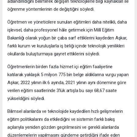
adlandırıldığını belirterek değişen teknolojilerle bilgi kaynakları ile
öğrenme yöntemlerinin de değiştiğini söyledi.
Öğretmen ve yöneticilere sunulan eğitimleri daha nitelikli, daha
işlevsel, daha profesyonel hâle getirmek için Millî Eğitim
Bakanlığı olarak yoğun bir çaba sarf ettiklerini kaydeden Aşkar,
farklı kurum ve kuruluşlarla iş birliği içinde teknolojik yenilikleri
okullarda buluşturmaya gayret ettiklerini söyledi.
Öğretmenlerin birden fazla hizmet içi eğitim faaliyetine
katılarak yaklaşık 5 milyon 775 bin belge aldıklarına vurgu yapan
Aşkar, 2022 yılının ilk 6 ayında, 2021 yılının aynı dönemine göre
verilen eğitim saatlerinde 3'lük artışla bu sayı 68,67 saate
yükseldiğini söyledi.
Bilimsel alanlarda ve teknolojide kaydedilen hızlı gelişmelerin
eğitim politikalarını da etkilediğini ve sistemin farklı bakış
açılarıyla yeniden gözden geçirilmesini ve gerekli alanlarda
düzenlemelerin yapılmasını gündeme getirdiğini ifade eden