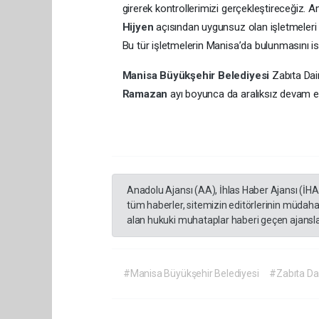
girerek kontrollerimizi gerçekleştireceğiz.
Hijyen
açısından uygunsuz olan işletmeleri 
Bu tür işletmelerin Manisa’da bulunmasını i
Manisa Büyükşehir Belediyesi
Zabıta Dai
Ramazan
ayı boyunca da aralıksız devam 
Anadolu Ajansı (AA), İhlas Haber Ajansı (İH
tüm haberler, sitemizin editörlerinin müdaha
alan hukuki muhataplar haberi geçen ajanslar
#Manisa Büyükşehir Belediyesi
#Zabıta Dai