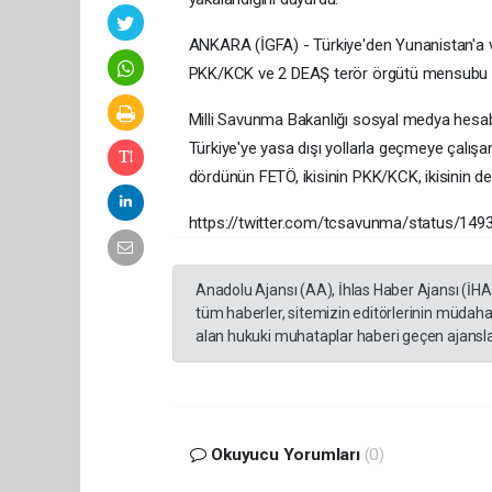
ANKARA (İGFA) - Türkiye'den Yunanistan'a ve
PKK/KCK ve 2 DEAŞ terör örgütü mensubu sı
Milli Savunma Bakanlığı sosyal medya hesab
Türkiye'ye yasa dışı yollarla geçmeye çalışan
dördünün FETÖ, ikisinin PKK/KCK, ikisinin de
https://twitter.com/tcsavunma/status/14
Anadolu Ajansı (AA), İhlas Haber Ajansı (İH
tüm haberler, sitemizin editörlerinin müdaha
alan hukuki muhataplar haberi geçen ajanslar
Okuyucu Yorumları
(0)