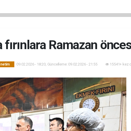
 fırınlara Ramazan önce
09.02.2026 - 18:20, Güncelleme: 09.02.2026 - 21:55
15541+ kez 
önetim