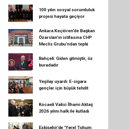
100 yılın sosyal sorumluluk
projesi hayata geçiyor
Ankara Keçiören'de Başkan
Özarslan'ın istifasına CHP
Meclis Grubu’ndan tepki
Bahçeli: Giden gitmiştir, öz
buradadır
Yeşilay uyardı: E-sigara
gençler için büyük tehdit
Kocaeli Valisi İlhami Aktaş
2026 yılını halk ile kutladı
Eskişehir’de 'Yerel Tohum