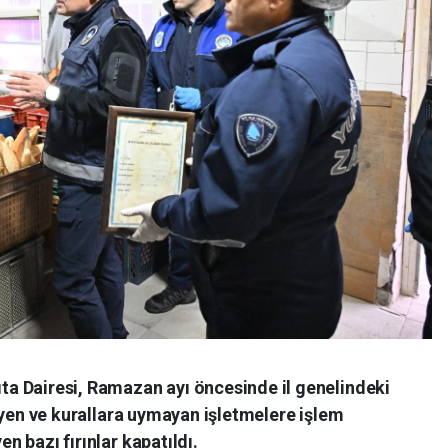
ta Dairesi, Ramazan ayı öncesinde il genelindeki
ijyen ve kurallara uymayan işletmelere işlem
n bazı fırınlar kapatıldı.