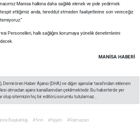
 Amacımız Manisa halkına daha sağlıklı ekmek ve pide yedirmek.
tespit ettiğimiz anda, tereddüt etmeden faaliyetlerine son vereceğiz.
stemiyoruz.”
resi Personelleri, halk sağlığını korumaya yönelik denetimlerini
edecek.
MANISA HABERİ
A), Demirören Haber Ajansı (DHA) ve diğer ajanslar tarafından eklenen
lesi olmadan ajans kanallarından çekilmektedir. Bu haberlerde yer
 olup sitemizin hiç bir editörü sorumlu tutulamaz...
resi Başkanlığı
#fırın
#hijyen
#Ramazan