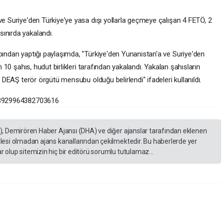
 Suriye'den Türkiye'ye yasa dışı yollarla geçmeye çalışan 4 FETÖ, 2
nırda yakalandı.
ından yaptığı paylaşımda, "Türkiye'den Yunanistan'a ve Suriye'den
 10 şahıs, hudut birlikleri tarafından yakalandı. Yakalan şahısların
 DEAŞ terör örgütü mensubu olduğu belirlendi" ifadeleri kullanıldı.
93929964382703616
A), Demirören Haber Ajansı (DHA) ve diğer ajanslar tarafından eklenen
lesi olmadan ajans kanallarından çekilmektedir. Bu haberlerde yer
 olup sitemizin hiç bir editörü sorumlu tutulamaz...