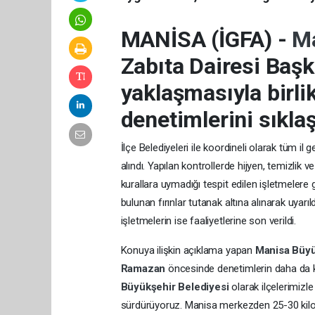
MANİSA (İGFA) -
Ma
Zabıta Dairesi Başk
yaklaşmasıyla birli
denetimlerini sıklaş
İlçe Belediyeleri ile koordineli olarak tüm il
alındı. Yapılan kontrollerde hijyen, temizlik v
kurallara uymadığı tespit edilen işletmelere g
bulunan fırınlar tutanak altına alınarak uya
işletmelerin ise faaliyetlerine son verildi.
Konuya ilişkin açıklama yapan
Manisa Büyü
Ramazan
öncesinde denetimlerin daha da kap
Büyükşehir Belediyesi
olarak ilçelerimizle
sürdürüyoruz. Manisa merkezden 25-30 kilome