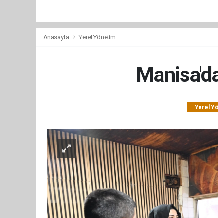
Anasayfa
Yerel Yönetim
Manisa'da
Yerel Y