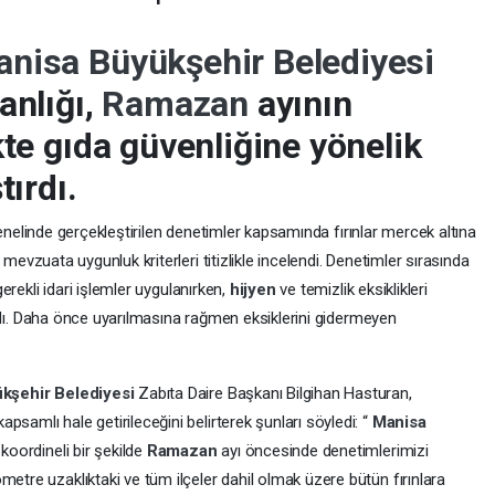
nisa Büyükşehir Belediyesi
anlığı,
Ramazan
ayının
kte gıda güvenliğine yönelik
tırdı.
 genelinde gerçekleştirilen denetimler kapsamında fırınlar mercek altına
e mevzuata uygunluk kriterleri titizlikle incelendi. Denetimler sırasında
erekli idari işlemler uygulanırken,
hijyen
ve temizlik eksiklikleri
rıldı. Daha önce uyarılmasına rağmen eksiklerini gidermeyen
kşehir Belediyesi
Zabıta Daire Başkanı Bilgihan Hasturan,
samlı hale getirileceğini belirterek şunları söyledi: “
Manisa
 koordineli bir şekilde
Ramazan
ayı öncesinde denetimlerimizi
tre uzaklıktaki ve tüm ilçeler dahil olmak üzere bütün fırınlara