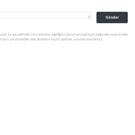
Gönder
uyor ve gazetehalk.com sitesine yaptığınız yorumunuzla ilgili doğrudan veya dolaylı
an tüm yorumlardan site yönetimi hiçbir şekilde sorumlu tutulamaz.