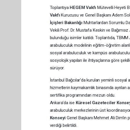
Toplantıya
HEGEM Vakfı
Mütevelli Heyeti 
Vakfı
Kurucusu ve Genel Başkanı Adem S
İçişleri Bakanlığı
Muhtarlardan Sorumlu Da
Vekili Prof. Dr. Mustafa Keskin ve Bağımsız
bulunduğu isimler katıldı. Toplantıda, TBMM
arabuluculuk modelinin eğitim-öğretim alanla
sosyal arabuluculuk ve kampüs arabuluculuğu m
sosyolojik yapıları ile ihtiyaçlarına göre şek
sürüyor.
İstanbul Bağcılar’da kurulan yeminli sosyal 
hizmetlerin kaymakamlık binasında ayrılan ar
sertifika programından mezun oldu.
Ankara’da ise
Küresel Gazeteciler Konse
arabuluculuk merkezlerinin üst koordinasyon
Konseyi
Genel Başkanı Mehmet Ali Dim’in p
verdiği belirtildi.