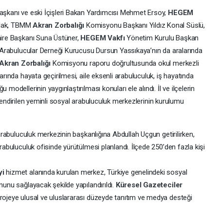
Başkanı ve eski İçişleri Bakan Yardımcısı Mehmet Ersoy,
HEGEM
olak, TBMM
Akran Zorbalığı
Komisyonu Başkanı Yıldız Konal Süslü,
ire Başkanı Suna Üstüner,
HEGEM Vakfı
Yönetim Kurulu Başkan
 Arabulucular Derneği Kurucusu Dursun Yassıkaya’nın da aralarında
Akran Zorbalığı
Komisyonu raporu doğrultusunda okul merkezli
rında hayata geçirilmesi, aile eksenli arabuluculuk, iş hayatında
odellerinin yaygınlaştırılması konuları ele alındı. İl ve ilçelerin
illendirilen yeminli sosyal arabuluculuk merkezlerinin kurulumu
arabuluculuk merkezinin başkanlığına Abdullah Uçgun getirilirken,
abuluculuk ofisinde yürütülmesi planlandı. İlçede 250’den fazla kişi
yi
hizmet alanında kurulan merkez, Türkiye genelindeki sosyal
unu sağlayacak şekilde yapılandırıldı.
Küresel Gazeteciler
rojeye ulusal ve uluslararası düzeyde tanıtım ve medya desteği