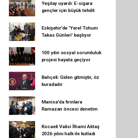
Yeşilay uyardı: E-sigara
gençler için büyük tehdit
Eskişehir’de 'Yerel Tohum
Takas Günleri' başlıyor
100 yılın sosyal sorumluluk
projesi hayata geçiyor
Bahçeli: Giden gitmiştir, öz
buradadır
Manisa'da fırınlara
Ramazan öncesi denetim
Kocaeli Valisi İlhami Aktaş
2026 yılını halk ile kutladı