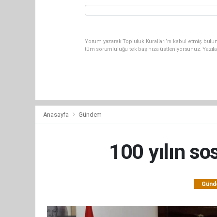
Yorum yazarak Topluluk Kuralları’nı kabul etmiş bulun
tüm sorumluluğu tek başınıza üstleniyorsunuz. Yazıl
Anasayfa
Gündem
100 yılın so
Gün