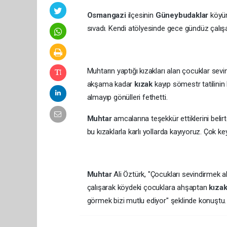
Osmangazi
ilçesinin
Güneybudaklar
köyün
sıvadı. Kendi atölyesinde gece gündüz çalı
Muhtarın yaptığı kızakları alan çocuklar sev
akşama kadar
kızak
kayıp sömestr tatilinin 
almayıp gönülleri fethetti.
Muhtar
amcalarına teşekkür ettiklerini bel
bu kızaklarla karlı yollarda kayıyoruz. Çok key
Muhtar
Ali Öztürk, "Çocukları sevindirmek 
çalışarak köydeki çocuklara ahşaptan
kıza
görmek bizi mutlu ediyor" şeklinde konuştu.