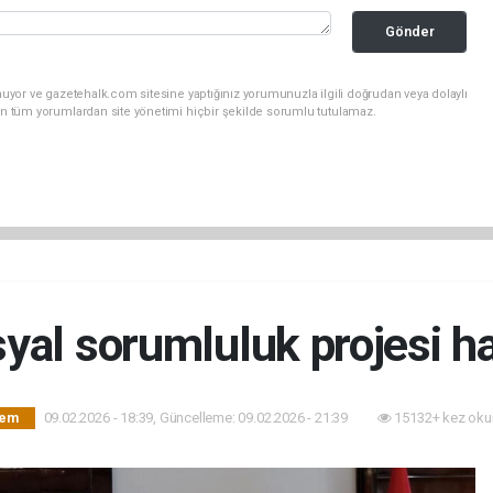
Gönder
uyor ve gazetehalk.com sitesine yaptığınız yorumunuzla ilgili doğrudan veya dolaylı
an tüm yorumlardan site yönetimi hiçbir şekilde sorumlu tutulamaz.
syal sorumluluk projesi h
09.02.2026 - 18:39, Güncelleme: 09.02.2026 - 21:39
15132+ kez oku
dem