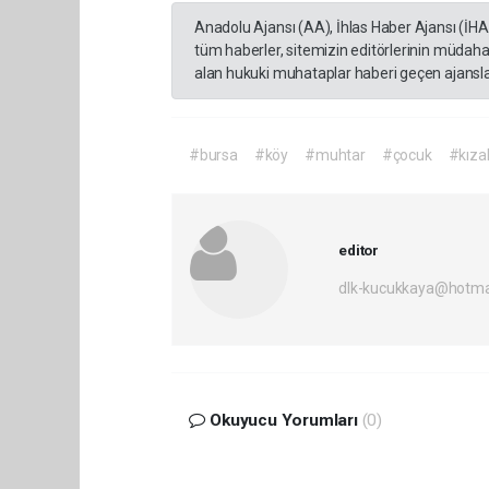
Anadolu Ajansı (AA), İhlas Haber Ajansı (İH
tüm haberler, sitemizin editörlerinin müdaha
alan hukuki muhataplar haberi geçen ajanslar
#bursa
#köy
#muhtar
#çocuk
#kıza
editor
dlk-kucukkaya@hotma
Okuyucu Yorumları
(0)