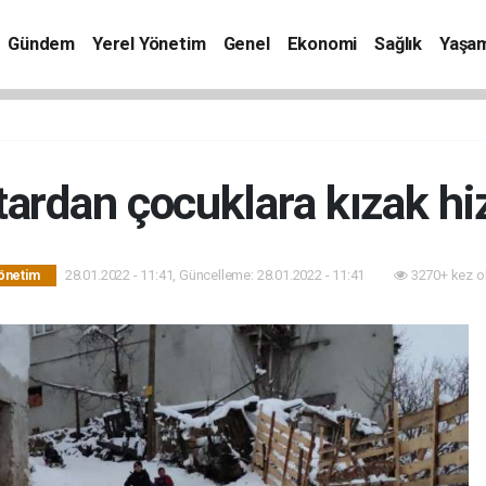
Gündem
Yerel Yönetim
Genel
Ekonomi
Sağlık
Yaşa
ardan çocuklara kızak hi
28.01.2022 - 11:41, Güncelleme: 28.01.2022 - 11:41
3270+ kez o
önetim