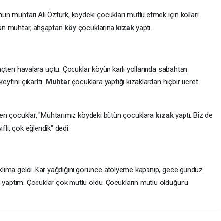
ün muhtarı Ali Öztürk, köydeki çocukları mutlu etmek için kolları
şan muhtar, ahşaptan
köy
çocuklarına
kızak
yaptı.
inçten havalara uçtu. Çocuklar köyün karlı yollarında sabahtan
keyfini çıkarttı.
Muhtar
çocuklara yaptığı kızaklardan hiçbir ücret
irten çocuklar, "Muhtarımız köydeki bütün çocuklara
kızak
yaptı. Biz de
ifli, çok eğlendik" dedi.
aklıma geldi. Kar yağdığını görünce atölyeme kapanıp, gece gündüz
k
yaptım. Çocuklar çok mutlu oldu. Çocukların mutlu olduğunu