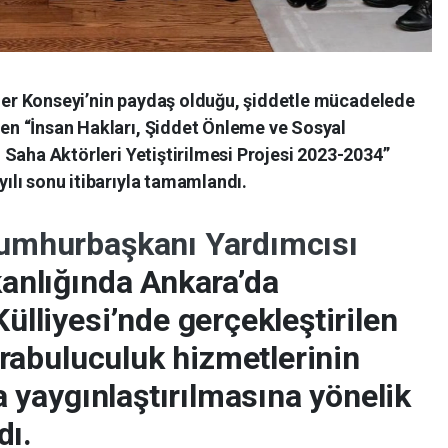
ler Konseyi’nin paydaş olduğu, şiddetle mücadelede
en “İnsan Hakları, Şiddet Önleme ve Sosyal
i Saha Aktörleri Yetiştirilmesi Projesi 2023-2034”
ılı sonu itibarıyla tamamlandı.
umhurbaşkanı Yardımcısı
anlığında Ankara’da
lliyesi’nde gerçekleştirilen
arabuluculuk hizmetlerinin
a yaygınlaştırılmasına yönelik
dı.