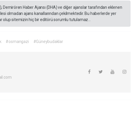
A), Demirören Haber Ajansı (DHA) ve diğer ajanslar tarafından eklenen
lesi olmadan ajans kanallarından çekilmektedir. Bu haberlerde yer
 olup sitemizin hiç bir editörü sorumlu tutulamaz...
k
#osmangazi
#Güneybudaklar
il.com