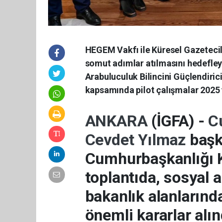
HEGEM Vakfı ile Küresel Gazeteci
somut adımlar atılmasını hedefley
Arabuluculuk Bilincini Güçlendiric
kapsamında pilot çalışmalar 2025 y
ANKARA
(İGFA) -
C
Cevdet Yılmaz
başk
Cumhurbaşkanlığı Kü
toplantıda, sosyal 
bakanlık alanlarınd
önemli kararlar alın